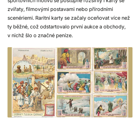
sportovních motivů se postupně rozšířily i karty se
zvířaty, filmovými postavami nebo přírodními
scenériemi. Raritní karty se začaly oceňovat více než
ty běžné, což odstartovalo první aukce a obchody,
v nichž šlo o značné peníze.