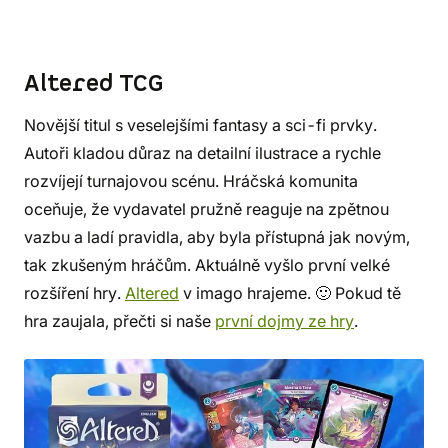
Altered TCG
Novější titul s veselejšími fantasy a sci-fi prvky.
Autoři kladou důraz na detailní ilustrace a rychle
rozvíjejí turnajovou scénu. Hráčská komunita
oceňuje, že vydavatel pružně reaguje na zpětnou
vazbu a ladí pravidla, aby byla přístupná jak novým,
tak zkušeným hráčům. Aktuálně vyšlo první velké
rozšíření hry.
Altered
v imago hrajeme. 🙂 Pokud tě
hra zaujala, přečti si naše
první dojmy ze hry
.