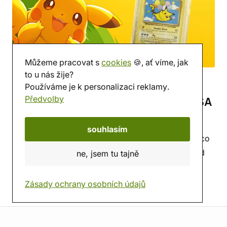
Můžeme pracovat s
cookies
🍪, ať víme, jak
to u nás žije?
Sběratelství Pokémon karet:
Používáme je k personalizaci reklamy.
Předvolby
Kouzlo booster boxů, rarity a PSA
grading
souhlasím
Chceš vědět, jak poznat vzácné Pokémon karty a co
rozhoduje o PSA 10? Koukni na sběratelské tipy od
ne, jsem tu tajně
kluků z YT kanálu Dvě vajca.
celý článek...
Zásady ochrany osobních údajů
4. 6. 2026
Dvě Vajca
7 min
Informace o obchodu