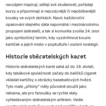
navzájem inspirují, sdílejí své zkušenosti, pořádají
burzy a připomínají si nejvzácnější či nejoblíbenější
kousky ve svých sbírkách. Navíc každoroční
opakování stejného data napomáhá i mezinárodnímu
propojení sběratelů, a tak si komunita zvolila 24. únor
jako symbolický termín, kdy vyzdvihnout kouzlo
kartiček a jejich místo v popkultuře i osobní nostalgii.
Historie sběratelských karet
Historie sběratelských karet sahá až do 19. století,
kdy tabákové společnosti začaly do balíčků cigaret
vkládat kartičky s obrázky baseballových hvězd.
Tyto malé „přílohy” měly původně sloužit jako
reklama, ale pro fanoušky se rychle staly
vyhledávaným sběratelským artiklem. Vedle