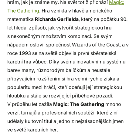
hrám, jak je známe my. Na svět totiž přichází
Magic:
The Gathering
. Hra vznikla v hlavě amerického
matematika
Richarda Garfielda
, který na počátku 90.
let hledal způsob, jak vytvořit strategickou hru
s nekonečným množstvím kombinací. Se svým
nápadem oslovil společnost Wizards of the Coast, a v
roce 1993 se na světě objevila první sběratelská
karetní hra vůbec. Díky svému inovativnímu systému
barev many, různorodým balíčkům a neustále
přibývajícím rozšířením si hra velmi rychle získala
popularitu mezi hráči, kteří oceňují její strategickou
hloubku a stále se rozvíjející příběhové pozadí.
V průběhu let zažila
Magic: The Gathering
mnoho
verzí, turnajů a profesionálních soutěží, které z ní
udělaly kultovní titul a jedno z nejzásadnějších jmen
ve světě karetních her.