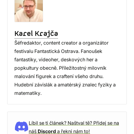
Karel Krajča
Šéfredaktor, content creator a organizátor
festivalu Fantastická Ostrava. Fanoušek
fantastiky, videoher, deskových her a
popkultury obecně. Příležitostný milovník
malování figurek a craftení všeho druhu.
Hudební závislák a amatérský znalec fyziky a
matematiky.
Líbil se ti článek? Naštval tě? Přidej se na
náš
Discord
a řekni nám to!