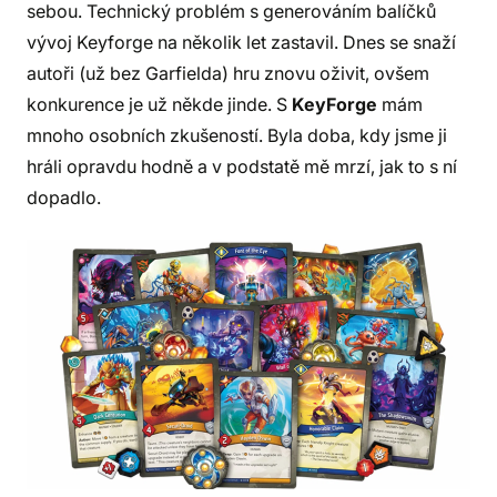
sebou. Technický problém s generováním balíčků
vývoj Keyforge na několik let zastavil. Dnes se snaží
autoři (už bez Garfielda) hru znovu oživit, ovšem
konkurence je už někde jinde. S
KeyForge
mám
mnoho osobních zkušeností. Byla doba, kdy jsme ji
hráli opravdu hodně a v podstatě mě mrzí, jak to s ní
dopadlo.