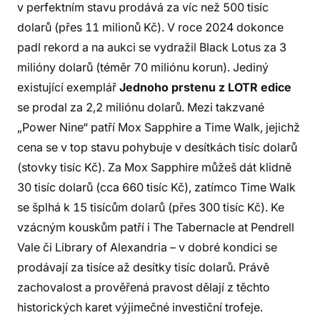
v perfektním stavu prodává za víc než 500 tisíc
dolarů (přes 11 milionů Kč). V roce 2024 dokonce
padl rekord a na aukci se vydražil Black Lotus za 3
milióny dolarů (téměr 70 miliónu korun). Jediný
existující exemplář
Jednoho prstenu z LOTR edice
se prodal za 2,2 miliónu dolarů. Mezi takzvané
„Power Nine“ patří Mox Sapphire a Time Walk, jejichž
cena se v top stavu pohybuje v desítkách tisíc dolarů
(stovky tisíc Kč). Za Mox Sapphire můžeš dát klidně
30 tisíc dolarů (cca 660 tisíc Kč), zatímco Time Walk
se šplhá k 15 tisícům dolarů (přes 300 tisíc Kč). Ke
vzácným kouskům patří i The Tabernacle at Pendrell
Vale či Library of Alexandria – v dobré kondici se
prodávají za tisíce až desítky tisíc dolarů. Právě
zachovalost a prověřená pravost dělají z těchto
historických karet výjimečné investiční trofeje.