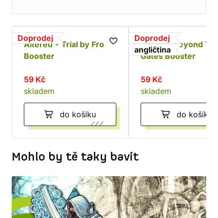
Doprodej
Doprodej
Altered - Trial by Frost
Altered: Beyond Th
angličtina
Booster
Gates Booster
59 Kč
59 Kč
skladem
skladem
do košíku
do košíku
Mohlo by tě taky bavit