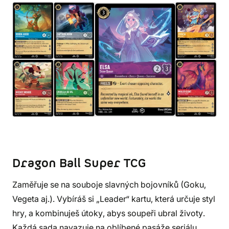
Dragon Ball Super TCG
Zaměřuje se na souboje slavných bojovníků (Goku,
Vegeta aj.). Vybíráš si „Leader“ kartu, která určuje styl
hry, a kombinuješ útoky, abys soupeři ubral životy.
Každá sada navazuje na oblíbené pasáže seriálu