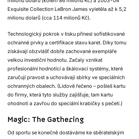
milionu dolarů (kolem 86 milionů Kč) a 2003-04
Exquisite Collection LeBron James vyletěla až k 5,2
milionu dolarů (cca 114 milionů Kč).
Technologický pokrok v tisku přinesl sofistikované
ochranné prvky a certifikace stavu karet. Díky tomu
získávají obzvlášť dobře zachované exempláře
velkou investiční hodnotu. Začaly vznikat
profesionální hodnotící a škálovací systémy, které
zaručují pravost a uchovávají sbírky ve speciálních
ochranných obalech. (Lidově řečeno – pošleš kartu
do firmy, která tyto služby zajišťuje, tam kartu
ohodnotí a zavřou do speciální krabičky s pečetí.)
Magic: The Gathering
Od sportu se konečně dostáváme ke sběratelským