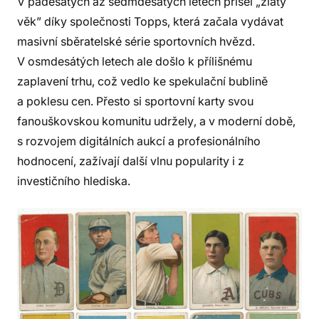
V padesátých až sedmdesátých letech přišel „zlatý
věk” díky společnosti Topps, která začala vydávat
masivní sběratelské série sportovních hvězd.
V osmdesátých letech ale došlo k přílišnému
zaplavení trhu, což vedlo ke spekulační bublině
a poklesu cen. Přesto si sportovní karty svou
fanouškovskou komunitu udržely, a v moderní době,
s rozvojem digitálních aukcí a profesionálního
hodnocení, zažívají další vlnu popularity i z
investičního hlediska.