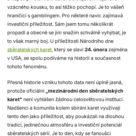
vzácného kousku, to asi těžko pochopí. Je to vášeň
hraničící s gamblingem. Pro některé navíc zajímavá
investiční příležitost. Sám jsem tomu několikrát
propadl a obecně se jim snažím schválně vyhýbat, je
to však marný boj. U příležitosti Národního dne
sběratelských karet
, který se slaví
24. února
zejména
v USA, se spolu podíváme na historii a současnost
tohoto fenoménu.
Přesná historie vzniku tohoto data není úplně jasná,
protože oficiální
„mezinárodní den sběratelských
karet“
není vyhlášen žádnou celosvětovou institucí.
Nadšenci a komunita kolem sbírání karet využívají
tento den jako příležitost, aby poukázali na dlouhou
tradici, jedinečnou atmosféru a investiční potenciál
sběratelských sérií. Je to den, kdy se fanoušci