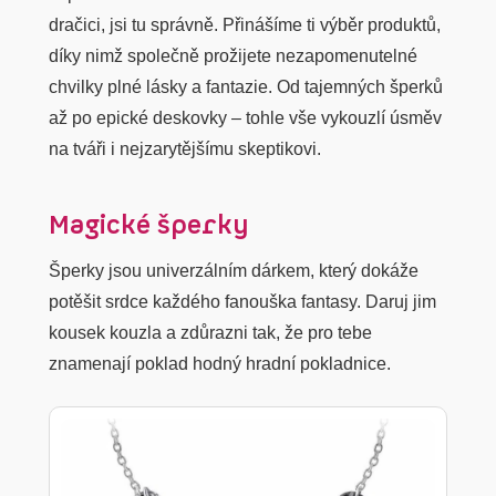
dračici, jsi tu správně. Přinášíme ti výběr produktů,
díky nimž společně prožijete nezapomenutelné
chvilky plné lásky a fantazie. Od tajemných šperků
až po epické deskovky – tohle vše vykouzlí úsměv
na tváři i nejzarytějšímu skeptikovi.
Magické šperky
Šperky jsou univerzálním dárkem, který dokáže
potěšit srdce každého fanouška fantasy. Daruj jim
kousek kouzla a zdůrazni tak, že pro tebe
znamenají poklad hodný hradní pokladnice.