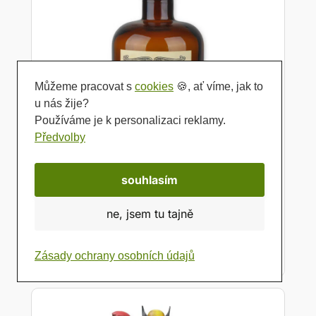
Můžeme pracovat s
cookies
🍪, ať víme, jak to
u nás žije?
Používáme je k personalizaci reklamy.
Předvolby
souhlasím
ne, jsem tu tajně
Alchymistická láhev – Elixír lásky
Zásady ochrany osobních údajů
Detail produktu