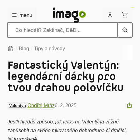
menu
Vyhledávání
Blog
Tipy a návody
Fantastický Valentýn:
legendární dárky pro
tvou drahou polovičku
Ondřej Mráz
6. 2. 2025
Valentýn
Jestli hledáš způsob, jak letos na Valentýna vážně
zapůsobit na svého milovaného dobrodruha či dračici,
jsi tu správně.