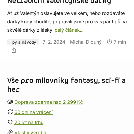
Netradiční valentýnské dárky
Ať už Valentýn oslavujete ve velkém, nebo rozdáváte
dárky kudy chodíte, připravili jsme pro vás pár tipů na
skvělé dárky z lásky.
celý článek...
7. 2. 2024
Michal Dlouhý
7 min
Tipy a návody
Informace o obchodu
Vše pro milovníky fantasy, sci-fi a
her
Doprava zdarma nad 2 299 Kč
60 dní na vrácení
20 let na trhu
Vlastní výroba