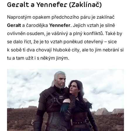
Geralt a Yennefer (Zaklínač)
Naprostým opakem předchozího páru je zaklínač
Geralt
a čarodějka
Yennefer
. Jejich vztah je silně
ovlivněn osudem, je vášnivý a plný konfliktů. Také by
se dalo říct, že je to vztah poněkud otevřený – sice
k sobě ti dva chovají hluboké city, ale to jim nebrání si
tu a tam užít i s někým jiným.