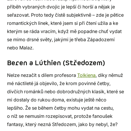
příběh vybraných dvojic je lepší či horší a nějak je
seřazovat. Proto tedy čistě subjektivně – zde je pětice
romantických linek, které jsem si při čtení užila a ke
kterým se ráda vracím, když mě popadne chuť vydat
se mimo drsné světy, jakými je třeba Západozemí
nebo Malaz.
Beren a Lúthien (Středozem)
Nelze nezačít s dílem profesora
Tolkiena
, díky němuž
mé náctileté já objevilo, že krom povinné četby,
dívčích románků nebo dobrodružných klasik, které se
mi dostaly do rukou doma, existuje ještě něco
lepšího. Že se během četby mohu vydat na cestu,
o níž se nemusím rozepisovat, protože fanoušek
fantasy, který nezná Středozem, jako by nebyl, že?