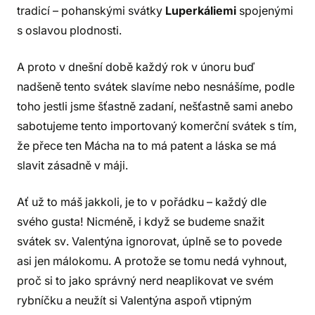
tradicí – pohanskými svátky
Luperkáliemi
spojenými
s oslavou plodnosti.
A proto v dnešní době každý rok v únoru buď
nadšeně tento svátek slavíme nebo nesnášíme, podle
toho jestli jsme šťastně zadaní, nešťastně sami anebo
sabotujeme tento importovaný komerční svátek s tím,
že přece ten Mácha na to má patent a láska se má
slavit zásadně v máji.
Ať už to máš jakkoli, je to v pořádku – každý dle
svého gusta! Nicméně, i když se budeme snažit
svátek sv. Valentýna ignorovat, úplně se to povede
asi jen málokomu. A protože se tomu nedá vyhnout,
proč si to jako správný nerd neaplikovat ve svém
rybníčku a neužít si Valentýna aspoň vtipným