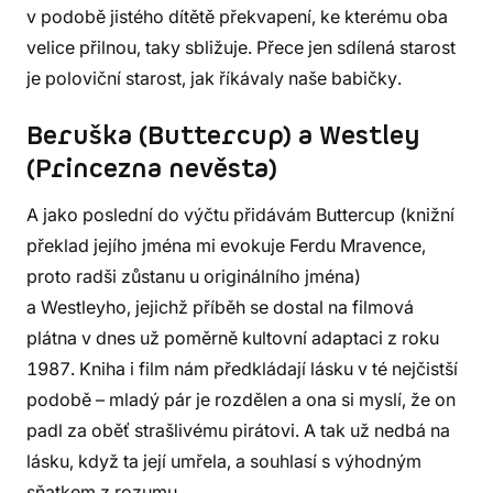
v podobě jistého dítětě překvapení, ke kterému oba
velice přilnou, taky sbližuje. Přece jen sdílená starost
je poloviční starost, jak říkávaly naše babičky.
Beruška (Buttercup) a Westley
(Princezna nevěsta)
A jako poslední do výčtu přidávám Buttercup (knižní
překlad jejího jména mi evokuje Ferdu Mravence,
proto radši zůstanu u originálního jména)
a Westleyho, jejichž příběh se dostal na filmová
plátna v dnes už poměrně kultovní adaptaci z roku
1987. Kniha i film nám předkládají lásku v té nejčistší
podobě – mladý pár je rozdělen a ona si myslí, že on
padl za oběť strašlivému pirátovi. A tak už nedbá na
lásku, když ta její umřela, a souhlasí s výhodným
sňatkem z rozumu.