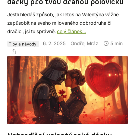
dárky pro tvou drahou polovičku
Jestli hledáš způsob, jak letos na Valentýna vážně
zapůsobit na svého milovaného dobrodruha či
dračici, jsi tu správně.
celý článek...
6. 2. 2025
Ondřej Mráz
5 min
Tipy a návody