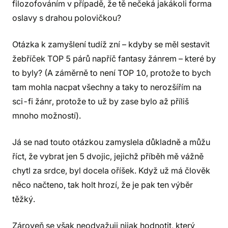
filozofováním v případě, že tě nečeká jakákoli forma
oslavy s drahou polovičkou?
Otázka k zamyšlení tudíž zní – kdyby se měl sestavit
žebříček TOP 5 párů napříč fantasy žánrem – které by
to byly? (A záměrně to není TOP 10, protože to bych
tam mohla nacpat všechny a taky to nerozšířím na
sci-fi žánr, protože to už by zase bylo až příliš
mnoho možností).
Já se nad touto otázkou zamyslela důkladně a můžu
říct, že vybrat jen 5 dvojic, jejichž příběh mě vážně
chytl za srdce, byl docela oříšek. Když už má člověk
něco načteno, tak holt hrozí, že je pak ten výběr
těžký.
Zároveň se však neodvažuji nijak hodnotit, který