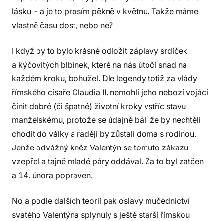
lásku - a je to prosím pěkně v květnu. Takže máme
vlastně času dost, nebo ne?
I když by to bylo krásné odložit záplavy srdíček
a kýčovitých blbinek, které na nás útočí snad na
každém kroku, bohužel. Dle legendy totiž za vlády
římského císaře Claudia II. nemohli jeho nebozí vojáci
činit dobré (či špatné) životní kroky vstříc stavu
manželskému, protože se údajně bál, že by nechtěli
chodit do války a raději by zůstali doma s rodinou.
Jenže odvážný kněz Valentýn se tomuto zákazu
vzepřel a tajně mladé páry oddával. Za to byl zatčen
a 14. února popraven.
No a podle dalších teorií pak oslavy mučednictví
svatého Valentýna splynuly s ještě starší římskou