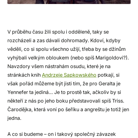
V průběhu času žili spolu i odděleně, taky se
rozcházeli a zas dávali dohromady. Kdoví, kdyby
věděli, co si spolu všechno užijí, třeba by se džinům
vyhýbali velkým obloukem (nebo spíš Marigoldovi?).
Navzdory všem nástrahám osudu, které je na
stránkách knih
Andrzeje Sapkowského
potkají, si
však pořád můžeme být jisti tím, že pro Geralta je
Yennefer ta jediná… Je to prostě tak, ačkoliv by si
někteří z nás po jeho boku představovali spíš Triss.
Čarodějka, která voní po šeříku a angreštu je totiž jen
jedna.
A co si budeme – on i takový společný závazek