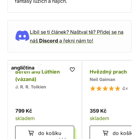
fantasy luzích a hájích.
Líbil se ti článek? Naštval tě? Přidej se na
náš
Discord
a řekni nám to!
angličtina
Beren and Lúthien
Hvězdný prach
(vázaná)
Neil Gaiman
J. R. R. Tolkien
4×
799 Kč
359 Kč
skladem
skladem
do košíku
do košíku