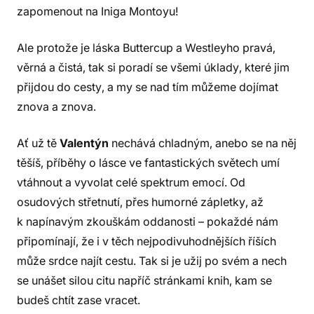
zapomenout na Iniga Montoyu!
Ale protože je láska Buttercup a Westleyho pravá,
věrná a čistá, tak si poradí se všemi úklady, které jim
přijdou do cesty, a my se nad tím můžeme dojímat
znova a znova.
Ať už tě
Valentýn
nechává chladným, anebo se na něj
těšíš, příběhy o lásce ve fantastických světech umí
vtáhnout a vyvolat celé spektrum emocí. Od
osudových střetnutí, přes humorné zápletky, až
k napínavým zkouškám oddanosti – pokaždé nám
připomínají, že i v těch nejpodivuhodnějších říších
může srdce najít cestu. Tak si je užij po svém a nech
se unášet silou citu napříč stránkami knih, kam se
budeš chtít zase vracet.