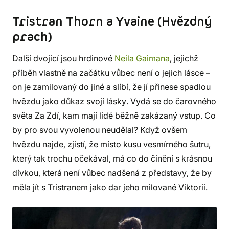
Tristran Thorn a Yvaine (Hvězdný
prach)
Další dvojicí jsou hrdinové
Neila Gaimana
, jejichž
příběh vlastně na začátku vůbec není o jejich lásce –
on je zamilovaný do jiné a slíbí, že jí přinese spadlou
hvězdu jako důkaz svojí lásky. Vydá se do čarovného
světa Za Zdí, kam mají lidé běžně zakázaný vstup. Co
by pro svou vyvolenou neudělal? Když ovšem
hvězdu najde, zjistí, že místo kusu vesmírného šutru,
který tak trochu očekával, má co do činění s krásnou
dívkou, která není vůbec nadšená z představy, že by
měla jít s Tristranem jako dar jeho milované Viktorii.