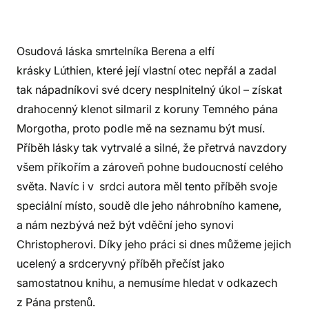
Osudová láska smrtelníka Berena a elfí
krásky Lúthien, které její vlastní otec nepřál a zadal
tak nápadníkovi své dcery nesplnitelný úkol – získat
drahocenný klenot silmaril z koruny Temného pána
Morgotha, proto podle mě na seznamu být musí.
Příběh lásky tak vytrvalé a silné, že přetrvá navzdory
všem příkořím a zároveň pohne budoucností celého
světa. Navíc i v srdci autora měl tento příběh svoje
speciální místo, soudě dle jeho náhrobního kamene,
a nám nezbývá než být vděční jeho synovi
Christopherovi. Díky jeho práci si dnes můžeme jejich
ucelený a srdceryvný příběh přečíst jako
samostatnou knihu, a nemusíme hledat v odkazech
z Pána prstenů.