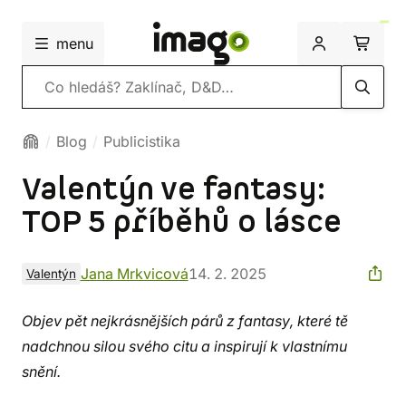
menu
Vyhledávání
Blog
Publicistika
Valentýn ve fantasy:
TOP 5 příběhů o lásce
Jana Mrkvicová
14. 2. 2025
Valentýn
Objev pět nejkrásnějších párů z fantasy, které tě
nadchnou silou svého citu a inspirují k vlastnímu
snění.