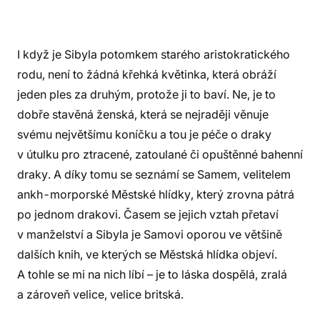
I když je Sibyla potomkem starého aristokratického
rodu, není to žádná křehká květinka, která obráží
jeden ples za druhým, protože ji to baví. Ne, je to
dobře stavěná ženská, která se nejraději věnuje
svému největšímu koníčku a tou je péče o draky
v útulku pro ztracené, zatoulané či opuštěnné bahenní
draky. A díky tomu se seznámí se Samem, velitelem
ankh-morporské Městské hlídky, který zrovna pátrá
po jednom drakovi. Časem se jejich vztah přetaví
v manželství a Sibyla je Samovi oporou ve většině
dalších knih, ve kterých se Městská hlídka objeví.
A tohle se mi na nich líbí – je to láska dospělá, zralá
a zároveň velice, velice britská.