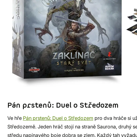
Pán prstenů: Duel o Středozem
Ve hře
Pán prstenů: Duel o Středozem
pro dva hráče si už
Středozemě. Jeden hráč stojí na straně Saurona, druhý se 
středu napínavého boje dobra se zlem. Každý tah vyžaduj