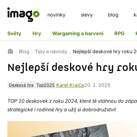
novinky
slevy
blog
k
Světy
Hry
Wargaming a barvení
RPG
Blog
Tipy a návody
Nejlepší deskové hry roku 
Nejlepší deskové hry rok
Karel Krajča
20. 1. 2025
Desková hra
Top2025
TOP 10 deskovek z roku 2024, které tě vtáhnou do záp
strategické i rodinné hry a užij si dobrodružství!