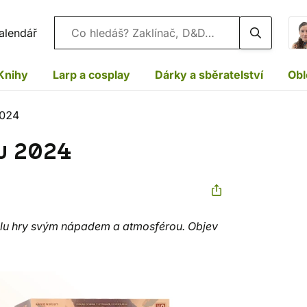
Vyhledávání
alendář
Knihy
Larp a cosplay
Dárky a sběratelství
Obl
2024
u 2024
alu hry svým nápadem a atmosférou. Objev