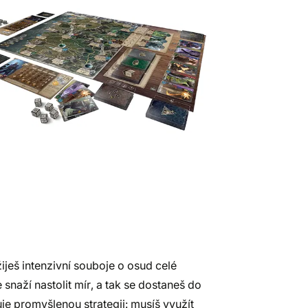
iješ intenzivní souboje o osud celé
snaží nastolit mír, a tak se dostaneš do
e promyšlenou strategii: musíš využít