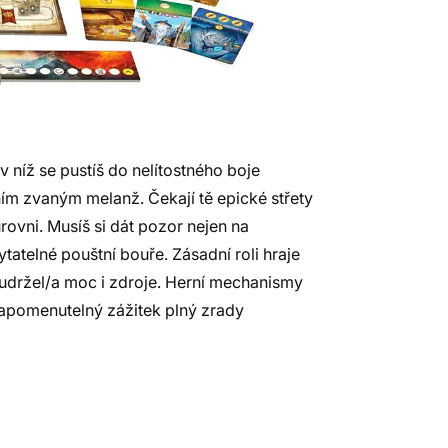
v níž se pustíš do nelítostného boje
ím zvaným melanž. Čekají tě epické střety
úrovni. Musíš si dát pozor nejen na
ytatelné pouštní bouře. Zásadní roli hraje
s udržel/a moc i zdroje. Herní mechanismy
zapomenutelný zážitek plný zrady