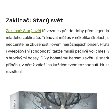
Zaklínač: Starý svět
Zaklínač: Starý svět
tě vezme zpět do doby před legendár
mladého zaklínače. Trénovat můžeš v několika školách, u
neocenitelné zkušenosti lovem nejrůznějších příšer. Hra
i vylepšování schopností, takže musíš pečlivě volit mezi
s hrozivými bossy. Díky bohatému hernímu světu si snad
příběhu, v němž záleží na každém tvém rozhodnutí. Hru 
rozšíření.