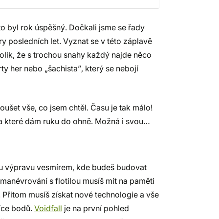
o byl rok úspěšný. Dočkali jsme se řady
ry posledních let. Vyznat se v této záplavě
olik, že s trochou snahy každý najde něco
ty her nebo „šachista”, který se nebojí
oušet vše, co jsem chtěl. Času je tak málo!
, za které dám ruku do ohně. Možná i svou…
kou výpravu vesmírem, kde budeš budovat
manévrování s flotilou musíš mít na paměti
. Přitom musíš získat nové technologie a vše
více bodů.
Voidfall
je na první pohled