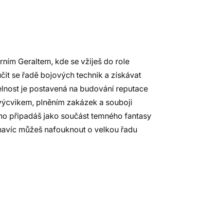
ním Geraltem, kde se vžiješ do role
čit se řadě bojových technik a získávat
telnost je postavená na budování reputace
 výcvikem, plněním zakázek a souboji
no připadáš jako součást temného fantasy
navíc můžeš nafouknout o velkou řadu