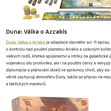
Duna: Válka o Arrakis
Duna: Válka o Arrakis
je adaptace slavného sci-fi eposu, 
o kontrolu nad pouštní planetou Arrakis a vzácným kořen
velkých rodů, křehká spojenectví a intriky na galaktické 
vojenskou sílu protivníka, ale i na pouštní červy a nevyzp
diplomacie a plánování útoků ve správnou chvíli, aby si
věrně zachycují atmosféru Duny, takže se připrav na ne
a taktických manévrů.