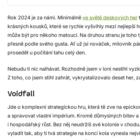
Rok 2024 je za námi. Minimálně
ve světě deskových her
t
krásných kousků, které se rychle vyšvihly mezi nejlepší h
může být pro někoho matoucí. Na druhou stranu je toho t
přesně podle svého gusta. Ať už jsi nováček, milovník pár
prosedět u počítání tahu celý den.
Nebudu ti nic nalhávat. Rozhodně jsem v loni nestihl vyzk
Z toho, co jsem stihl zahrát, vykrystalizovalo deset her
Voidfall
Jde o komplexní strategickou hru, která tě zve na epic
a spravovat vlastní impérium. Kromě důmyslných bitev a 
i hospodářský růst. Bez něj neudržíš své kolonie v chodu
vyladit tak, aby ti tvá strategie na konci kola vynesla nej