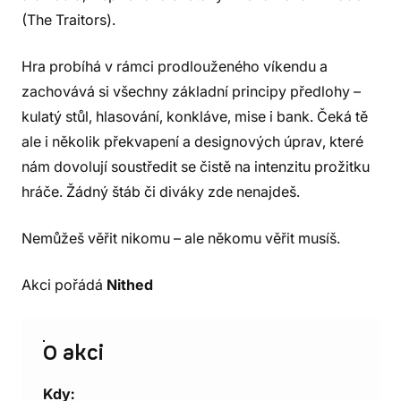
(The Traitors).
Hra probíhá v rámci prodlouženého víkendu a
zachovává si všechny základní principy předlohy –
kulatý stůl, hlasování, konkláve, mise i bank. Čeká tě
ale i několik překvapení a designových úprav, které
nám dovolují soustředit se čistě na intenzitu prožitku
hráče. Žádný štáb či diváky zde nenajdeš.
Nemůžeš věřit nikomu – ale někomu věřit musíš.
Akci pořádá
Nithed
O akci
Kdy: