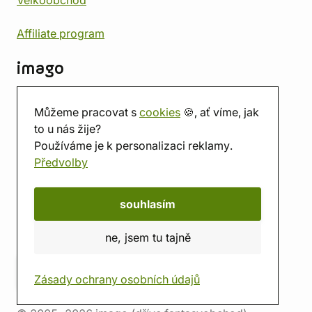
Affiliate program
imago
Kontakt
Můžeme pracovat s
cookies
🍪, ať víme, jak
Prodejna
to u nás žije?
Herna
Používáme je k personalizaci reklamy.
O nás
Předvolby
Hodnocení obchodu
Dárkové poukazy
Kalendář
souhlasím
imago.blog
ne, jsem tu tajně
Zásady ochrany osobních údajů