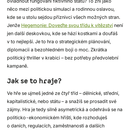
ovládnout fungování fiktivního státu? To zní jako
něco mezi politickou simulací a rodinnou oslavou,
kde se u stolu sejdou příznivci všech možných stran.
Jenže
Hegemonie: Doveďte svou třídu k vítězství
není
jen další deskovkou, kde se hází kostkami a doufáš
v to nejlepší. Je to hra o strategickém plánování,
diplomacii a bezohledném boji o moc. Zkrátka
politický thriller v krabici – bez potřeby předvolební
kampaně.
Jak se to hraje?
Ve hře se ujmeš jedné ze čtyř tříd – dělnické, střední,
kapitalistické, nebo státu – a snažíš se prosadit své
zájmy. Hra je tedy silně asymetrická a odehrává se na
politicko-ekonomickém hřišti, kde rozhoduješ
o daních, regulacích, zaměstnanosti a dalších