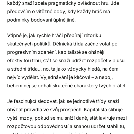
každý snaží zcela pragmaticky ovládnout hru. Jde
především o vítězné body, kdy každý hráč má
podmínky bodování úplně jiné.
Vtipné je, jak rychle hráči přebírají rétoriku
skutečných politiků. Dělnická třída začne volat po
progresivním zdanění, kapitalisté se ohánějí
efektivitou trhu, stát se snaží udržet rozpočet v plusu,
a střední třída… no, ta jako vždycky hledá, na čem
nejvíc vydělat. Vyjednávání je klíčové – a neboj,
během něj se odhalí skutečné charaktery tvých přátel.
Je fascinující sledovat, jak se jednotlivé třídy snaží
ohýbat pravidla ve svůj prospěch. Kapitalista slibuje
vyšší mzdy, pokud se mu sníží daně, stát lavíruje mezi
rozpočtovou odpovědností a snahou udržet stabilitu,