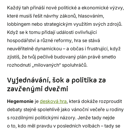
Každý tah přináší nové politické a ekonomické výzvy,
které musíš řešit návrhy zákonů, hlasováním,
lobbingem nebo strategickým využitím svých zdrojů.
Když se k tomu přidají události ovlivňující
hospodářství a různé reformy, hra se stává
neuvěřitelně dynamickou – a občas i frustrující, když
zjistíš, že tvůj pečlivě budovaný plán právě smetlo
rozhodnutí „milovaných“ spoluhráčů.
Vyjednávání, šok a politika za
zavřenými dveřmi
Hegemonie
je
desková hra
, která dokáže rozproudit
debaty stejně spolehlivě jako vánoční večeře u rodiny
s rozdílnými politickými názory. Jenže tady nejde
o to, kdo měl pravdu v posledních volbách – tady se