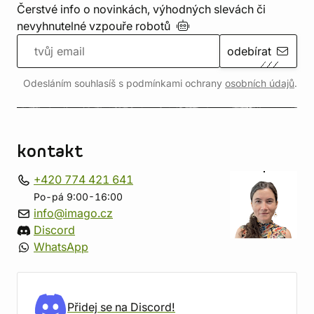
Čerstvé info o novinkách, výhodných slevách či
nevyhnutelné vzpouře
robotů
odebírat
Odesláním souhlasíš s podmínkami ochrany
osobních údajů
.
kontakt
+420 774 421 641
Po-pá 9:00-16:00
info@imago.cz
Discord
WhatsApp
Přidej se na Discord!