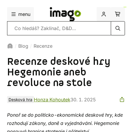
menu
Vyhledávání
Blog
Recenze
Recenze deskové hry
Hegemonie aneb
revoluce na stole
Honza Kohoutek
30. 1. 2025
Desková hra
Ponoř se do politicko-ekonomické deskové hry, kde
rozhodují zákony, daně a vyjednávání. Hegemonie
posouvá hranice strategie i přátelství.