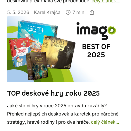
deskovka překonává své předchůdce.
celý článek...
5. 5. 2026
Karel Krajča
7 min
TOP deskové hry roku 2025
Jaké stolní hry v roce 2025 opravdu zazářily?
Přehled nejlepších deskovek a karetek pro náročné
stratégy, hravé rodiny i pro dva hráče.
celý článek...