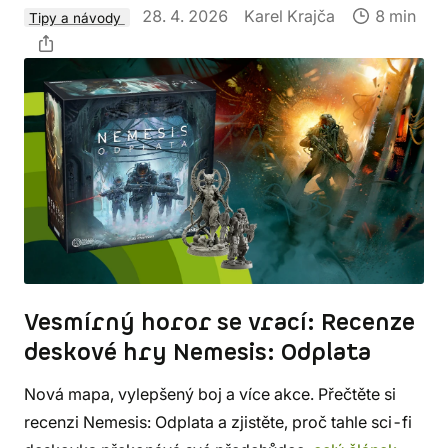
28. 4. 2026
Karel Krajča
8 min
Tipy a návody
Vesmírný horor se vrací: Recenze
deskové hry Nemesis: Odplata
Nová mapa, vylepšený boj a více akce. Přečtěte si
recenzi Nemesis: Odplata a zjistěte, proč tahle sci-fi