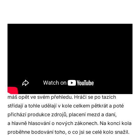
Hra má vcelku jednoduchou strukturu. Hraje se na 5
kol. Ve svém tahu máš hlavní a vedlejší akci. Během
hlavní akce vyložíš kartu z ruky a buď vyhodnotíš její
efekt, nebo efekt základní akce na tvém přehledu,
který se u jednotlivých společenských tříd liší.
Vedlejší akci máš jen jednu v každém tahu a všechny
máš opět ve svém přehledu. Hráči se po tazích
střídají a tohle udělají v kole celkem pětkrát a poté
přichází produkce zdrojů, placení mezd a daní,
a hlavně hlasování o nových zákonech. Na konci kola
proběhne bodování toho, o co jsi se celé kolo snažil.