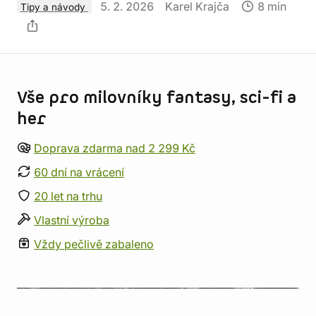
5. 2. 2026
Karel Krajča
8 min
Tipy a návody
Informace o obchodu
Vše pro milovníky fantasy, sci-fi a
her
Doprava zdarma nad 2 299 Kč
60 dní na vrácení
20 let na trhu
Vlastní výroba
Vždy pečlivě zabaleno