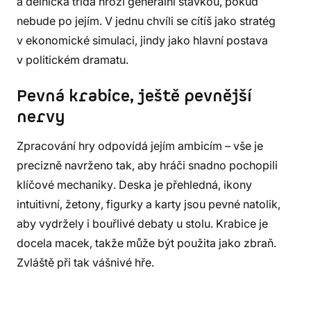
a dělnická třída hrozí generální stávkou, pokud
nebude po jejím. V jednu chvíli se cítíš jako stratég
v ekonomické simulaci, jindy jako hlavní postava
v politickém dramatu.
Pevná krabice, ještě pevnější
nervy
Zpracování hry odpovídá jejím ambicím – vše je
precizně navrženo tak, aby hráči snadno pochopili
klíčové mechaniky. Deska je přehledná, ikony
intuitivní, žetony, figurky a karty jsou pevné natolik,
aby vydržely i bouřlivé debaty u stolu. Krabice je
docela macek, takže může být použita jako zbraň.
Zvláště při tak vášnivé hře.