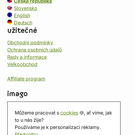
Česká republika
Slovensko
English
Deutsch
užitečné
Obchodní podmínky
Ochrana osobních údajů
Rady a informace
Velkoobchod
Affiliate program
imago
Kontakt
Můžeme pracovat s
cookies
🍪, ať víme, jak
Prodejna
to u nás žije?
Herna
Používáme je k personalizaci reklamy.
O nás
Předvolby
Hodnocení obchodu