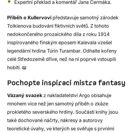
Expertní překlad a komentář Jana Čermáka.
Příběh o Kullervovi
představuje samotný zárodek
Tolkienova budování fiktivních světů. Z tohoto
nedokončeného prozaického díla z roku 1914
inspirovaného finským eposem Kalevala vzešel
legendární hrdina Túrin Turambar. Odhalte kořeny
celé Středozemě dříve, než na ni poprvé vstoupili
hobiti. 📖
Pochopte inspiraci mistra fantasy
Vázaný svazek
z nakladatelství Argo obsahuje
mnohem více než jen samotný příběh o zkáze
prokletého severského hrdiny. Součástí knihy jsou
také dochované náčrty, nákresy a autorovy
teoretické úvahy, ve kterých se svěřuje s prvními