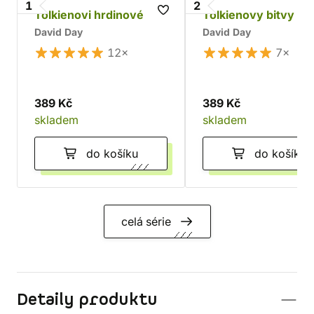
1
2
Tolkienovi hrdinové
Tolkienovy bitvy
David Day
David Day
12×
7×
389 Kč
389 Kč
skladem
skladem
do košíku
do košíku
celá série
Detaily produktu