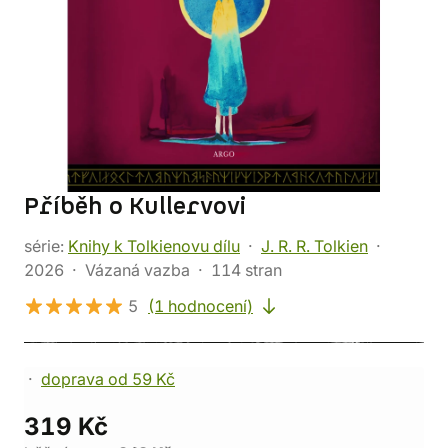
Příběh o Kullervovi
série:
Knihy k Tolkienovu dílu
J. R. R. Tolkien
2026
Vázaná vazba
114 stran
5
(1 hodnocení)
doprava od 59 Kč
319 Kč