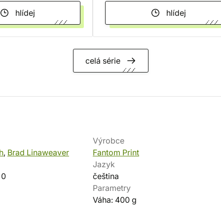
hlídej
hlídej
celá série
Výrobce
h
,
Brad Linaweaver
Fantom Print
Jazyk
-0
čeština
Parametry
Váha: 400 g