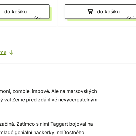
do košíku
do košíku
eme
démoni, zombie, impové. Ale na marsovských
nný val Země před zdánlivě nevyčerpatelnými
 začíná. Zatímco s nimi Taggart bojoval na
mladé geniální hackerky, nelítostného