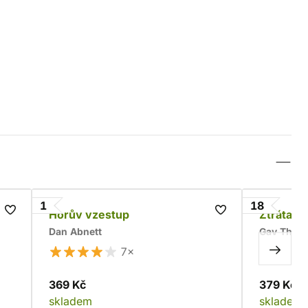
1
18
íří
Horův vzestup
Ztráta V
Dan Abnett
Gav Thor
7×
369 Kč
379 Kč
skladem
skladem