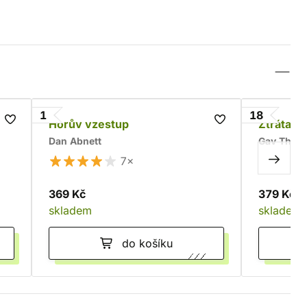
1
18
íří
Horův vzestup
Ztráta V
Dan Abnett
Gav Thor
7×
369 Kč
379 Kč
skladem
skladem
do košíku