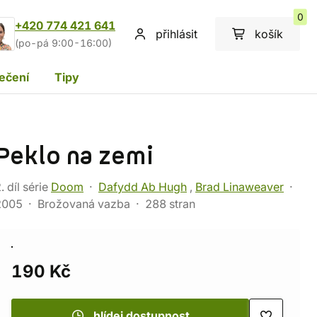
0
+420 774 421 641
přihlásit
košík
(po-pá 9:00-16:00)
ečení
Tipy
Peklo na zemi
. díl série
Doom
Dafydd Ab Hugh
,
Brad Linaweaver
2005
Brožovaná vazba
288 stran
190 Kč
hlídej dostupnost