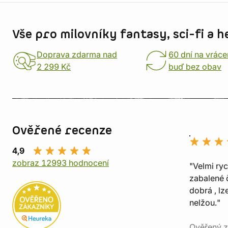
Informace o obchodu
Vše pro milovníky fantasy, sci-fi a h
Doprava zdarma nad
60 dní na vráce
2 299 Kč
buď bez obav
Ověřené recenze
4,9
zobraz 12993 hodnocení
"Velmi ry
zabalené č
dobrá , lz
nelžou."
Ověřený z