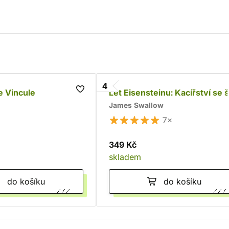
4
e Vincule
Let Eisensteinu: Kacířství se š
James Swallow
7×
349 Kč
skladem
do košíku
do košíku