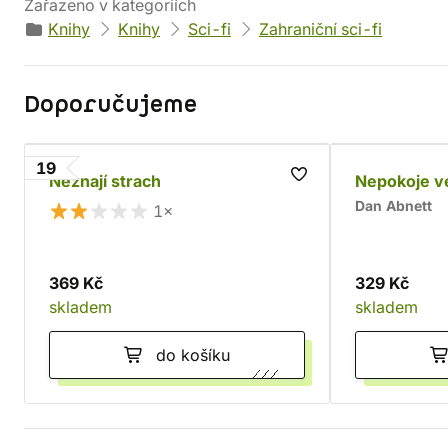
Zařazeno v kategoriích
Knihy
Knihy
Sci-fi
Zahraniční sci-fi
Doporučujeme
19
Neznají strach
Nepokoje v
Dan Abnett
1×
369 Kč
329 Kč
skladem
skladem
do košíku