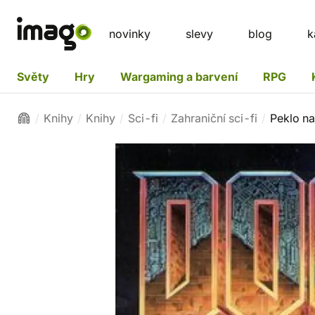
novinky
slevy
blog
k
Světy
Hry
Wargaming a barvení
RPG
Knihy
Knihy
Sci-fi
Zahraniční sci-fi
Peklo na