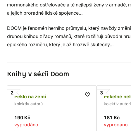
mormonského ostřelovače a té nejlepší ženy v armádě, mu
a jejich proradné lidské spojence…
DOOM je fenomén herního průmyslu, který navždy změnil 
druhou knihou z řady románů, které rozšiřují původní hru.
epického rozměru, který je až hrozivě skutečný…
Knihy v sérii Doom
2
3
Peklo na zemi
Pekelné ne
kolektiv autorů
kolektiv autor
190 Kč
181 Kč
vyprodáno
vyprodáno