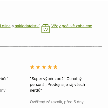
í dílna
a
nakladatelství
Vždy pečlivě zabaleno
ýběr"
"Super výběr zboží, Ochotný
personál, Prodejna je ráj všech
dny
nerdů"
Ověřený zákazník, před 5 dny