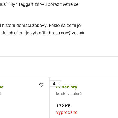
sí "Fly" Taggart znovu porazit vetřelce
historii domácí zábavy. Peklo na zemi je
 Jejich cílem je vytvořit zbrusu nový vesmír
4
be
Konec hry
ů
kolektiv autorů
172 Kč
vyprodáno