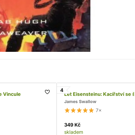
4
e Vincule
Let Eisensteinu: Kacířství se š
James Swallow
7×
349 Kč
skladem