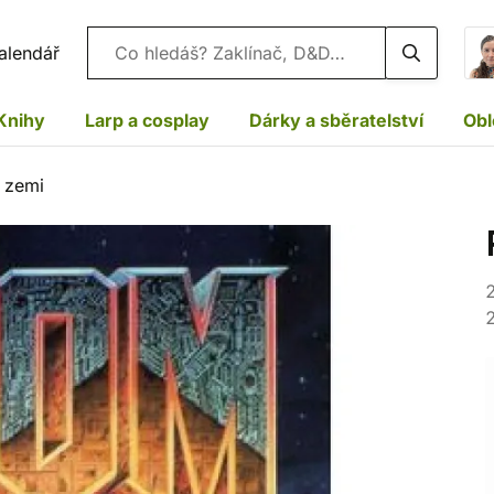
Vyhledávání
alendář
Knihy
Larp a cosplay
Dárky a sběratelství
Obl
 zemi
2