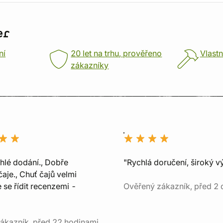
er
ní
20 let na trhu, prověřeno
Vlastn
zákazníky
chlé dodání., Dobře
"Rychlá doručení, široký v
aje., Chuť čajů velmi
e se řídit recenzemi -
Ověřený zákazník, před 2 
ákazník, před 22 hodinami