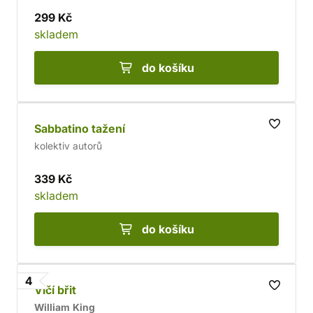
299 Kč
skladem
do košíku
Sabbatino tažení
kolektiv autorů
339 Kč
skladem
do košíku
4
Vlčí břit
William King