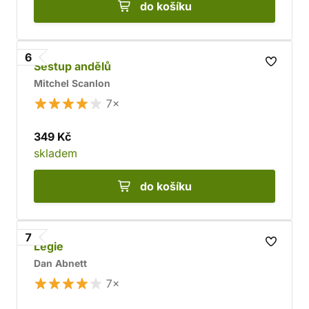
do košíku
6
Sestup andělů
Mitchel Scanlon
7×
349 Kč
skladem
do košíku
7
Legie
Dan Abnett
7×