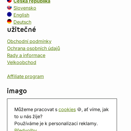
Česká republika
Slovensko
English
Deutsch
užitečné
Obchodní podmínky
Ochrana osobních údajů
Rady a informace
Velkoobchod
Affiliate program
imago
Kontakt
Můžeme pracovat s
cookies
🍪, ať víme, jak
Prodejna
to u nás žije?
Herna
Používáme je k personalizaci reklamy.
O nás
Předvolby
Hodnocení obchodu