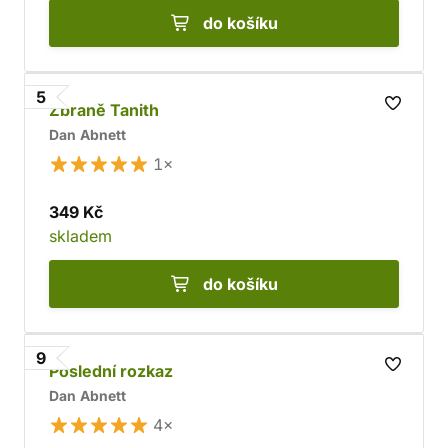
do košíku
5
Zbraně Tanith
Dan Abnett
1×
349 Kč
skladem
do košíku
9
Poslední rozkaz
Dan Abnett
4×