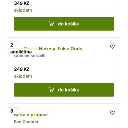
349 Kč
skladem
do košíku
2
The Horus Heresy: False Gods
angličtina
Graham McNeill
249 Kč
skladem
do košíku
8
Bitva o propast
Ben Counter