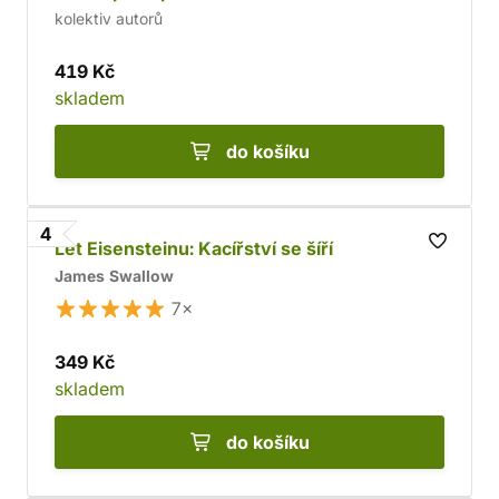
kolektiv autorů
419 Kč
skladem
do košíku
4
Let Eisensteinu: Kacířství se šíří
James Swallow
7×
349 Kč
skladem
do košíku