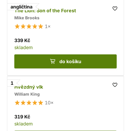
angličtina
The Lion: Son of the Forest
Mike Brooks
1×
339 Kč
skladem
do košíku
1
Hvězdný vlk
William King
10×
319 Kč
skladem