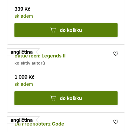
339 Kč
skladem
do košíku
angličtina
BattleTech: Legends II
kolektiv autorů
1 099 Kč
skladem
do košíku
angličtina
Da Freebooterz Code