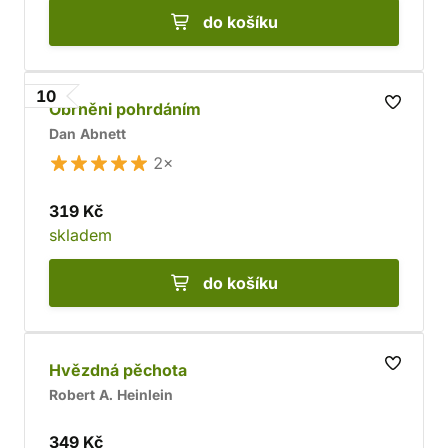
do košíku
10
Obrněni pohrdáním
Dan Abnett
2×
319 Kč
skladem
do košíku
Hvězdná pěchota
Robert A. Heinlein
349 Kč