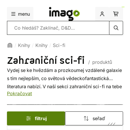
menu
Vyhledávání
Knihy
Knihy
Sci-fi
Zahraniční sci-fi
/ produktů
Vydej se ke hvězdám a prozkoumej vzdálené galaxie
s tím nejlepším, co světová vědeckofantastická
literatura nabízí. V naší sekci zahraniční sci-fi na tebe
Pokračovat
čekají jak nestárnoucí kultovní klasiky od mistrů
žánru, tak nejžhavější novinky, které formují
současnou popkulturu.
filtruj
seřaď