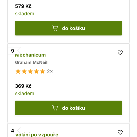
579 Kč
skladem
do košíku
9
Mechanicum
Graham McNeill
2×
369 Kč
skladem
do košíku
4
Volání po vzpouře