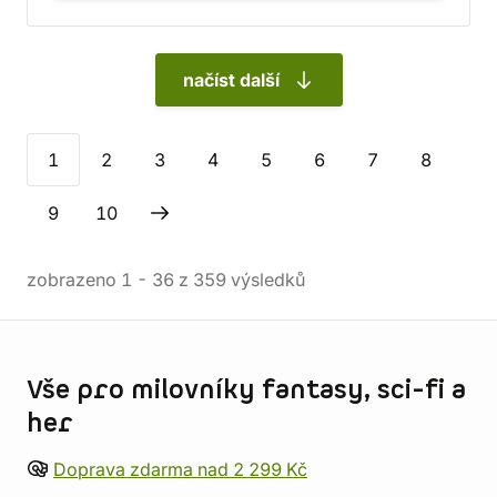
načíst další
1
2
3
4
5
6
7
8
9
10
zobrazeno
1
-
36
z
359
výsledků
Informace o obchodu
Vše pro milovníky fantasy, sci-fi a
her
Doprava zdarma nad 2 299 Kč