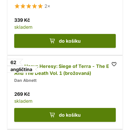
2×
339 Kč
skladem
do košíku
62
The Horus Heresy: Siege of Terra - The End
angličtina
And The Death Vol. 1 (brožovaná)
Dan Abnett
269 Kč
skladem
do košíku