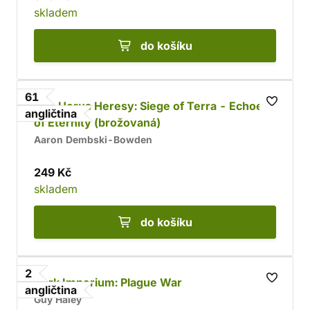
skladem
do košíku
61
The Horus Heresy: Siege of Terra - Echoes
angličtina
of Eternity (brožovaná)
Aaron Dembski-Bowden
249 Kč
skladem
do košíku
2
Dark Imperium: Plague War
angličtina
Guy Haley