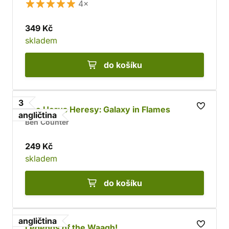
4×
349 Kč
skladem
do košíku
3
The Horus Heresy: Galaxy in Flames
angličtina
Ben Counter
249 Kč
skladem
do košíku
angličtina
Legends of the Waagh!