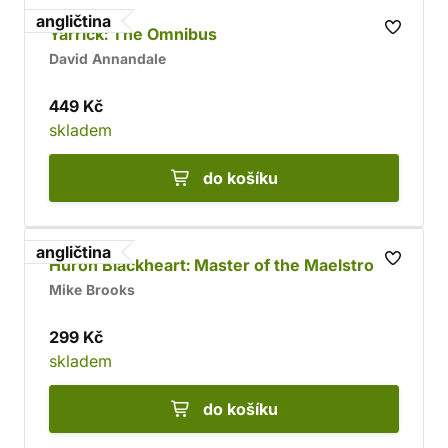
angličtina
Yarrick: The Omnibus
David Annandale
449 Kč
skladem
do košíku
angličtina
Huron Blackheart: Master of the Maelstrom
Mike Brooks
299 Kč
skladem
do košíku