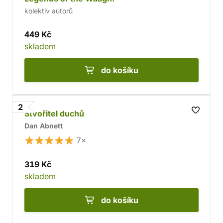
kolektiv autorů
449 Kč
skladem
do košíku
2
Stvořitel duchů
Dan Abnett
7×
319 Kč
skladem
do košíku