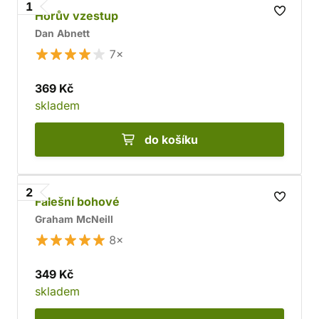
1
Horův vzestup
Dan Abnett
7×
369 Kč
skladem
do košíku
2
Falešní bohové
Graham McNeill
8×
349 Kč
skladem