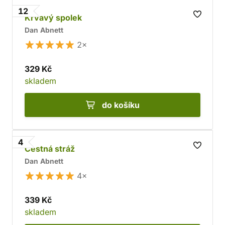
12
Krvavý spolek
Dan Abnett
2×
329 Kč
skladem
do košíku
4
Čestná stráž
Dan Abnett
4×
339 Kč
skladem