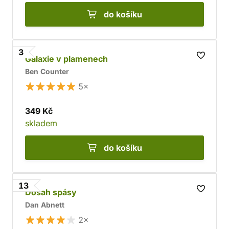
do košíku
3
Galaxie v plamenech
Ben Counter
5×
349 Kč
skladem
do košíku
13
Dosah spásy
Dan Abnett
2×