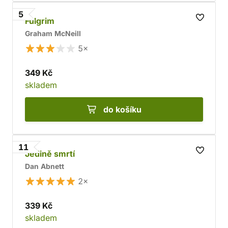
5
Fulgrim
Graham McNeill
5×
349 Kč
skladem
do košíku
11
Jedině smrtí
Dan Abnett
2×
339 Kč
skladem