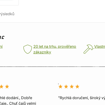
ýsledků
er
ní
20 let na trhu, prověřeno
Vlastn
zákazníky
chlé dodání., Dobře
"Rychlá doručení, široký v
aje., Chuť čajů velmi