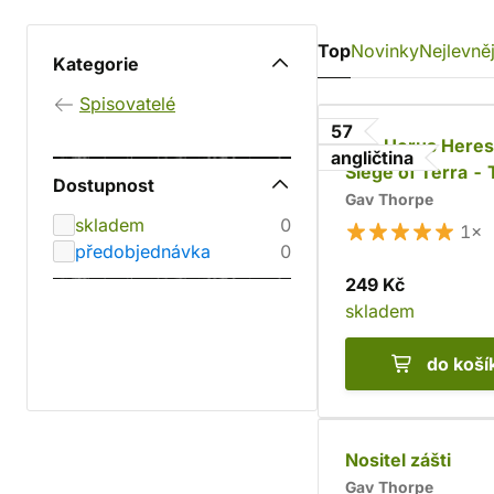
Top
Novinky
Nejlevněj
Kategorie
Spisovatelé
57
The Horus Heres
angličtina
Siege of Terra -
Dostupnost
First Wall
Gav Thorpe
skladem
0
1×
předobjednávka
0
249 Kč
skladem
do koší
Nositel zášti
Gav Thorpe