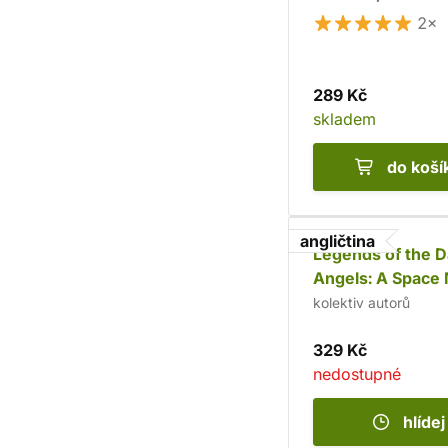
2×
289 Kč
skladem
do koší
angličtina
Legends of the D
Angels: A Space
Omnibus
kolektiv autorů
329 Kč
nedostupné
hlídej