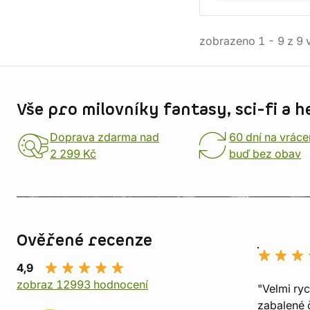
zobrazeno
1
-
9
z
9
v
Informace o obchodu
Vše pro milovníky fantasy, sci-fi a h
Doprava zdarma nad
60 dní na vráce
2 299 Kč
buď bez obav
Ověřené recenze
4,9
zobraz 12993 hodnocení
"Velmi ry
zabalené č