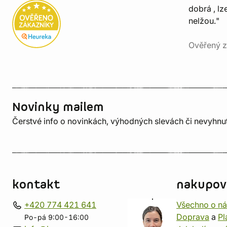
dobrá , lz
nelžou."
Ověřený z
Novinky mailem
Čerstvé info o novinkách, výhodných slevách či nevyhn
kontakt
nakupov
+420 774 421 641
Všechno o n
Doprava
a
Pl
Po-pá 9:00-16:00