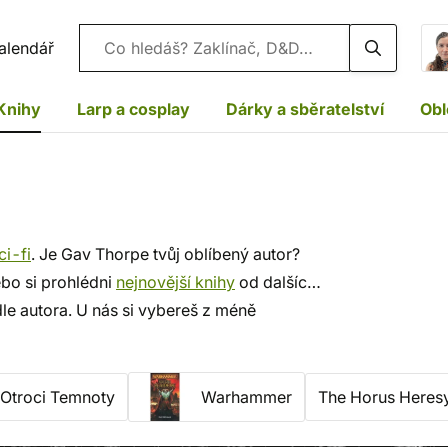
Vyhledávání
alendář
Knihy
Larp a cosplay
Dárky a sběratelství
Obl
ci-fi
. Je Gav Thorpe tvůj oblíbený autor?
ebo si prohlédni
nejnovější knihy
od dalších
le autora. U nás si vybereš z méně
u, rychlé dodání a bezpečný nákup!
Otroci Temnoty
Warhammer
The Horus Heres