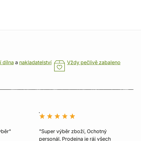
í dílna
a
nakladatelství
Vždy pečlivě zabaleno
ýběr"
"Super výběr zboží, Ochotný
personál, Prodejna je ráj všech