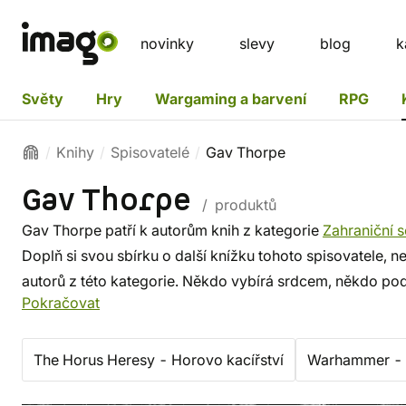
novinky
slevy
blog
k
Světy
Hry
Wargaming a barvení
RPG
Knihy
Spisovatelé
Gav Thorpe
Gav Thorpe
/ produktů
Gav Thorpe patří k autorům knih z kategorie
Zahraniční s
Doplň si svou sbírku o další knížku tohoto spisovatele, n
autorů z této kategorie. Někdo vybírá srdcem, někdo pod
Pokračovat
známých i z těch proslulých. ✔️ Nabízíme levnou doprav
The Horus Heresy - Horovo kacířství
Warhammer - 