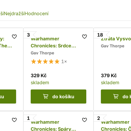
ší
Nejdražší
Hodnocení
3
18
y:
Warhammer
Ztráta Vysv
 The
Chronicles: Srdce
Gav Thorpe
Chaosu
Gav Thorpe
1×
329 Kč
379 Kč
skladem
skladem
ku
do košíku
do 
1
2
Warhammer
Warhammer
Chronicles: Spáry
Chronicles: 