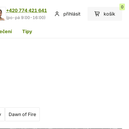
0
+420 774 421 641
přihlásit
košík
(po-pá 9:00-16:00)
ečení
Tipy
y
Dawn of Fire