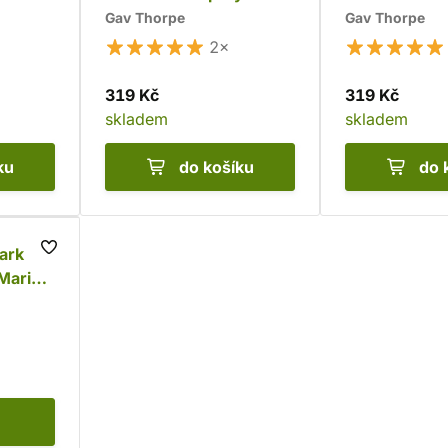
Chaosu
Chaosu
Gav Thorpe
Gav Thorpe
2×
319 Kč
319 Kč
skladem
skladem
ku
do košíku
do 
ark
 Marine