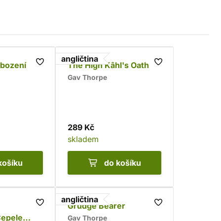
angličtina
obození
The High Kâhl's Oath
Gav Thorpe
289 Kč
skladem
košíku
do košíku
angličtina
Grudge Bearer
Čepele
Gav Thorpe