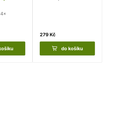
4×
279 Kč
košíku
do košíku