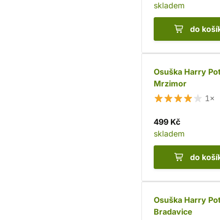
skladem
do koší
Osuška Harry Pot
Mrzimor
1×
499 Kč
skladem
do koší
Osuška Harry Pot
Bradavice