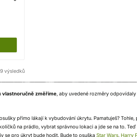
9
výsledků
u
vlastnoručně změříme
, aby uvedené rozměry odpovídaly r
osušky přímo lákají k vybudování úkrytu. Pamatuješ? Tohle, 
kolíčků na prádlo, vybrat správnou lokaci a jde se na to. Teď 
iv se pro úkryt bude hodit. Bude to osuška
Star Wars
,
Harry 