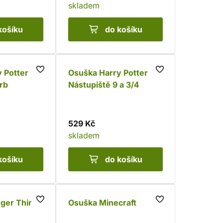
skladem
košíku
do košíku
 Potter -
Osuška Harry Potter -
rb
Nástupiště 9 a 3/4
529 Kč
skladem
košíku
do košíku
nger Things
Osuška Minecraft