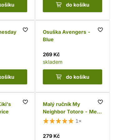
košíku
do košíku
nesday
Osuška Avengers -
Blue
269 Kč
skladem
košíku
do košíku
iki's
Malý ručník My
vice
Neighbor Totoro - Mei
and Totoro
1×
279 Kč