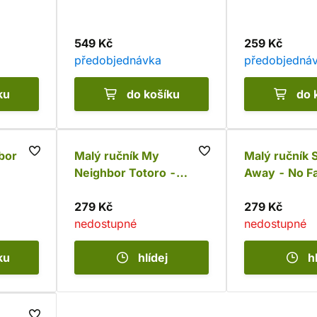
549 Kč
259 Kč
předobjednávka
předobjedná
ku
do košíku
do 
bor
Malý ručník My
Malý ručník S
Neighbor Totoro -
Away - No F
Green Field
279 Kč
279 Kč
nedostupné
nedostupné
ku
hlídej
h