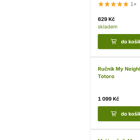
1×
629 Kč
skladem
do koší
Ručník My Neigh
Totoro
1 099 Kč
do koší