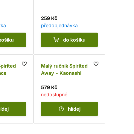
259 Kč
vka
předobjednávka
košíku
do košíku
pirited
Malý ručník Spirited
ace
Away - Kaonashi
579 Kč
nedostupné
lídej
hlídej