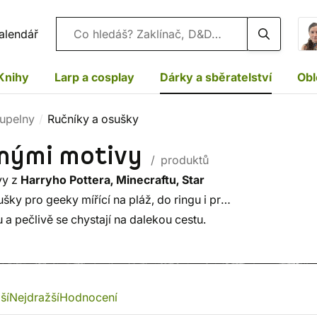
Vyhledávání
alendář
Knihy
Larp a cosplay
Dárky a sběratelství
Obl
upelny
Ručníky a osušky
enými motivy
/ produktů
vy z
Harryho Pottera, Minecraftu, Star
šky pro geeky mířící na pláž, do ringu i pro
 a pečlivě se chystají na dalekou cestu.
ší
Nejdražší
Hodnocení