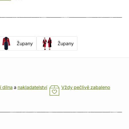
Župany
Župany
í dílna
a
nakladatelství
Vždy pečlivě zabaleno