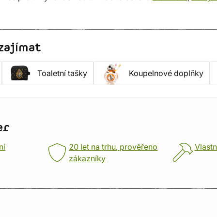
zajímat
Toaletní tašky
Koupelnové doplňky
er
ní
20 let na trhu, prověřeno
Vlastn
zákazníky