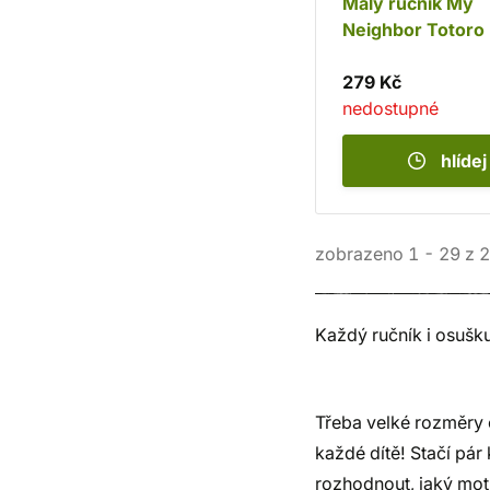
Malý ručník My
Neighbor Totoro
279 Kč
nedostupné
hlídej
zobrazeno
1
-
29
z
2
Každý ručník i osušk
Třeba velké rozměry 
každé dítě! Stačí pár 
rozhodnout, jaký mot