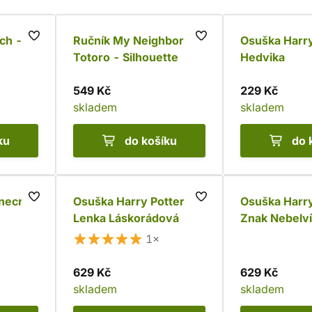
tch -
Ručník My Neighbor
Osuška Harry
Totoro - Silhouette
Hedvika
549 Kč
229 Kč
skladem
skladem
ku
do košíku
do 
necraft
Osuška Harry Potter -
Osuška Harry
Lenka Láskorádová
Znak Nebelví
1×
629 Kč
629 Kč
skladem
skladem