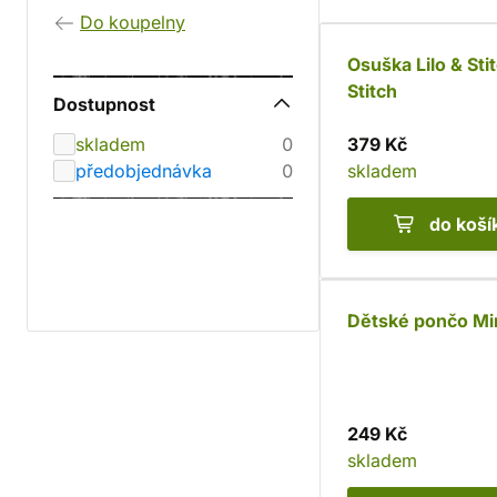
Do koupelny
Osuška Lilo & Sti
Stitch
Dostupnost
skladem
0
379 Kč
předobjednávka
0
skladem
do koší
Dětské pončo Mi
249 Kč
skladem