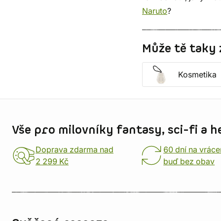
Naruto
?
Může tě taky 
Kosmetika
Informace o obchodu
Vše pro milovníky fantasy, sci-fi a h
Doprava zdarma nad
60 dní na vráce
2 299 Kč
buď bez obav