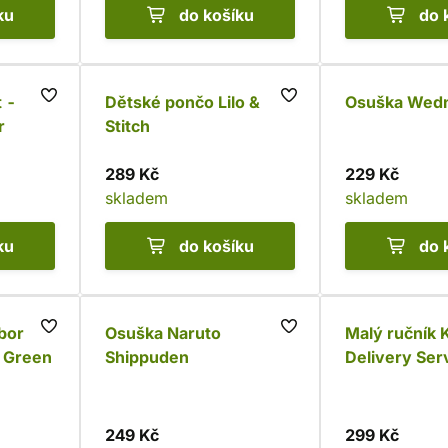
ku
do košíku
do 
 -
Dětské pončo Lilo &
Osuška Wed
r
Stitch
289 Kč
229 Kč
skladem
skladem
ku
do košíku
do 
bor
Osuška Naruto
Malý ručník K
 Green
Shippuden
Delivery Ser
249 Kč
299 Kč