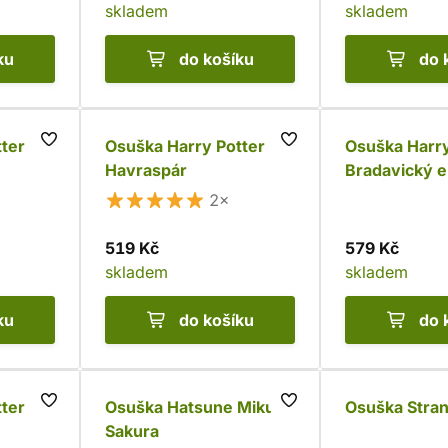
skladem
skladem
ku
do košíku
do 
ter -
Osuška Harry Potter -
Osuška Harry
Havraspár
Bradavický e
2×
519 Kč
579 Kč
skladem
skladem
ku
do košíku
do 
ter -
Osuška Hatsune Miku -
Osuška Stra
Sakura