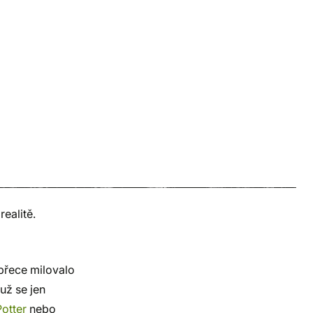
ealitě.
přece milovalo
už se jen
Potter
nebo