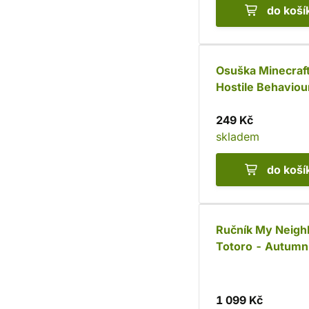
do koší
Osuška Minecraft
Hostile Behaviou
249 Kč
skladem
do koší
Ručník My Neigh
Totoro - Autumn
1 099 Kč