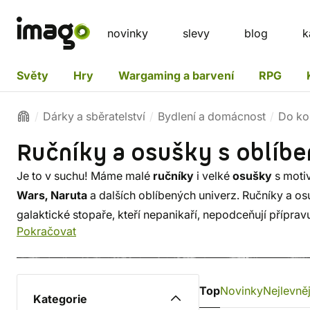
novinky
slevy
blog
k
Světy
Hry
Wargaming a barvení
RPG
Dárky a sběratelství
Bydlení a domácnost
Do ko
Ručníky a osušky s oblíb
Je to v suchu! Máme malé
ručníky
i velké
osušky
s moti
Wars, Naruta
a dalších oblíbených univerz. Ručníky a osu
galaktické stopaře, kteří nepanikaří, nepodceňují přípravu
Pokračovat
Top
Novinky
Nejlevněj
Kategorie