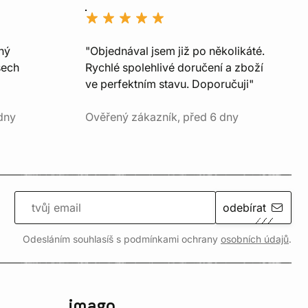
ný
"Objednával jsem již po několikáté.
šech
Rychlé spolehlivé doručení a zboží
ve perfektním stavu. Doporučuji"
dny
Ověřený zákazník, před 6 dny
odebírat
Odesláním souhlasíš s podmínkami ochrany
osobních údajů
.
imago