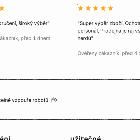
ručení, široký výběr"
"Super výběr zboží, Ochot
personál, Prodejna je ráj v
ákazník, před 1 dnem
nerdů"
Ověřený zákazník, před 4 
utelné vzpouře
robotů
ání
užitečné