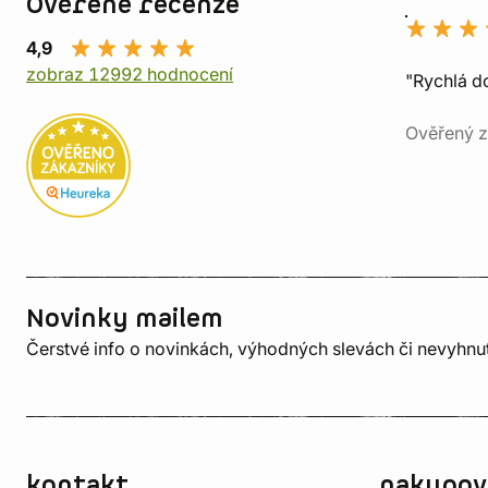
Ověřené recenze
4,9
zobraz 12992 hodnocení
"Rychlá do
Ověřený z
Novinky mailem
Čerstvé info o novinkách, výhodných slevách či nevyhn
kontakt
nakupov