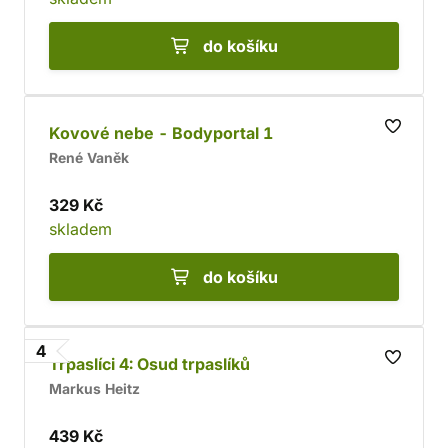
do košíku
Kovové nebe - Bodyportal 1
René Vaněk
329 Kč
skladem
do košíku
4
Trpaslíci 4: Osud trpaslíků
Markus Heitz
439 Kč