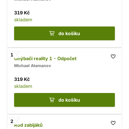
319 Kč
skladem
do košíku
1
Ohýbači reality 1 - Odpočet
Michael Atamanov
319 Kč
skladem
do košíku
2
Rod zabijáků