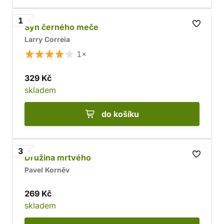
1
Syn černého meče
Larry Correia
1×
329 Kč
skladem
do košíku
3
Družina mrtvého
Pavel Korněv
269 Kč
skladem