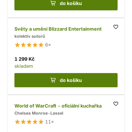
do košíku
Světy a umění Blizzard Entertainment
kolektiv autorů
6×
1 299 Kč
skladem
do košíku
World of WarCraft - oficiální kuchařka
Chelsea Monroe-Lassel
11×