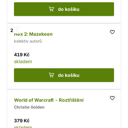
do košíku
2
Hex 2: Mazekeen
kolektiv autorů
419 Kč
skladem
do košíku
World of Warcraft - Roztříštění
Christie Golden
379 Kč
skladem