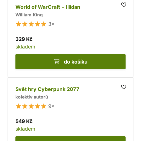
World of WarCraft - Illidan
William King
3×
329 Kč
skladem
do košíku
Svět hry Cyberpunk 2077
kolektiv autorů
9×
549 Kč
skladem