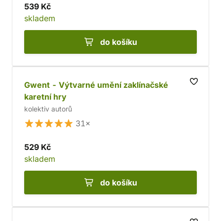
539 Kč
skladem
do košíku
Gwent - Výtvarné umění zaklínačské
karetní hry
kolektiv autorů
31×
529 Kč
skladem
do košíku