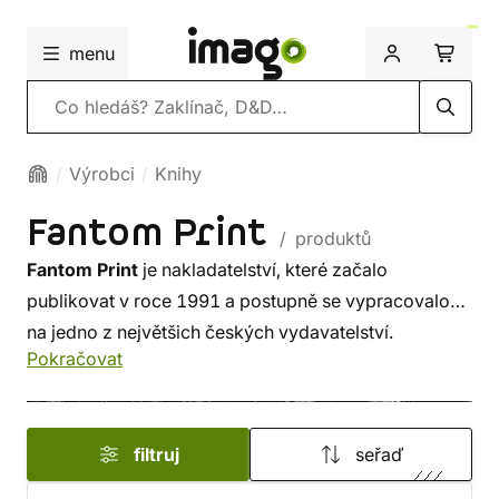
menu
Vyhledávání
Výrobci
Knihy
Fantom Print
/ produktů
Fantom Print
je nakladatelství, které začalo
publikovat v roce 1991 a postupně se vypracovalo
na jedno z největšich českých vydavatelství.
Pokračovat
Specializuje se na sci-fi, fantasy, LitRPG a literární
adaptace počítačových her. Mezi jejich publikacemi
najdeme knihy známých autorů, jako jsou
Robert
filtruj
seřaď
Jordan
,
Patricia Briggs
nebo
Michael Atamanov
.