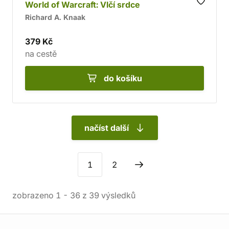
World of Warcraft: Vlčí srdce
Richard A. Knaak
379 Kč
na cestě
do košíku
načíst další
1
2
zobrazeno
1
-
36
z
39
výsledků
Informace o obchodu