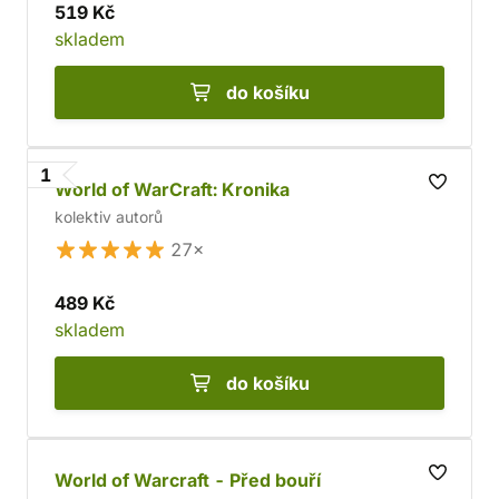
519 Kč
skladem
do košíku
1
World of WarCraft: Kronika
kolektiv autorů
27×
489 Kč
skladem
do košíku
World of Warcraft - Před bouří