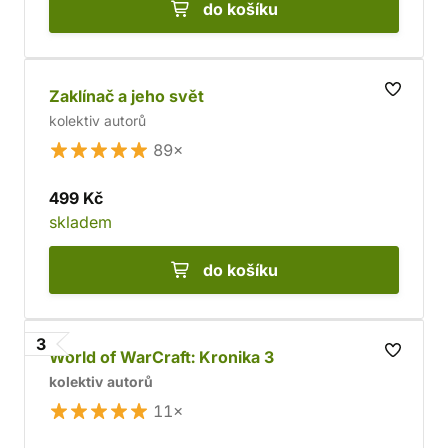
do košíku
Zaklínač a jeho svět
kolektiv autorů
89×
499 Kč
skladem
do košíku
3
World of WarCraft: Kronika 3
kolektiv autorů
11×