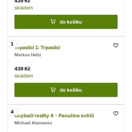
439 Kč
skladem
do košíku
1
Trpaslíci 1: Trpaslíci
Markus Heitz
439 Kč
skladem
do košíku
4
Ohýbači reality 4 - Pavučina světů
Michael Atamanov