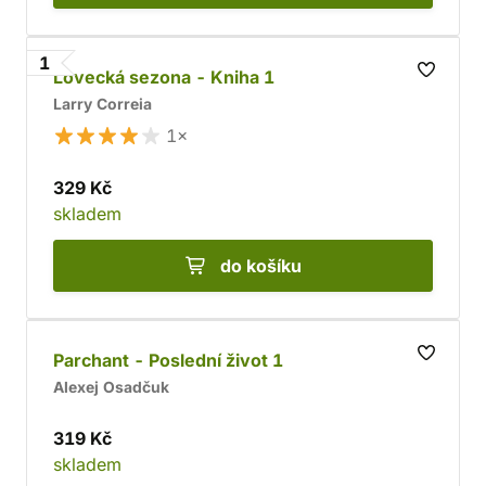
1
Lovecká sezona - Kniha 1
Larry Correia
1×
329 Kč
skladem
do košíku
Parchant - Poslední život 1
Alexej Osadčuk
319 Kč
skladem