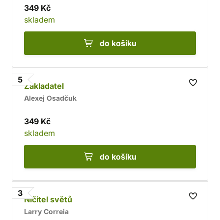
349 Kč
skladem
do košíku
5
Zakladatel
Alexej Osadčuk
349 Kč
skladem
do košíku
3
Ničitel světů
Larry Correia