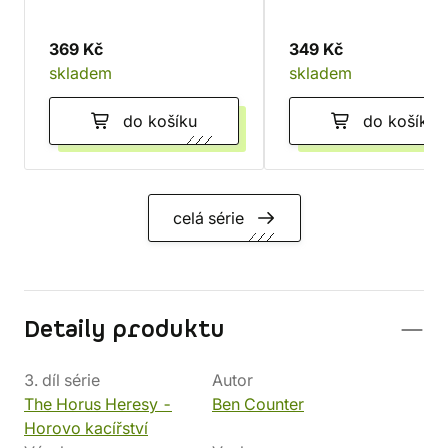
369 Kč
349 Kč
skladem
skladem
do košíku
do košíku
celá série
Detaily produktu
3. díl série
Autor
The Horus Heresy -
Ben Counter
Horovo kacířství