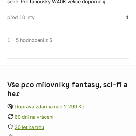
sebe. Pro fanoušky W40K velice doporučuji.
před 10 lety
1
1
-
5
hodnocení
z
5
Informace o obchodu
Vše pro milovníky fantasy, sci-fi a
her
Doprava zdarma nad 2 299 Kč
60 dní na vrácení
20 let na trhu