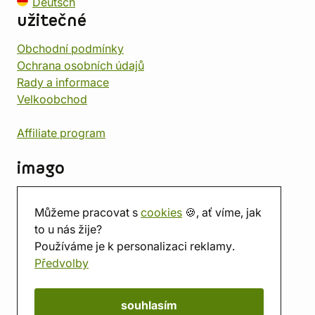
Deutsch
užitečné
Obchodní podmínky
Ochrana osobních údajů
Rady a informace
Velkoobchod
Affiliate program
imago
Kontakt
Můžeme pracovat s
cookies
🍪, ať víme, jak
Prodejna
to u nás žije?
Herna
Používáme je k personalizaci reklamy.
O nás
Předvolby
Hodnocení obchodu
Dárkové poukazy
Kalendář
souhlasím
imago.blog