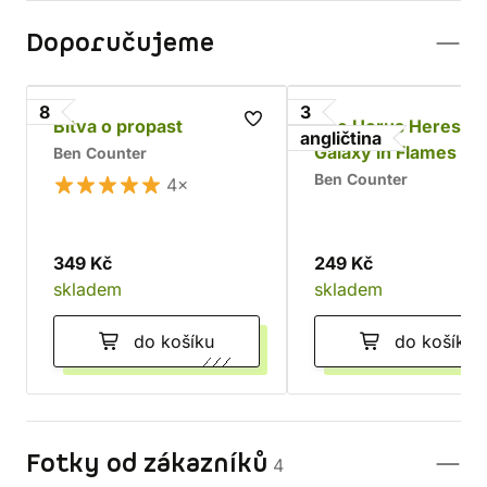
Doporučujeme
8
3
Bitva o propast
The Horus Heresy:
angličtina
Galaxy in Flames
Ben Counter
Ben Counter
4×
349 Kč
249 Kč
skladem
skladem
do košíku
do košíku
Fotky od zákazníků
4