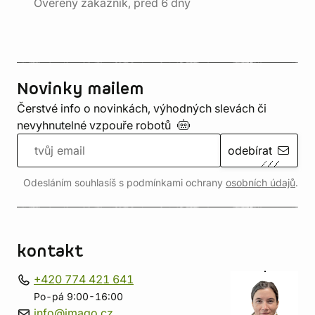
Ověřený zákazník, před 6 dny
Novinky mailem
Čerstvé info o novinkách, výhodných slevách či
nevyhnutelné vzpouře
robotů
odebírat
Odesláním souhlasíš s podmínkami ochrany
osobních údajů
.
kontakt
+420 774 421 641
Po-pá 9:00-16:00
info@imago.cz