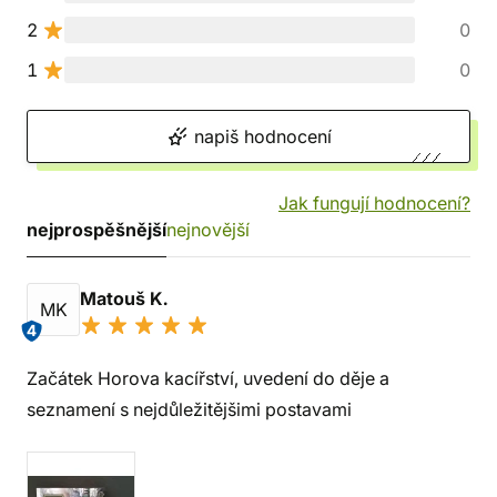
2
0
1
0
napiš hodnocení
Jak fungují hodnocení?
nejprospěšnější
nejnovější
Matouš K.
MK
4
Začátek Horova kacířství, uvedení do děje a
seznamení s nejdůležitějšimi postavami