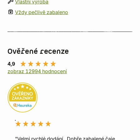
Vlastní výroba
Vždy pečlivě zabaleno
Ověřené recenze
4,9
zobraz 12994 hodnocení
"Velmi rychlé dodání., Dobře zabalené čaje.,