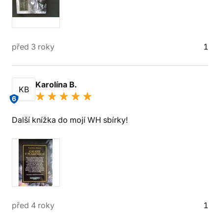
před 3 roky
1
Karolína B.
KB
6
Další knížka do mojí WH sbírky!
před 4 roky
1