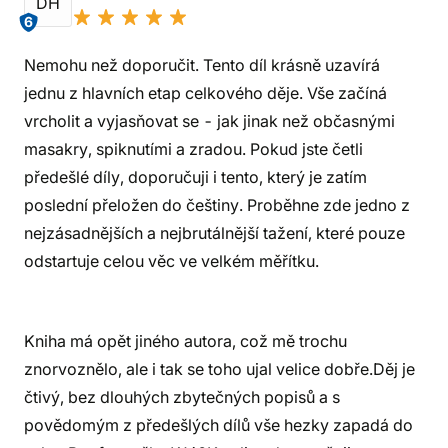
DH
6
Nemohu než doporučit. Tento díl krásně uzavírá
jednu z hlavních etap celkového děje. Vše začíná
vrcholit a vyjasňovat se - jak jinak než občasnými
masakry, spiknutími a zradou. Pokud jste četli
předešlé díly, doporučuji i tento, který je zatím
poslední přeložen do češtiny. Proběhne zde jedno z
nejzásadnějších a nejbrutálnější tažení, které pouze
odstartuje celou věc ve velkém měřítku.
Kniha má opět jiného autora, což mě trochu
znorvoznělo, ale i tak se toho ujal velice dobře.Děj je
čtivý, bez dlouhých zbytečných popisů a s
povědomým z předešlých dílů vše hezky zapadá do