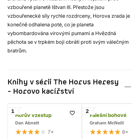
vzbouřené planetě Ištvan III. Přestože jsou
vzbouřenecké síly rychle rozdrceny, Horova zrada je
konečně odhalena poté, co je planeta
vybombardována virovými pumami a Hvězdná
pěchota se v trpkém boji obrátí proti svým válečným
bratrům.
Knihy v sérii The Horus Heresy
- Horovo kacířství
1
2
Horův vzestup
Falešní bohové
Dan Abnett
Graham McNeill
7×
8×