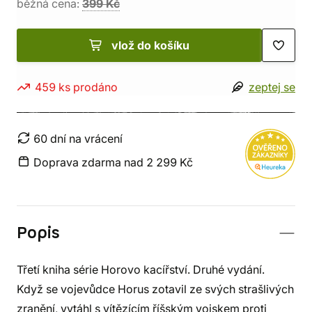
běžná cena:
399 Kč
vlož do košíku
459 ks prodáno
zeptej se
60 dní na vrácení
Doprava zdarma nad 2 299 Kč
Popis
Třetí kniha série Horovo kacířství. Druhé vydání.
Když se vojevůdce Horus zotavil ze svých strašlivých
zranění, vytáhl s vítězícím říšským vojskem proti