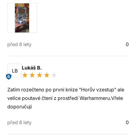
před 6 lety
0
Lukáš B.
LB
6
Zatím rozečteno po první knize "Horův vzestup" ale
velice poutavé čtení z prostředí Warhammeru.Vřele
doporučuji
před 6 lety
0