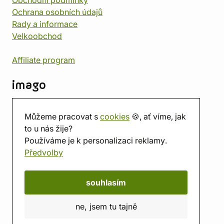
Obchodní podmínky
Ochrana osobních údajů
Rady a informace
Velkoobchod
Affiliate program
imago
Kontakt
Můžeme pracovat s
cookies
🍪, ať víme, jak
Prodejna
to u nás žije?
Herna
Používáme je k personalizaci reklamy.
O nás
Předvolby
Hodnocení obchodu
Dárkové poukazy
Kalendář
souhlasím
imago.blog
ne, jsem tu tajně