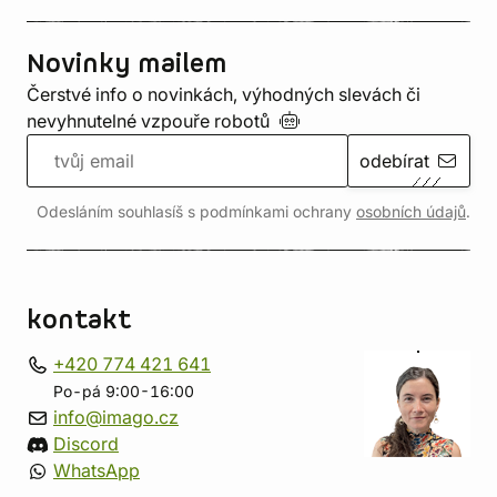
Novinky mailem
Čerstvé info o novinkách, výhodných slevách či
nevyhnutelné vzpouře
robotů
odebírat
Odesláním souhlasíš s podmínkami ochrany
osobních údajů
.
kontakt
+420 774 421 641
Po-pá 9:00-16:00
info@imago.cz
Discord
WhatsApp