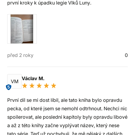
první kroky k úpadku legie Vlků Luny.
před 2 roky
0
Václav M.
VM
5
První díl se mi dost líbil, ale tato kniha bylo opravdu
pecka, od které jsem se nemohl odtrhnout. Nechci nic
spoilerovat, ale poslední kapitoly byly opravdu libové
a až z této knihy začne vyplývat název, který nese
tato série. Teď už pochybuji, že mě nějaký z dalších