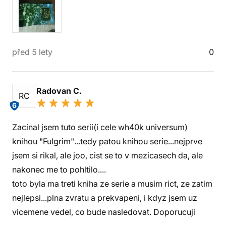
před 5 lety
0
Radovan C.
RC
6
Zacinal jsem tuto serii(i cele wh40k universum)
knihou "Fulgrim"...tedy patou knihou serie...nejprve
jsem si rikal, ale joo, cist se to v mezicasech da, ale
nakonec me to pohltilo....
toto byla ma treti kniha ze serie a musim rict, ze zatim
nejlepsi...plna zvratu a prekvapeni, i kdyz jsem uz
vicemene vedel, co bude nasledovat. Doporucuji