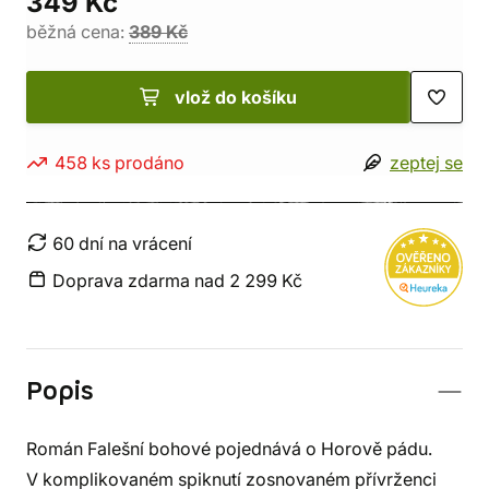
349 Kč
běžná cena:
389 Kč
vlož do košíku
458 ks prodáno
zeptej se
60 dní na vrácení
Doprava zdarma nad 2 299 Kč
Popis
Román Falešní bohové pojednává o Horově pádu.
V komplikovaném spiknutí zosnovaném přívrženci