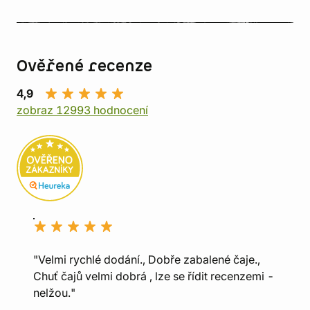
Ověřené recenze
4,9
zobraz 12993 hodnocení
"Velmi rychlé dodání., Dobře zabalené čaje.,
Chuť čajů velmi dobrá , lze se řídit recenzemi -
nelžou."