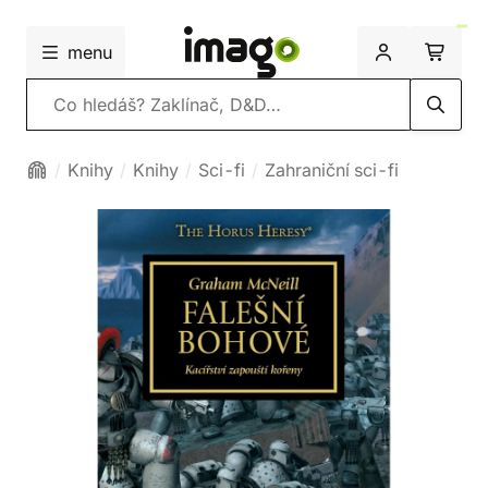
menu
Vyhledávání
Knihy
Knihy
Sci-fi
Zahraniční sci-fi