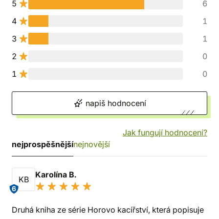
5
6
4
1
3
1
2
0
1
0
napiš hodnocení
Jak fungují hodnocení?
nejprospěšnější
nejnovější
Karolína B.
KB
6
Druhá kniha ze série Horovo kacířství, která popisuje