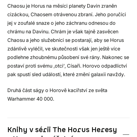
Chaosu je Horus na měsíci planety Davin zraněn
cizáckou, Chaosem otrávenou zbraní. Jeho poručíci
jej v zoufalé snaze o jeho záchranu odnesou do
chrámu na Davinu. Chrám je však tajně zasvěcen
Chaosu a jeho služebníci se postarají, aby se Horus
zdánlivě vyléčil, ve skutečnosti však jen ještě více
podlehne zhoubnému působení své rány. Nakonec se
postaví proti svému ‚otci‘, Císaři. Horovo odpadlictví
pak spustí sled událostí, které změní galaxii navždy.
Druhá část ságy o Horově kacířství ze světa
Warhammer 40 000.
Knihy v sérii The Horus Heresy