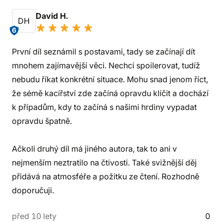
David H.
DH
6
První díl seznámil s postavami, tady se začínají dít
mnohem zajímavější věci. Nechci spoilerovat, tudíž
nebudu říkat konkrétní situace. Mohu snad jenom říct,
že sémě kacířství zde začíná opravdu klíčit a dochází
k případům, kdy to začíná s našimi hrdiny vypadat
opravdu špatně.
Ačkoli druhý díl má jiného autora, tak to ani v
nejmenším neztratilo na čtivosti. Také svižnější děj
přidává na atmosféře a požitku ze čtení. Rozhodně
doporučuji.
před 10 lety
0