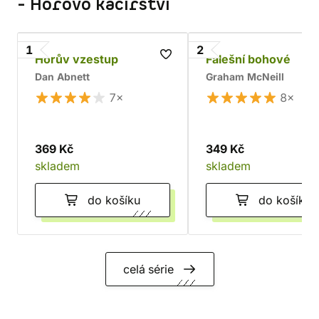
- Horovo kacířství
1
2
Horův vzestup
Falešní bohové
Dan Abnett
Graham McNeill
7×
8×
369 Kč
349 Kč
skladem
skladem
do košíku
do košíku
celá série