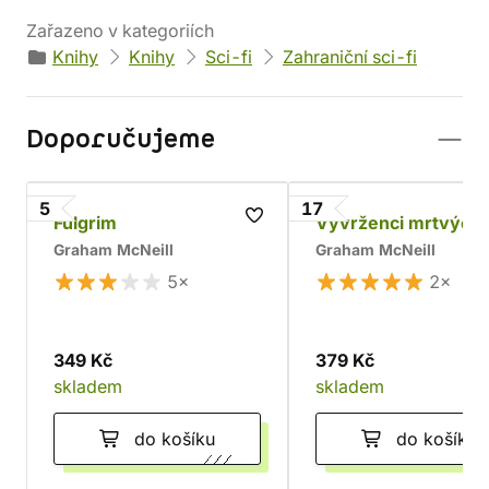
Zařazeno v kategoriích
Knihy
Knihy
Sci-fi
Zahraniční sci-fi
Doporučujeme
5
17
Fulgrim
Vyvrženci mrtvých
Graham McNeill
Graham McNeill
5×
2×
349 Kč
379 Kč
skladem
skladem
do košíku
do košíku