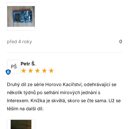
před 4 roky
0
Petr Š.
PŠ
6
Druhý díl ze série Horovo Kacířství, odehrávající se
několik týdnů po selhání mírových jednání s
Interexem. Knížka je skvělá, skoro se čte sama. Už se
těším na další díl.