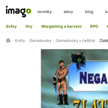
novinky
slevy
blog
k
Světy
Hry
Wargaming a barvení
RPG
Knihy
Gamebooky
Gamebooky v češtině
Zlaté