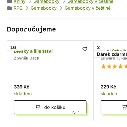
Knihy
Gamebooky
Gamebooky v češtině
RPG
Gamebooky
Gamebooky v češtině
Doporučujeme
16
2
Blesky a šílenství
Zvol Cthulh
Dárek zdarm
Zbyněk Dach
Edward T. Ri
339 Kč
229 Kč
skladem
skladem
do košíku