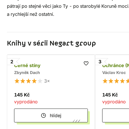
pátrají po stejné věci jako Ty - po starobylé Koruně moci.
a rychlejší než ostatní.
Knihy v sérii Negart group
2
3
Černé stíny
Ochránce (
Zbyněk Dach
Václav Kroc
3×
145 Kč
145 Kč
vyprodáno
vyprodáno
hlídej