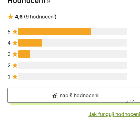
Hodnocení
9
4,6
(9 hodnocení)
5
4
3
2
1
napiš hodnocení
Jak fungují hodnocen