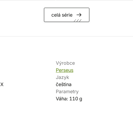
celá série
Výrobce
Perseus
Jazyk
-X
čeština
Parametry
Váha: 110 g