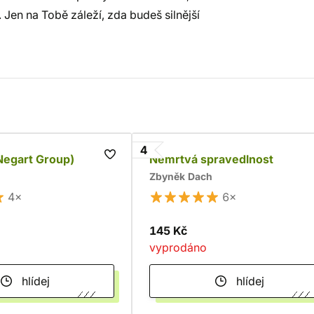
 Jen na Tobě záleží, zda budeš silnější
4
Negart Group)
Nemrtvá spravedlnost
Zbyněk Dach
4×
6×
145 Kč
vyprodáno
hlídej
hlídej