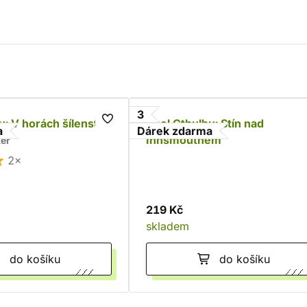
3
u: V horách šílenství
Zvol Cthulhu: Stín nad
a
Dárek zdarma
Innsmouthem
ker
2×
219 Kč
skladem
do košíku
do košíku