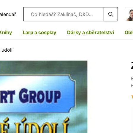
Vyhledávání
alendář
Knihy
Larp a cosplay
Dárky a sběratelství
Obl
 údolí
8