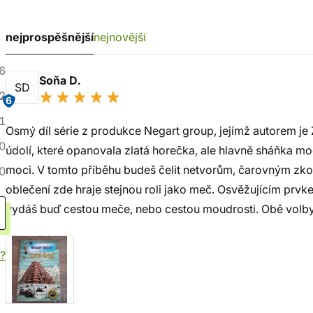
nejprospěšnější
nejnovější
6
Soňa D.
SD
2
6
1
Osmý díl série z produkce Negart group, jejímž autorem je
0
údolí, které opanovala zlatá horečka, ale hlavně sháňka m
moci. V tomto příběhu budeš čelit netvorům, čarovným zk
0
oblečení zde hraje stejnou roli jako meč. Osvěžujícím prvk
vydáš buď cestou meče, nebo cestou moudrosti. Obě volby
í?