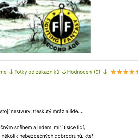
eme
Fotky od zákazníků
Hodnocení (9)
stojí nestvůry, třeskutý mráz a lidé….
čným sněhem a ledem, míří tisíce lidí,
i několik nebezpečných dobrodruhů, kteří