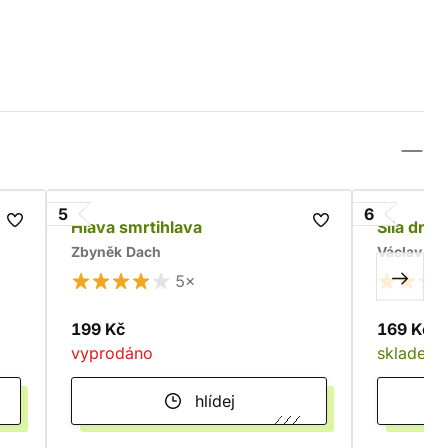
5
6
Hlava smrtihlava
Síla drui
Zbyněk Dach
Václav Kr
5×
199 Kč
169 Kč
vyprodáno
skladem
hlídej