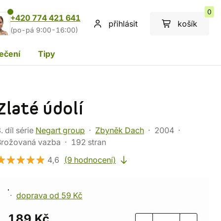
0
+420 774 421 641
přihlásit
košík
(po-pá 9:00-16:00)
ečení
Tipy
Zlaté údolí
. díl série
Negart group
Zbyněk Dach
2004
Brožovaná vazba
192 stran
4,6
(9 hodnocení)
doprava od 59 Kč
189 Kč