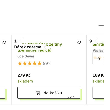
1
9
Lone Wolf: Útok ze tmy
Smrtící j
Dárek zdarma
(Definitivní edice)
Václav Kr
Joe Dever
89×
279 Kč
189 Kč
skladem
skladem
do košíku