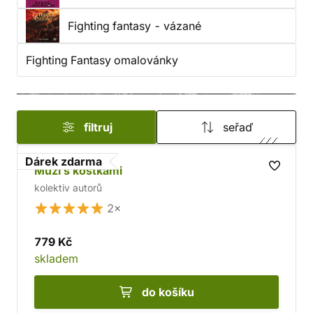
Fighting fantasy - vázané
Fighting Fantasy omalovánky
filtruj
seřaď
Dárek zdarma
Muži s kostkami
kolektiv autorů
2×
779 Kč
skladem
do košíku