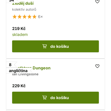
34
Zloděj duší
kolektiv autorů
6×
219 Kč
skladem
do košíku
8
Deathtrap Dungeon
angličtina
Ian Livingstone
229 Kč
do košíku