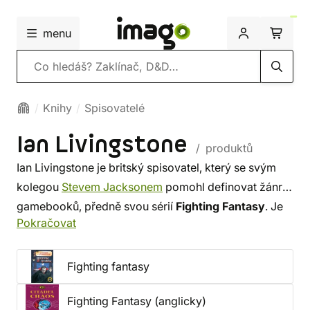
menu
Vyhledávání
Knihy
Spisovatelé
Ian Livingstone
/ produktů
Ian Livingstone je britský spisovatel, který se svým
kolegou
Stevem Jacksonem
pomohl definovat žánr
gamebooků, předně svou sérií
Fighting Fantasy
. Je
Pokračovat
spoluzakladatelem firmy
Games Workshop
.
Spolupracoval ale také při vývoji počítačovách her.
Fighting fantasy
Fighting Fantasy (anglicky)