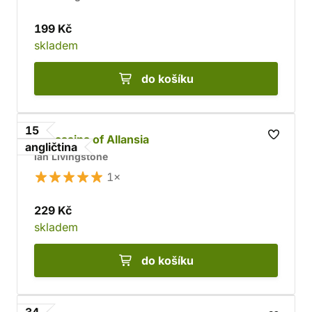
199 Kč
skladem
do košíku
15
Assassins of Allansia
angličtina
Ian Livingstone
1×
229 Kč
skladem
do košíku