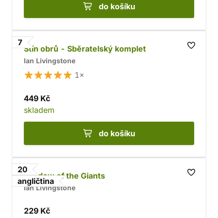
do košíku
7
Stín obrů - Sběratelský komplet
Ian Livingstone
1×
449 Kč
skladem
do košíku
20
Shadow of the Giants
angličtina
Ian Livingstone
229 Kč