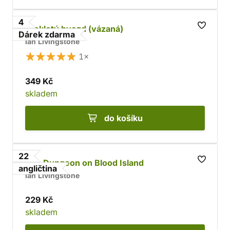
4
Prokletý hvozd (vázaná)
Dárek zdarma
Ian Livingstone
1×
349 Kč
skladem
do košíku
22
The Dungeon on Blood Island
angličtina
Ian Livingstone
229 Kč
skladem