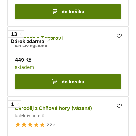
do košíku
13
Legenda o Zagorovi
Dárek zdarma
Ian Livingstone
449 Kč
skladem
do košíku
1
Čaroděj z Ohňové hory (vázaná)
kolektiv autorů
22×