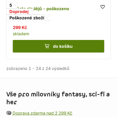
5
Město zlodějů - poškozeno
Doprodej
Ian Livingstone
Poškozené zboží
299 Kč
skladem
do košíku
zobrazeno
1
-
24
z
24
výsledků
Informace o obchodu
Vše pro milovníky fantasy, sci-fi a
her
Doprava zdarma nad 2 299 Kč