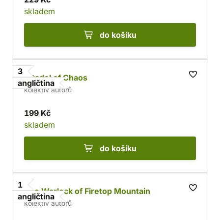
skladem
do košíku
3
Citadel of Chaos
angličtina
kolektiv autorů
199 Kč
skladem
do košíku
1
The Warlock of Firetop Mountain
angličtina
kolektiv autorů