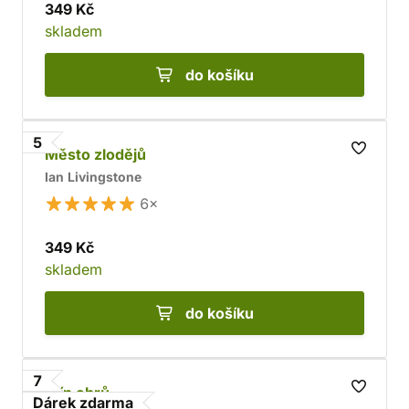
349 Kč
skladem
do košíku
5
Město zlodějů
Ian Livingstone
6×
349 Kč
skladem
do košíku
7
Stín obrů
Dárek zdarma