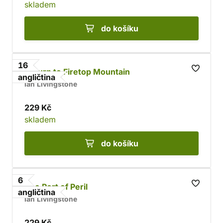
skladem
do košíku
16
Return to Firetop Mountain
angličtina
Ian Livingstone
229 Kč
skladem
do košíku
6
The Port of Peril
angličtina
Ian Livingstone
229 Kč