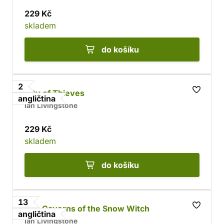
229 Kč
skladem
do košíku
2
City of Thieves
angličtina
Ian Livingstone
229 Kč
skladem
do košíku
13
The Caverns of the Snow Witch
angličtina
Ian Livingstone