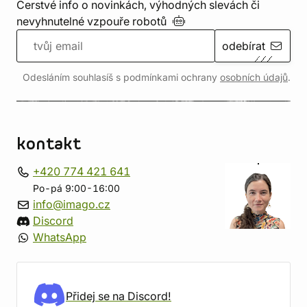
Čerstvé info o novinkách, výhodných slevách či
nevyhnutelné vzpouře
robotů
odebírat
Odesláním souhlasíš s podmínkami ochrany
osobních údajů
.
kontakt
+420 774 421 641
Po-pá 9:00-16:00
info@imago.cz
Discord
WhatsApp
Přidej se na Discord!