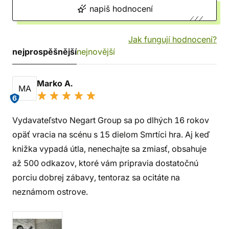
napiš hodnocení
Jak fungují hodnocení?
nejprospěšnější
nejnovější
Marko A.
MA
6
Vydavateľstvo Negart Group sa po dlhých 16 rokov
opäť vracia na scénu s 15 dielom Smrtíci hra. Aj keď
knižka vypadá útla, nenechajte sa zmiasť, obsahuje
až 500 odkazov, ktoré vám pripravia dostatočnú
porciu dobrej zábavy, tentoraz sa ocitáte na
neznámom ostrove.