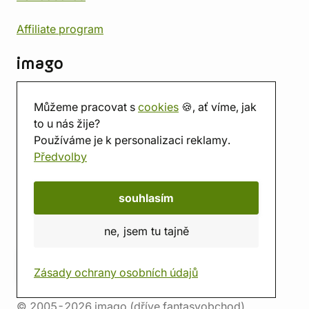
Affiliate program
imago
Kontakt
Můžeme pracovat s
cookies
🍪, ať víme, jak
Prodejna
to u nás žije?
Herna
Používáme je k personalizaci reklamy.
O nás
Předvolby
Hodnocení obchodu
Dárkové poukazy
Kalendář
souhlasím
imago.blog
ne, jsem tu tajně
Zásady ochrany osobních údajů
© 2005-2026 imago (dříve fantasyobchod)