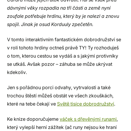
dávnými věky rozpadla na tři části a země nyní
zoufale potřebuje hrdinu, který by je nalezl a znovu
spojil. Jinak je osud Korduuly zpečetěn.
V tomto interaktivním fantastickém dobrodružství se
v roli tohoto hrdiny octneš právě TY! Ty rozhoduješ
o tom, kterou cestou se vydáš a s jakými protivníky
se utkáš. Avšak pozor – záhuba se může ukrývat
kdekoliv.
Jen s pořádnou porci odvahy, vytrvalosti a také
trochou štěstí můžeš obstát ve všech zkouškách,
které na tebe čekají ve
Světě tisíce dobrodružství
.
Ke knize doporučujeme
váček s dřevěnými runami
,
který vylepší herní zážitek (ač runy nejsou ke hraní