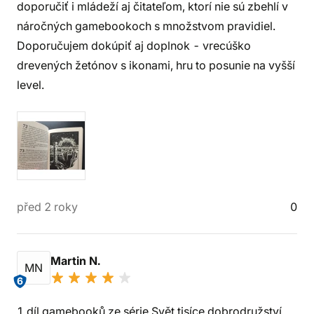
doporučiť i mládeží aj čitateľom, ktorí nie sú zbehlí v
náročných gamebookoch s množstvom pravidiel.
Doporučujem dokúpiť aj doplnok - vrecúško
drevených žetónov s ikonami, hru to posunie na vyšší
level.
před 2 roky
0
Martin N.
MN
6
1.díl gamebooků ze série Svět tisíce dobrodružství.