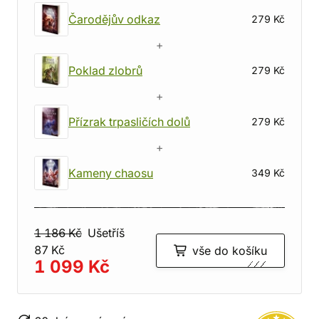
Čarodějův odkaz
279 Kč
+
Poklad zlobrů
279 Kč
+
Přízrak trpasličích dolů
279 Kč
+
Kameny chaosu
349 Kč
1 186 Kč
Ušetříš
87 Kč
vše do košíku
1 099 Kč