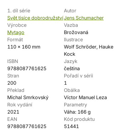
1. díl série
Autor
Svět tisíce dobrodružství
Jens Schumacher
Výrobce
Vazba
Mytago
Brožovaná
Formát
Ilustrace
110 x 160 mm
Wolf Schröder, Hauke
Kock
ISBN
Jazyk
9788087761625
čeština
Stran
Pořadí v sérii
200
1
Překlad
Obálka
Michal Smrkovský
Víctor Manuel Leza
Rok vydání
Parametry
2021
Váha: 166 g
EAN
Kód produktu
9788087761625
51441