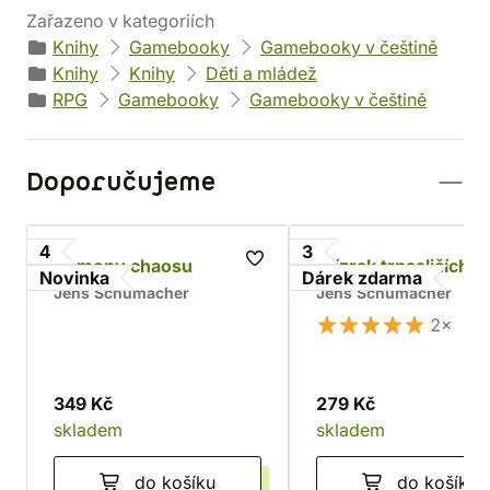
Zařazeno v kategoriích
Knihy
Gamebooky
Gamebooky v češtině
Knihy
Knihy
Děti a mládež
RPG
Gamebooky
Gamebooky v češtině
Doporučujeme
4
3
Kameny chaosu
Přízrak trpasličích d
Novinka
Dárek zdarma
Jens Schumacher
Jens Schumacher
2×
349 Kč
279 Kč
skladem
skladem
do košíku
do košíku