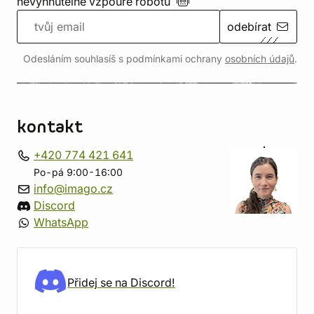
nevyhnutelné vzpouře
robotů
odebírat
Odesláním souhlasíš s podmínkami ochrany
osobních údajů
.
kontakt
+420 774 421 641
Po-pá 9:00-16:00
info@imago.cz
Discord
WhatsApp
Přidej se na Discord!