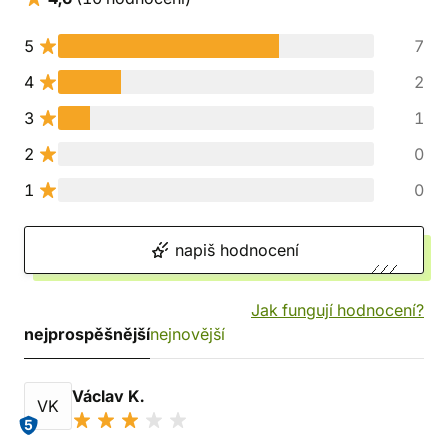
5
7
4
2
3
1
2
0
1
0
napiš hodnocení
Jak fungují hodnocení?
nejprospěšnější
nejnovější
Václav K.
VK
5