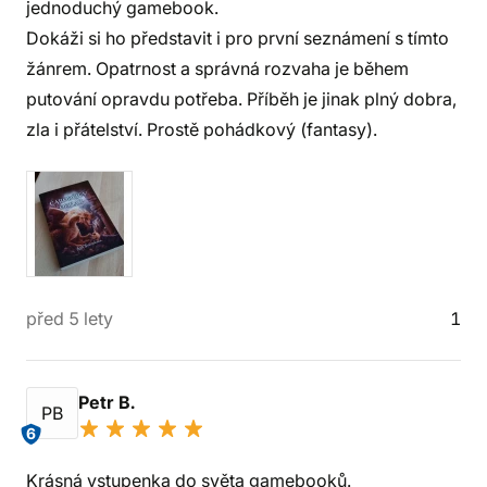
jednoduchý gamebook.
Dokáži si ho představit i pro první seznámení s tímto
žánrem. Opatrnost a správná rozvaha je během
putování opravdu potřeba. Příběh je jinak plný dobra,
zla i přátelství. Prostě pohádkový (fantasy).
před 5 lety
1
Petr B.
PB
6
Krásná vstupenka do světa gamebooků.