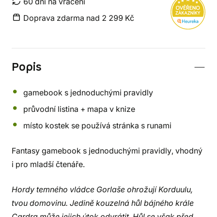
60 dní na vrácení
Doprava zdarma nad 2 299 Kč
Popis
gamebook s jednoduchými pravidly
průvodní listina + mapa v knize
místo kostek se používá stránka s runami
Fantasy gamebook s jednoduchými pravidly, vhodný
i pro mladší čtenáře.
Hordy temného vládce Gorlaše ohrožují Korduulu,
tvou domovinu. Jedině kouzelná hůl bájného krále
Cardra může jejich útok odvrátit. Hůl se však před