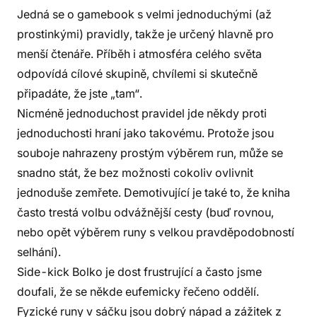
Jedná se o gamebook s velmi jednoduchými (až
prostinkými) pravidly, takže je určený hlavně pro
menší čtenáře. Příběh i atmosféra celého světa
odpovídá cílové skupině, chvílemi si skutečně
připadáte, že jste „tam“.
Nicméně jednoduchost pravidel jde někdy proti
jednoduchosti hraní jako takovému. Protože jsou
souboje nahrazeny prostým výběrem run, může se
snadno stát, že bez možnosti cokoliv ovlivnit
jednoduše zemřete. Demotivující je také to, že kniha
často trestá volbu odvážnější cesty (buď rovnou,
nebo opět výběrem runy s velkou pravděpodobností
selhání).
Side-kick Bolko je dost frustrující a často jsme
doufali, že se někde eufemicky řečeno oddělí.
Fyzické runy v sáčku jsou dobrý nápad a zážitek z