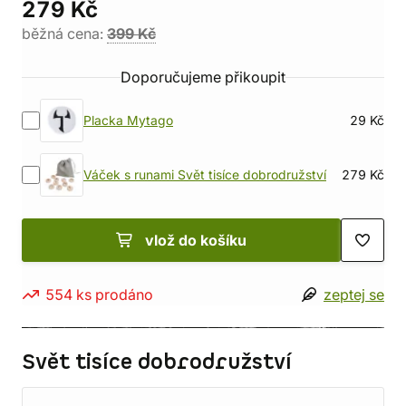
279 Kč
běžná cena:
399 Kč
Doporučujeme přikoupit
Placka Mytago
29 Kč
Váček s runami Svět tisíce dobrodružství
279 Kč
vlož do košíku
554 ks prodáno
zeptej se
Svět tisíce dobrodružství