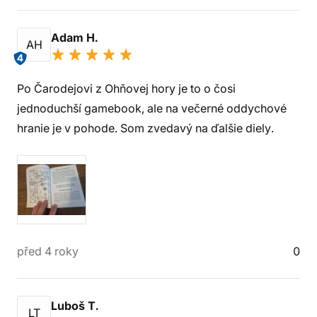
Adam H.
AH
4
Po Čarodejovi z Ohňovej hory je to o čosi
jednoduchší gamebook, ale na večerné oddychové
hranie je v pohode. Som zvedavý na ďalšie diely.
před 4 roky
0
Luboš T.
LT