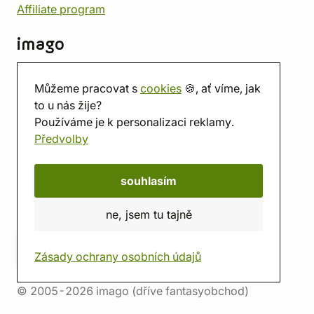
Affiliate program
imago
Kontakt
Můžeme pracovat s
cookies
🍪, ať víme, jak
Prodejna
to u nás žije?
Herna
Používáme je k personalizaci reklamy.
O nás
Předvolby
Hodnocení obchodu
Dárkové poukazy
Kalendář
souhlasím
imago.blog
ne, jsem tu tajně
Zásady ochrany osobních údajů
© 2005-2026 imago (dříve fantasyobchod)