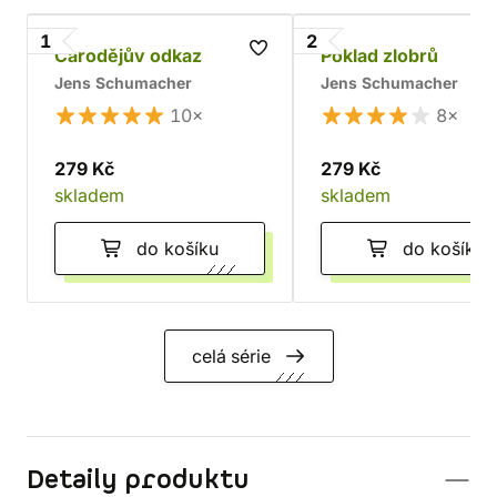
1
2
Čarodějův odkaz
Poklad zlobrů
Jens Schumacher
Jens Schumacher
10×
8×
279 Kč
279 Kč
skladem
skladem
do košíku
do košíku
celá série
Detaily produktu