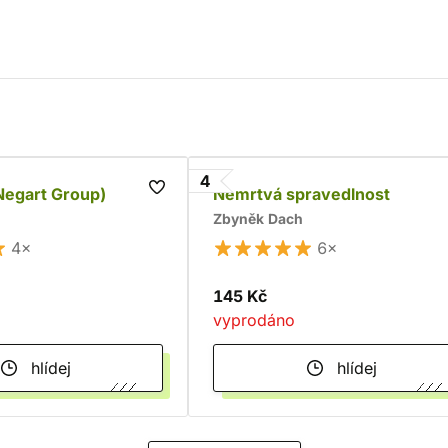
4
Negart Group)
Nemrtvá spravedlnost
Zbyněk Dach
4×
6×
145 Kč
vyprodáno
hlídej
hlídej