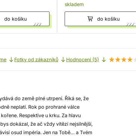
skladem
do košíku
do košíku
eme
Fotky od zákazníků
Hodnocení (5)
ydává do země plné utrpení. Říká se, že
odně neplatí. Rok po prohrané válce
kořene. Respektive u krku. Za hlavu
ys dokázal, že ač vždy vítězí nejsilnější,
závisí osud impéria. Jen na Tobě… a Tvém