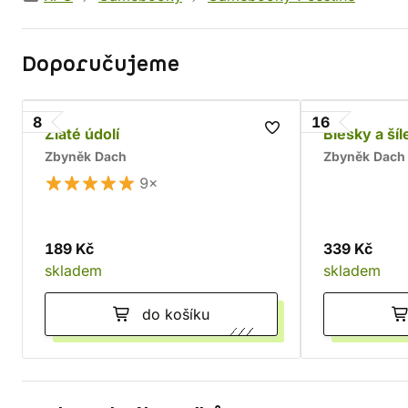
Doporučujeme
8
16
Zlaté údolí
Blesky a šíl
Zbyněk Dach
Zbyněk Dach
9×
189 Kč
339 Kč
skladem
skladem
do košíku