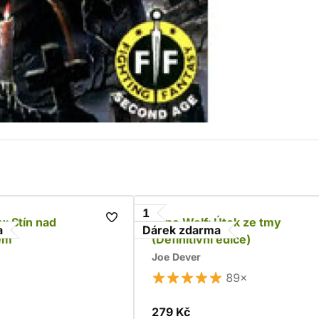
1
u: Stín nad
Lone Wolf: Útok ze tmy
a
Dárek zdarma
em
(Definitivní edice)
Joe Dever
89×
279 Kč