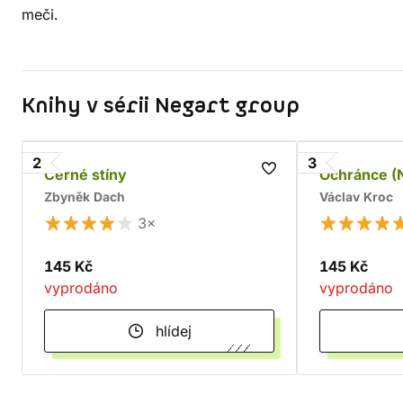
meči.
Knihy v sérii Negart group
2
3
Černé stíny
Ochránce (
Zbyněk Dach
Václav Kroc
3×
145 Kč
145 Kč
vyprodáno
vyprodáno
hlídej