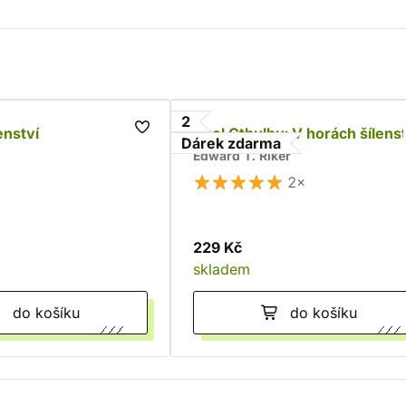
2
enství
Zvol Cthulhu: V horách šílenst
Dárek zdarma
Edward T. Riker
2×
229 Kč
skladem
do košíku
do košíku