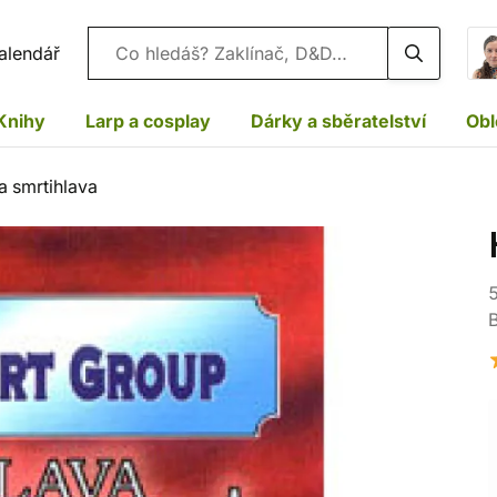
Vyhledávání
alendář
Knihy
Larp a cosplay
Dárky a sběratelství
Obl
a smrtihlava
5