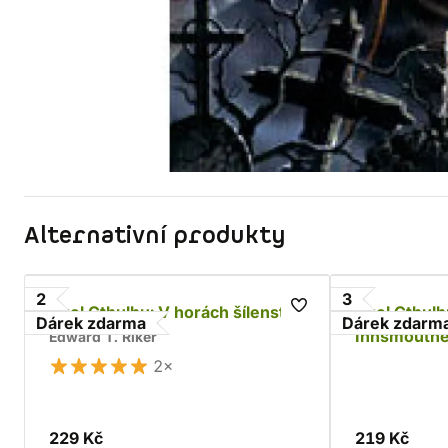
Alternativní produkty
2
3
Zvol Cthulhu: V horách šílenství
Zvol Cthulh
Dárek zdarma
Dárek zdarm
Innsmouth
Edward T. Riker
2×
229 Kč
219 Kč