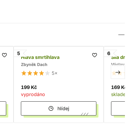
5
6
Hlava smrtihlava
Síla drui
Zbyněk Dach
Václav Kr
5×
199 Kč
169 Kč
vyprodáno
skladem
hlídej