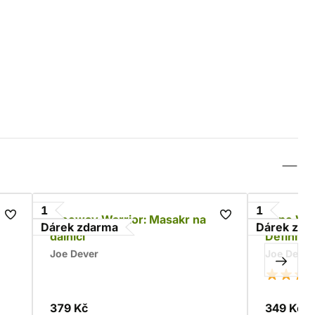
1
1
Freeway Warrior: Masakr na
Lone Wol
Dárek zdarma
Dárek zda
dálnici
Definitiv
Joe Dever
Joe Dever
379 Kč
349 Kč