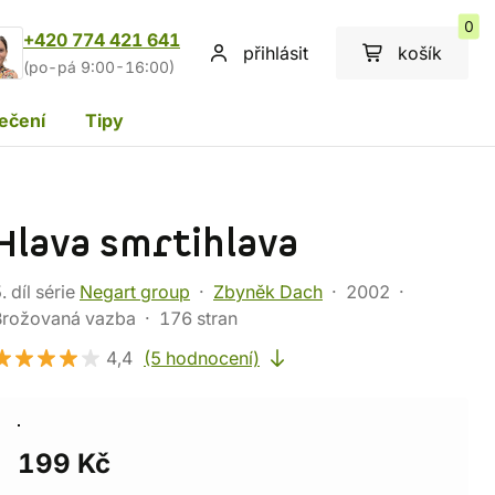
0
+420 774 421 641
přihlásit
košík
(po-pá 9:00-16:00)
ečení
Tipy
Hlava smrtihlava
. díl série
Negart group
Zbyněk Dach
2002
Brožovaná vazba
176 stran
4,4
(5 hodnocení)
199 Kč