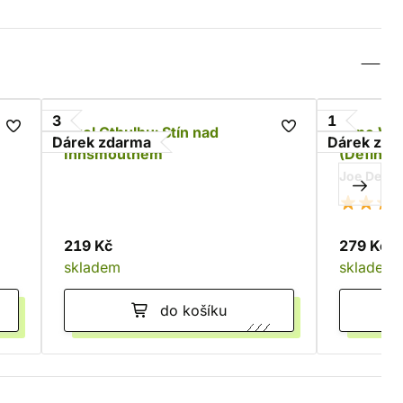
3
1
ví
Zvol Cthulhu: Stín nad
Lone Wol
Dárek zdarma
Dárek zda
Innsmouthem
(Definiti
Joe Dever
219 Kč
279 Kč
skladem
skladem
do košíku