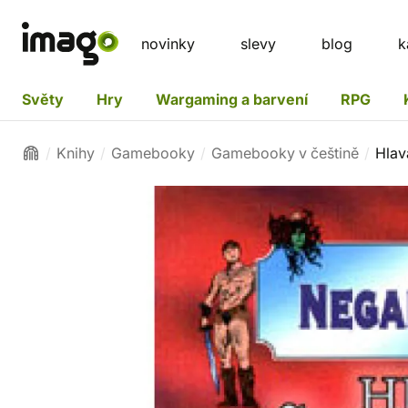
novinky
slevy
blog
k
Světy
Hry
Wargaming a barvení
RPG
Knihy
Gamebooky
Gamebooky v češtině
Hlav