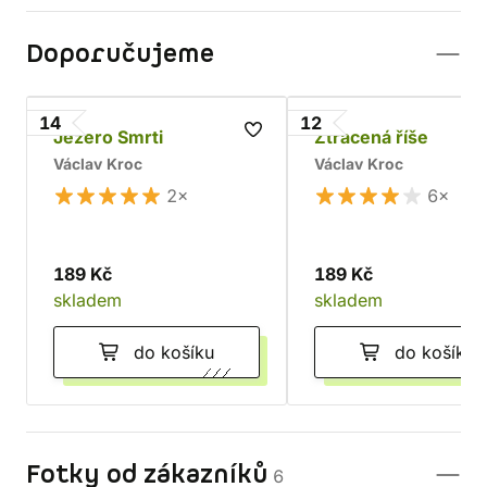
Doporučujeme
14
12
Jezero Smrti
Ztracená říše
Václav Kroc
Václav Kroc
2×
6×
189 Kč
189 Kč
skladem
skladem
do košíku
do košíku
Fotky od zákazníků
6