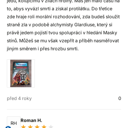
jedu, kolujícímu v žilách hrdiny. Máš jen málo času na
to, abys vyvázl smrti a získal protilátku. Do třetice
zde hraje roli morální rozhodování, zda budeš sloužit
straně zla v podobě alchymisty Glardiuse, který si
právě jedem pojistí tvou spolupráci v hledání Masky
stínů. Můžeš se mu však vzepřít a příběh nasměřovat
jiným směrem i přes hrozbu smrti.
před 4 roky
0
Roman H.
RH