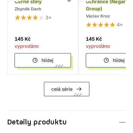
Černé stíny
Ochránce (Negart
Group)
Zbyněk Dach
Václav Kroc
3×
4×
145 Kč
145 Kč
vyprodáno
vyprodáno
hlídej
hlídej
celá série
Detaily produktu