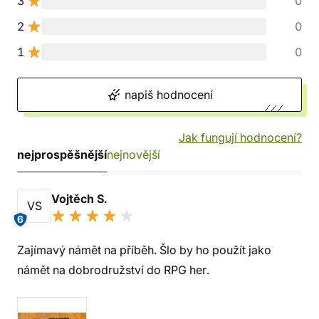
3
0
2
0
1
0
napiš hodnocení
Jak fungují hodnocení?
nejprospěšnější
nejnovější
Vojtěch S.
VS
6
Zajímavý námět na příběh. Šlo by ho použít jako
námět na dobrodružství do RPG her.