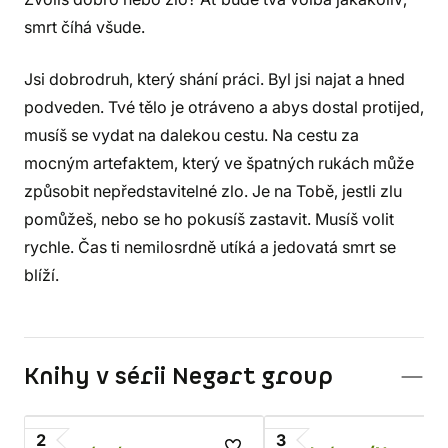
smrt číhá všude.
Jsi dobrodruh, který shání práci. Byl jsi najat a hned
podveden. Tvé tělo je otráveno a abys dostal protijed,
musíš se vydat na dalekou cestu. Na cestu za
mocným artefaktem, který ve špatných rukách může
způsobit nepředstavitelné zlo. Je na Tobě, jestli zlu
pomůžeš, nebo se ho pokusíš zastavit. Musíš volit
rychle. Čas ti nemilosrdně utíká a jedovatá smrt se
blíží.
Knihy v sérii Negart group
2
3