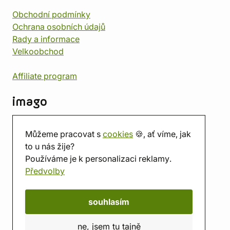
Obchodní podmínky
Ochrana osobních údajů
Rady a informace
Velkoobchod
Affiliate program
imago
Kontakt
Můžeme pracovat s
cookies
🍪, ať víme, jak
Prodejna
to u nás žije?
Herna
Používáme je k personalizaci reklamy.
O nás
Předvolby
Hodnocení obchodu
Dárkové poukazy
Kalendář
souhlasím
imago.blog
ne, jsem tu tajně