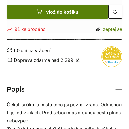
vlož do košíku
91 ks prodáno
zeptej se
60 dní na vrácení
Doprava zdarma nad 2 299 Kč
Popis
Čekal jsi úkol a místo toho jsi poznal zradu. Odměnou
ti je jed v žilách. Před sebou máš dlouhou cestu plnou
nebezpečí.
Zvolíš dobro nebo zlo? Ať bude tvá volba jakákoliv,