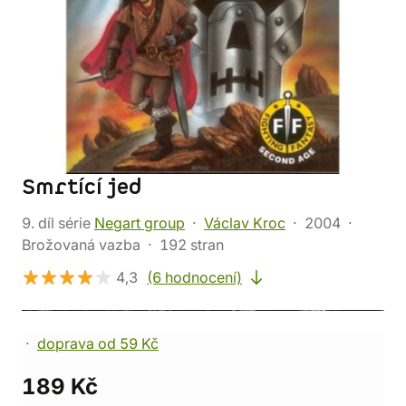
Smrtící jed
9. díl série
Negart group
Václav Kroc
2004
Brožovaná vazba
192 stran
4,3
(6 hodnocení)
doprava od 59 Kč
189 Kč