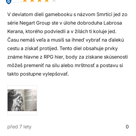
6
V deviatom dieli gamebooku s názvom Smrtíci jed zo
série Negart Group ste v úlohe dobroduha Labrosa
Kerana, ktorého podviedli a v žilách ti koluje jed.
Času nemáš veľa a musíš sa ihneď vybrať na ďalekú
cestu a získať protijed. Tento diel obsahuje prvky
známe hlavne z RPG hier, body za získane skúsenosti
môžeš premeniť na silu alebo mrštnosť a postavu si
takto postupne vylepšovať.
před 7 lety
0