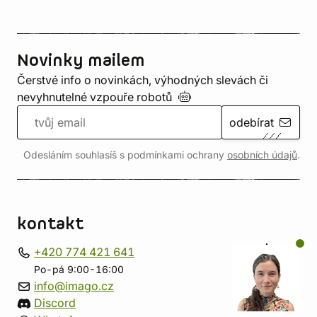
Novinky mailem
Čerstvé info o novinkách, výhodných slevách či
nevyhnutelné vzpouře
robotů
odebírat
Odesláním souhlasíš s podmínkami ochrany
osobních údajů
.
kontakt
+420 774 421 641
Po-pá 9:00-16:00
info@imago.cz
Discord