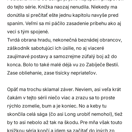
do tejto série. Knižka naozaj nenudila. Niekedy ma
donútila si prečítať ešte jednu kapitolu navyše pred
spaním. Veľmi sa mi páčilo zasadenie príbehu ako aj
veci s tým spojené.
Tvrdá obrana hradu, nekonečná beznádej obrancov,
záškodník sabotujúci ich úsilie, no aj viaceré
zaujímavé postavy a samozrejme zúfalý boj až do
konca. Bolo to také malé déjà vu zo Zabíječe Bestií.
Zase obliehanie, zase tisícky nepriateľov.
Opäť ma trochu sklamal záver. Neviem, asi veľa krát
čakám v tejto sérii niečo viac a zrazu sa to proste
rýchlo zomelie, bum a je koniec. No a keby tu
skončila celá sága (čo asi Long urobiť nemohol), tiež
by to asi nebolo až tak na škodu. Pre mňa však touto
knižkou séria končí a idem sa začítať do iných zo