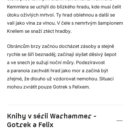
Kemmlera se uchýlí do blízkého hradu, kde musí čelit
útoku oživlých mrtvol. Ty hrad oblehnou a další se
valí jako vlna za vlnou. V čele s nemrtvým šampionem
Krellem se snaží ztéct hradby.
Obráncům brzy začnou docházet zásoby a stejně
rychle se šíří beznaděj; začínají slyšet děsivý šepot
a ve snech je sužují noční můry. Podezíravost
a paranoia zachvátí hrad jako mor a začíná být
zřejmé, že dlouho už vzdorovat nemohou. Situaci
mohou zvrátit pouze Gotrek s Felixem.
Knihy v sérii Warhammer -
Gotrek a Felix