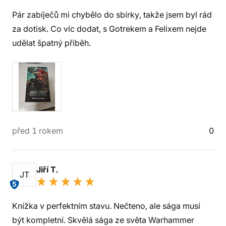
Pár zabíječů mi chybělo do sbírky, takže jsem byl rád
za dotisk. Co víc dodat, s Gotrekem a Felixem nejde
udělat špatný příběh.
před 1 rokem
0
Jiří T.
JT
5
Knížka v perfektním stavu. Nečteno, ale sága musí
být kompletní. Skvělá sága ze světa Warhammer