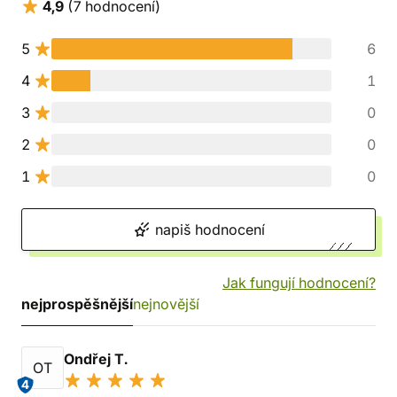
4,9
(7 hodnocení)
5
6
4
1
3
0
2
0
1
0
napiš hodnocení
Jak fungují hodnocení?
nejprospěšnější
nejnovější
Ondřej T.
OT
4