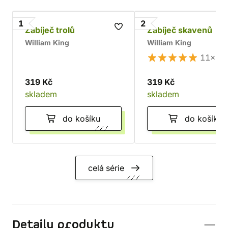
1
2
Zabíječ trolů
Zabíječ skavenů
William King
William King
11×
319 Kč
319 Kč
skladem
skladem
do košíku
do košíku
celá série
Detaily produktu