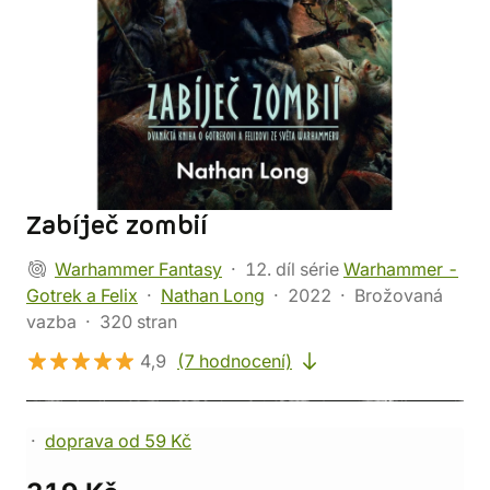
Zabíječ zombií
Warhammer Fantasy
12. díl série
Warhammer -
Gotrek a Felix
Nathan Long
2022
Brožovaná
vazba
320 stran
4,9
(7 hodnocení)
doprava od 59 Kč