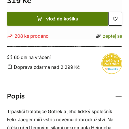
319 Kč
vlož do košíku
208 ks prodáno
zeptej se
60 dní na vrácení
Doprava zdarma nad 2 299 Kč
Popis
Trpasličí trolobijce Gotrek a jeho lidský společník
Felix Jaeger míří vstříc novému dobrodružství. Na
útěku před temnými silami nekromanta Heinricha