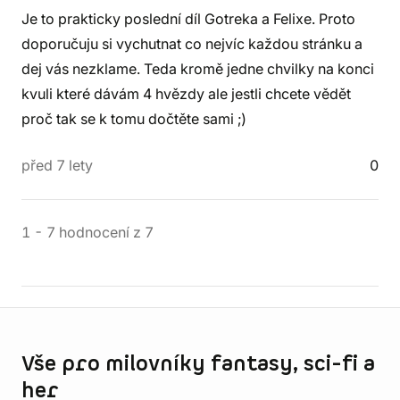
Je to prakticky poslední díl Gotreka a Felixe. Proto
doporučuju si vychutnat co nejvíc každou stránku a
dej vás nezklame. Teda kromě jedne chvilky na konci
kvuli které dávám 4 hvězdy ale jestli chcete vědět
proč tak se k tomu dočtěte sami ;)
před 7 lety
0
1
-
7
hodnocení
z
7
Informace o obchodu
Vše pro milovníky fantasy, sci-fi a
her