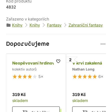
Kód produktu
4832
Zařazeno v kategoriích
Knihy
Knihy
Fantasy
Zahraniční fantasy
Doporučujeme
2
Neopěvovaní hrdinové
V krvi zakalená
kolektiv autorů
Nathan Long
5×
6×
319 Kč
319 Kč
skladem
skladem