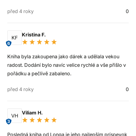
před 4 roky
0
Kristina F.
KF
6
Kniha byla zakoupena jako dárek a udělala vekou
radost. Dodání bylo navíc velice rychlé a vše přišlo v
pořádku a pečlivě zabaleno.
před 4 roky
0
Viliam H.
VH
3
Posledná kniha od Longa je jeho najlepším príspevok