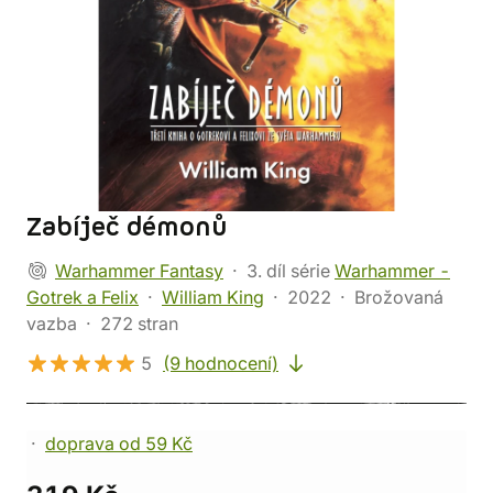
Zabíječ démonů
Warhammer Fantasy
3. díl série
Warhammer -
Gotrek a Felix
William King
2022
Brožovaná
vazba
272 stran
5
(9 hodnocení)
doprava od 59 Kč