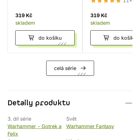
11×
319 Kč
319 Kč
skladem
skladem
do košíku
do košíku
celá série
Detaily produktu
3. díl série
Svět
Warhammer - Gotrek a
Warhammer Fantasy
Felix