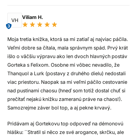
Viliam H.
VH
3
Moja tretia knižka, ktorá sa mi zatiaľ aj najviac páčila.
Veľmi dobre sa čítala, mala správnym spád. Prvý krát
išlo o väčšiu výpravu ako len dvoch hlavných postáv
Gorteka s Felixom. Osobne mi vôbec nevadilo, že
Thanquol a Lurk (postavy z druhého dielu) nedostali
viac priestoru. Naopak sa mi veľmi páčilo cestovanie
nad pustinami chaosu (hneď som totiž dostal chuť si
prečítať nejakú knižku zameranú práve na chaos!).
Samozrejme záver bol top, a aj pekne krvavý.
Pridávam aj Gortekovu top odpoveď na démonovú
hlášku: ´´Stratil si něco ze své arogance, skrčku, ale