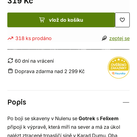
319 Kč
vlož do košíku
318 ks prodáno
zeptej se
60 dní na vrácení
Doprava zdarma nad 2 299 Kč
Popis
Po boji se skaveny v Nulenu se
Gotrek
s
Felixem
připojí k výpravě, která míří na sever a má za úkol
nalézt ztracené trpasličí síně v Karad Dumu. Oba