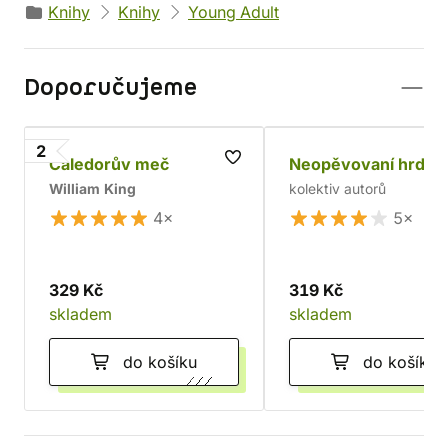
Knihy
Knihy
Young Adult
Doporučujeme
2
Caledorův meč
Neopěvovaní hrdin
William King
kolektiv autorů
4×
5×
329 Kč
319 Kč
skladem
skladem
do košíku
do košíku