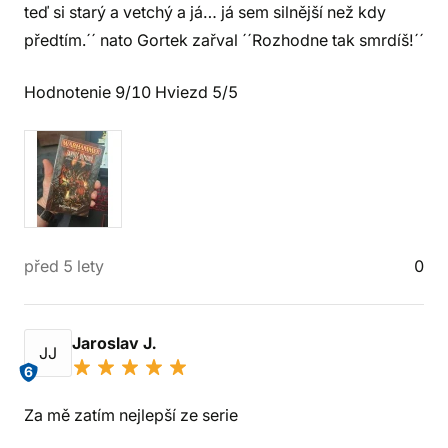
teď si starý a vetchý a já… já sem silnější než kdy
předtím.´´ nato Gortek zařval ´´Rozhodne tak smrdíš!´´
Hodnotenie 9/10 Hviezd 5/5
před 5 lety
0
Jaroslav J.
JJ
6
Za mě zatím nejlepší ze serie