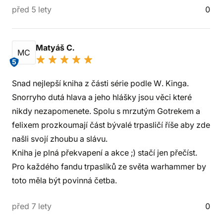
před 5 lety
0
Matyáš C.
MC
5
Snad nejlepší kniha z části série podle W. Kinga.
Snorryho dutá hlava a jeho hlášky jsou věci které
nikdy nezapomenete. Spolu s mrzutým Gotrekem a
felixem prozkoumají část bývalé trpasličí říše aby zde
našli svojí zhoubu a slávu.
Kniha je plná překvapení a akce ;) stačí jen přečíst.
Pro každého fandu trpaslíků ze světa warhammer by
toto měla být povinná četba.
před 7 lety
0