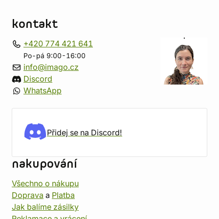
kontakt
+420 774 421 641
Po-pá 9:00-16:00
info@imago.cz
Discord
WhatsApp
Přidej se na Discord!
nakupování
Všechno o nákupu
Doprava
a
Platba
Jak balíme zásilky
Reklamace a vrácení