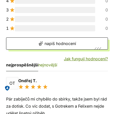
4
0
3
0
2
0
1
0
napiš hodnocení
Jak fungují hodnocení?
nejprospěšnější
nejnovější
Ondřej T.
OT
4
Pár zabíječů mi chybělo do sbírky, takže jsem byl rád
za dotisk. Co víc dodat, s Gotrekem a Felixem nejde
udělat špatný příběh.