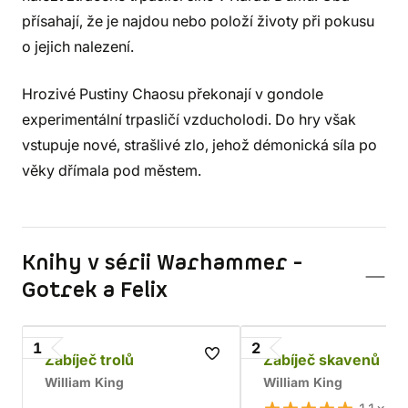
přísahají, že je najdou nebo položí životy při pokusu
o jejich nalezení.
Hrozivé Pustiny Chaosu překonají v gondole
experimentální trpasličí vzducholodi. Do hry však
vstupuje nové, strašlivé zlo, jehož démonická síla po
věky dřímala pod městem.
Knihy v sérii Warhammer -
Gotrek a Felix
1
2
Zabíječ trolů
Zabíječ skavenů
William King
William King