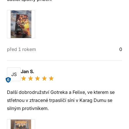
před 1 rokem
0
Jan S.
JS
6
Další dobrodružství Gotreka a Felixe, ve kterem se
střetnou v ztracené trpasličí síni v Karag Dumu se
silným protivníkem.