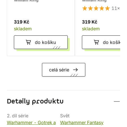
William King
William King
11×
319 Kč
319 Kč
skladem
skladem
do košíku
do košíku
celá série
Detaily produktu
2. díl série
Svět
Warhammer - Gotrek a
Warhammer Fantasy