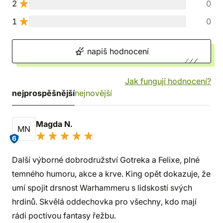
2
0
1
0
napiš hodnocení
Jak fungují hodnocení?
nejprospěšnější
nejnovější
Magda N.
MN
6
Další výborné dobrodružství Gotreka a Felixe, plné
temného humoru, akce a krve. King opět dokazuje, že
umí spojit drsnost Warhammeru s lidskostí svých
hrdinů. Skvělá oddechovka pro všechny, kdo mají
rádi poctivou fantasy řežbu.