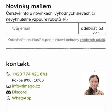
Novinky mailem
Čerstvé info o novinkách, výhodných slevách či
nevyhnutelné vzpouře
robotů
odebírat
Odesláním souhlasíš s podmínkami ochrany
osobních údajů
.
kontakt
+420 774 421 641
Po-pá 9:00-16:00
info@imago.cz
Discord
WhatsApp