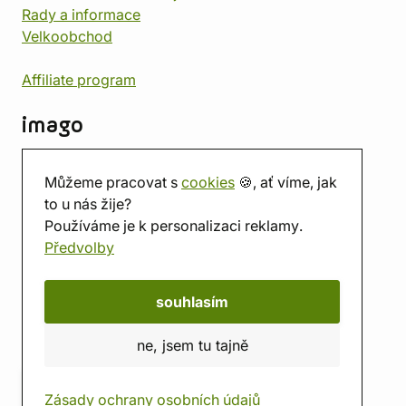
Rady a informace
Velkoobchod
Affiliate program
imago
Kontakt
Můžeme pracovat s
cookies
🍪, ať víme, jak
Prodejna
to u nás žije?
Herna
Používáme je k personalizaci reklamy.
O nás
Předvolby
Hodnocení obchodu
Dárkové poukazy
Kalendář
souhlasím
imago.blog
ne, jsem tu tajně
Zásady ochrany osobních údajů