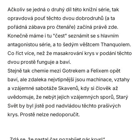
Ačkoliv se jedná o druhý díl této knižní série, tak
opravdová pouť těchto dvou dobrodruhů (a ta
pořádná zábava pro čtenáře) začíná právě zde.
Konečně máme i tu "čest" seznámit se s hlavním
antagonistou série, a to šedým věštcem Thanquolem.
Co říct více, než že masakrování krys v podání těchto
dvou prostě funguje a baví.
Stejně tak chemie mezi Gotrekem a Felixem opět
baví, ale zdaleka nejvtipnější jsou machinace, vztahy
a vzájemné sabotáže Skavenů, kdy si člověk až
uvědomuje, že nebýt jejich vzájemných sporů, Starý
Svět by byl jistě pod nadvládou těchto prašivých
krys. Prostě nelze nedoporučit.
„Zdá se, že nastal čas pozabíjet pár krys!“