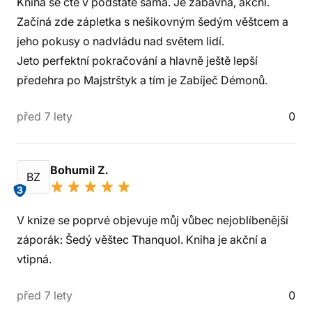
Kniha se čte v podstatě sama. Je zábavná, akční.
Začíná zde zápletka s nešikovným šedým věštcem a
jeho pokusy o nadvládu nad světem lidí.
Jeto perfektní pokračování a hlavně ještě lepší
předehra po Majstrštyk a tím je Zabíječ Démonů.
před 7 lety
0
Bohumil Z.
BZ
3
V knize se poprvé objevuje můj vůbec nejoblíbenější
záporák: Šedý věštec Thanquol. Kniha je akční a
vtipná.
před 7 lety
0