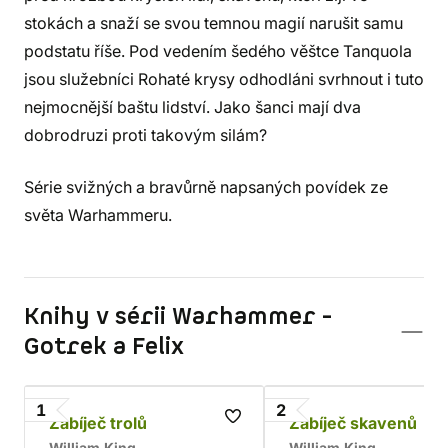
stokách a snaží se svou temnou magií narušit samu
podstatu říše. Pod vedením šedého věštce Tanquola
jsou služebníci Rohaté krysy odhodláni svrhnout i tuto
nejmocnější baštu lidství. Jako šanci mají dva
dobrodruzi proti takovým silám?
Série svižných a bravůrně napsaných povídek ze
světa Warhammeru.
Knihy v sérii Warhammer -
Gotrek a Felix
1
2
Zabíječ trolů
Zabíječ skavenů