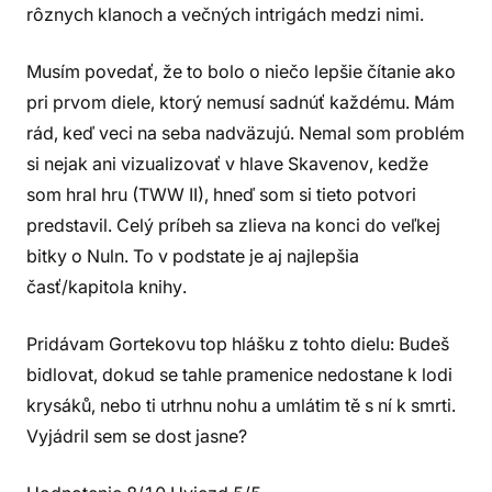
rôznych klanoch a večných intrigách medzi nimi.
Musím povedať, že to bolo o niečo lepšie čítanie ako
pri prvom diele, ktorý nemusí sadnúť každému. Mám
rád, keď veci na seba nadväzujú. Nemal som problém
si nejak ani vizualizovať v hlave Skavenov, kedže
som hral hru (TWW II), hneď som si tieto potvori
predstavil. Celý príbeh sa zlieva na konci do veľkej
bitky o Nuln. To v podstate je aj najlepšia
časť/kapitola knihy.
Pridávam Gortekovu top hlášku z tohto dielu: Budeš
bidlovat, dokud se tahle pramenice nedostane k lodi
krysáků, nebo ti utrhnu nohu a umlátim tě s ní k smrti.
Vyjádril sem se dost jasne?