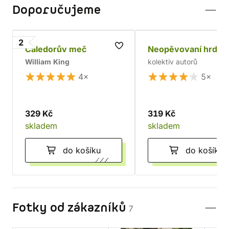
Doporučujeme
2
Caledorův meč
Neopěvovaní hrdin
William King
kolektiv autorů
4×
5×
329 Kč
319 Kč
skladem
skladem
do košíku
do košíku
Fotky od zákazníků
7