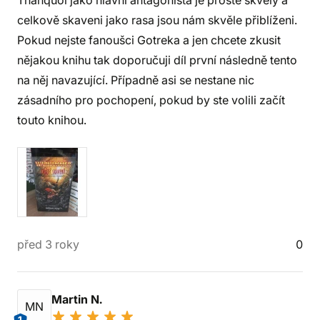
Thanquol jako hlavní antagonista je prostě skvělý a
celkově skaveni jako rasa jsou nám skvěle přiblíženi.
Pokud nejste fanoušci Gotreka a jen chcete zkusit
nějakou knihu tak doporučuji díl první následně tento
na něj navazující. Případně asi se nestane nic
zásadního pro pochopení, pokud by ste volili začít
touto knihou.
před 3 roky
0
Martin N.
MN