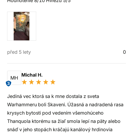
Hodnotenie 8/10 Hviezd 5/5
před 5 lety
0
Michal H.
MH
3
Jediná vec ktorá sa k mne dostala z sveta
Warhammeru boli Skaveni. Úžasná a nadradená rasa
krysych bytosti pod vedením všemohúceho
Thanquola ktorému sa žiaľ smola lepí na päty alebo
snáď v jeho stopách kráčajú kanálový hrdinovia