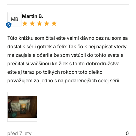
Martin B.
MB
6
Túto knižku som čítal ešte velmi dávno cez nu som sa
dostal k sérii gotrek a felix.Tak čo k nej napísat vtedy
ma zaujala a očarila že som vstúpil do tohto sveta a
prečital si väčšinou knižiek s tohto dobrodružstva
ešte aj teraz po tolkých rokoch toto dielko
považujem za jedno s najpodarenejších celej sérii.
před 7 lety
0