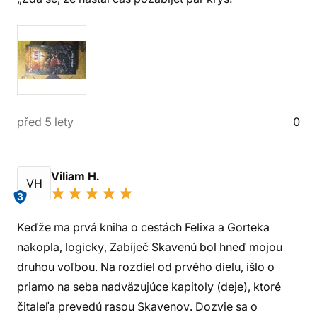
před 5 lety
0
Viliam H.
VH
3
Keďže ma prvá kniha o cestách Felixa a Gorteka
nakopla, logicky, Zabíječ Skavenú bol hneď mojou
druhou voľbou. Na rozdiel od prvého dielu, išlo o
priamo na seba nadväzujúce kapitoly (deje), ktoré
čitaleľa prevedú rasou Skavenov. Dozvie sa o