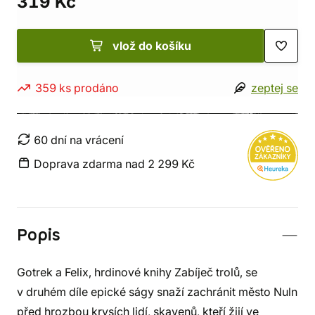
319 Kč
vlož do košíku
359 ks prodáno
zeptej se
60 dní na vrácení
Doprava zdarma nad 2 299 Kč
Popis
Gotrek a Felix, hrdinové knihy Zabíječ trolů, se
v druhém díle epické ságy snaží zachránit město Nuln
před hrozbou krysích lidí, skavenů, kteří žijí ve