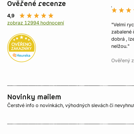
Ověřené recenze
4,9
zobraz 12994 hodnocení
"Velmi ry
zabalené č
dobrá , lz
nelžou."
Ověřený z
Novinky mailem
Čerstvé info o novinkách, výhodných slevách či nevyhn