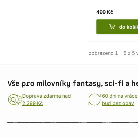
499 Kč
do koší
zobrazeno
1
-
5
z
5
v
Informace o obchodu
Vše pro milovníky fantasy, sci-fi a h
Doprava zdarma nad
60 dní na vráce
2 299 Kč
buď bez obav