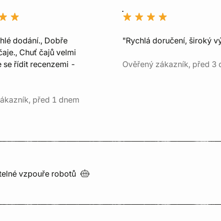
chlé dodání., Dobře
"Rychlá doručení, široký v
aje., Chuť čajů velmi
e se řídit recenzemi -
Ověřený zákazník, před 3 
ákazník, před 1 dnem
utelné vzpouře
robotů