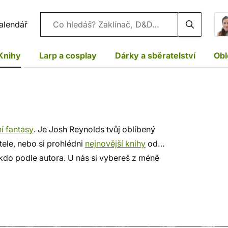
Vyhledávání
alendář
Knihy
Larp a cosplay
Dárky a sběratelství
Obl
í fantasy
. Je Josh Reynolds tvůj oblíbený
tele, nebo si prohlédni
nejnovější knihy
od
ěkdo podle autora. U nás si vybereš z méně
u, rychlé dodání a bezpečný nákup!