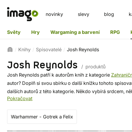
novinky
slevy
blog
k
Světy
Hry
Wargaming a barvení
RPG
Knihy
Spisovatelé
Josh Reynolds
Josh Reynolds
/ produktů
Josh Reynolds patří k autorům knih z kategorie
Zahraničn
autor? Doplň si svou sbírku o další knížku tohoto spisova
dalších autorů z této kategorie. Někdo vybírá srdcem, n
Pokračovat
známých i z těch proslulých. ✔️ Nabízíme levnou doprav
Warhammer - Gotrek a Felix