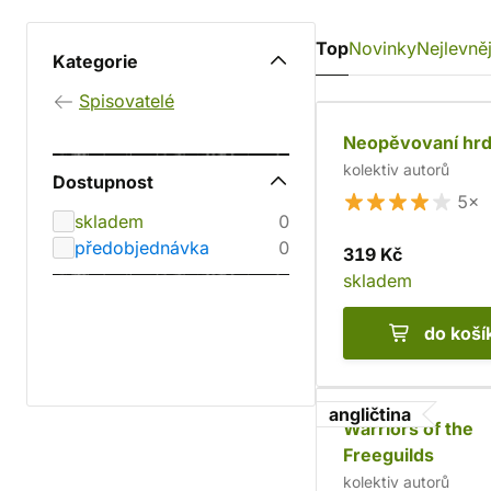
Top
Novinky
Nejlevněj
Kategorie
Spisovatelé
Neopěvovaní hrd
kolektiv autorů
Dostupnost
5×
skladem
0
předobjednávka
0
319 Kč
skladem
do koší
angličtina
Warriors of the
Freeguilds
kolektiv autorů