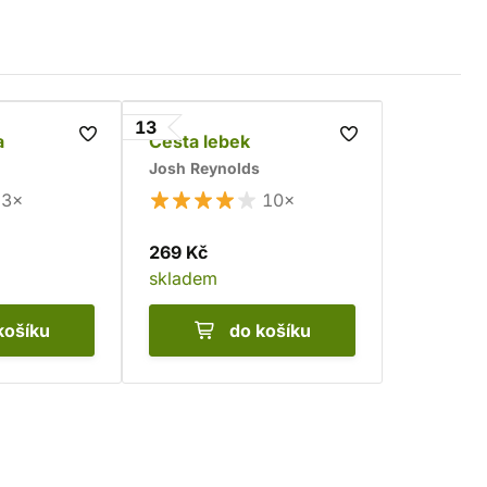
13
a
Cesta lebek
Josh Reynolds
3×
10×
269 Kč
skladem
košíku
do košíku