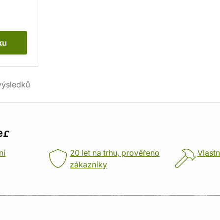
ku
ýsledků
er
ní
20 let na trhu, prověřeno
Vlastn
zákazníky