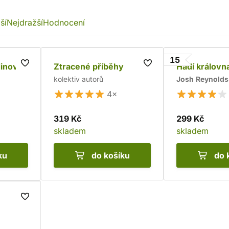
ší
Nejdražší
Hodnocení
15
inové
Ztracené příběhy
Hadí královn
kolektiv autorů
Josh Reynolds
4×
319 Kč
299 Kč
skladem
skladem
ku
do košíku
do 