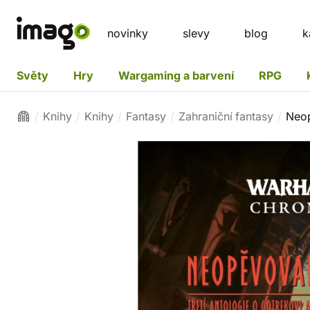
novinky
slevy
blog
k
Světy
Hry
Wargaming a barvení
RPG
Knihy
Knihy
Fantasy
Zahraniční fantasy
Neop