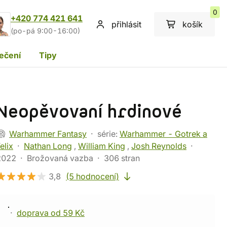
0
+420 774 421 641
přihlásit
košík
(po-pá 9:00-16:00)
ečení
Tipy
Neopěvovaní hrdinové
Warhammer Fantasy
série:
Warhammer - Gotrek a
elix
Nathan Long
,
William King
,
Josh Reynolds
2022
Brožovaná vazba
306 stran
3,8
(5 hodnocení)
doprava od 59 Kč