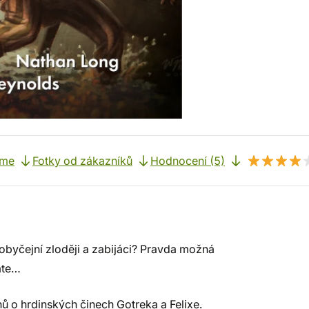
eme
Fotky od zákazníků
Hodnocení (5)
 obyčejní zloději a zabijáci? Pravda možná
áte…
 o hrdinských činech Gotreka a Felixe.