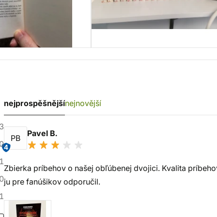
nejprospěšnější
nejnovější
3
Pavel B.
PB
0
4
1
Zbierka príbehov o našej obľúbenej dvojici. Kvalita príbeho
0
ju pre fanúšikov odporučil.
1