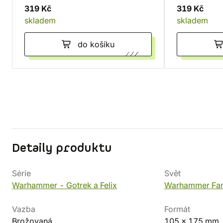
319 Kč
319 Kč
skladem
skladem
do košíku
Detaily produktu
Série
Svět
Warhammer - Gotrek a Felix
Warhammer Fan
Vazba
Formát
Brožovaná
105 x 175 mm