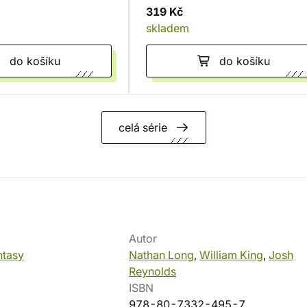
319 Kč
skladem
do košíku
do košíku
celá série
Autor
tasy
Nathan Long
,
William King
,
Josh
Reynolds
ISBN
978-80-7332-495-7