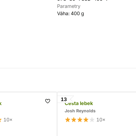
Parametry
Váha: 400 g
13
k
Cesta lebek
Josh Reynolds
10×
10×