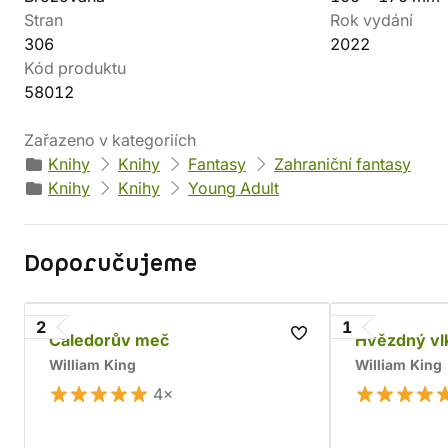
Stran
Rok vydání
306
2022
Kód produktu
58012
Zařazeno v kategoriích
Knihy
Knihy
Fantasy
Zahraniční fantasy
Knihy
Knihy
Young Adult
Doporučujeme
2
1
Caledorův meč
Hvězdný vl
William King
William King
4×