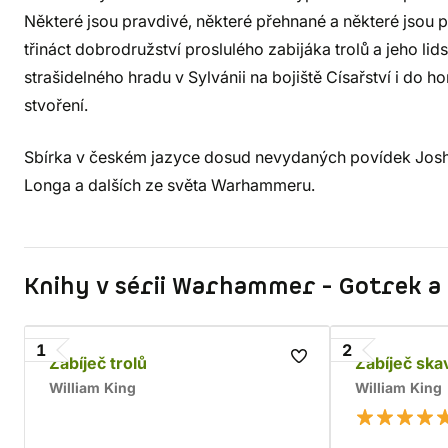
Některé jsou pravdivé, některé přehnané a některé jsou 
třináct dobrodružství proslulého zabijáka trolů a jeho li
strašidelného hradu v Sylvánii na bojiště Císařství i do h
stvoření.
Sbírka v českém jazyce dosud nevydaných povídek Josh
Longa a dalších ze světa Warhammeru.
Knihy v sérii Warhammer - Gotrek a 
1
2
Zabíječ trolů
Zabíječ sk
William King
William King