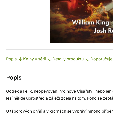
Popis
Knihy v sérii
Detaily produktu
Doporučuj
Popis
Gotrek a Felix: neopěvovaní hrdinové Císařství, nebo jen
leží někde uprostřed a záleží zcela na tom, koho se zept
U táborových ohňů a v krčmách se vypráví mnoho příběhů