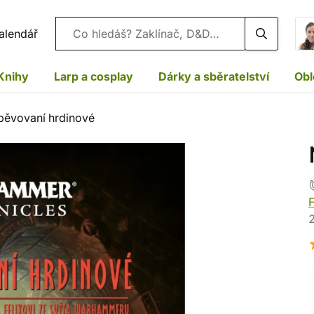
Vyhledávání
alendář
Knihy
Larp a cosplay
Dárky a sběratelství
Obl
ěvovaní hrdinové
F