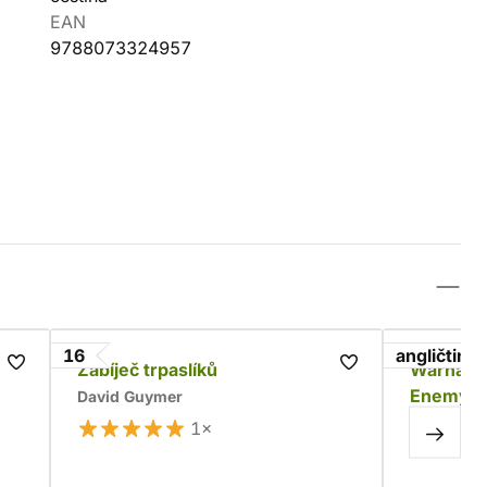
EAN
9788073324957
16
angličtina
Zabíječ trpaslíků
Warhamm
Enemy i
David Guymer
1×