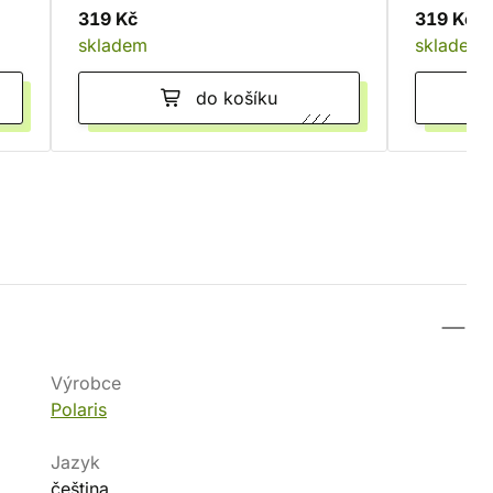
319 Kč
319 Kč
skladem
skladem
do košíku
Výrobce
Polaris
Jazyk
čeština