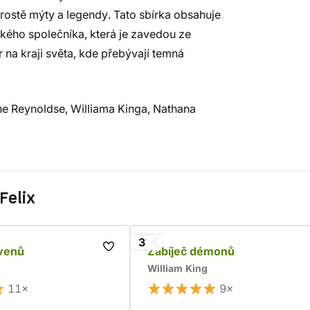
prostě mýty a legendy. Tato sbírka obsahuje
dského společníka, která je zavedou ze
or na kraji světa, kde přebývají temná
e Reynoldse, Williama Kinga, Nathana
Felix
3
avenů
Zabíječ démonů
William King
11×
9×