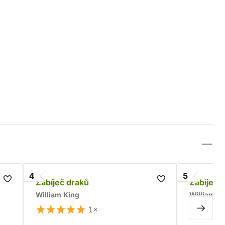
4
5
Zabíječ draků
Zabíječ b
William King
William K
1×