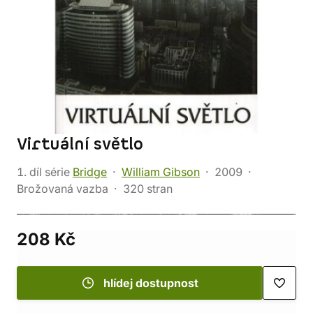
Virtuální světlo
1. díl série
Bridge
William Gibson
2009
Brožovaná vazba
320 stran
208 Kč
hlídej dostupnost