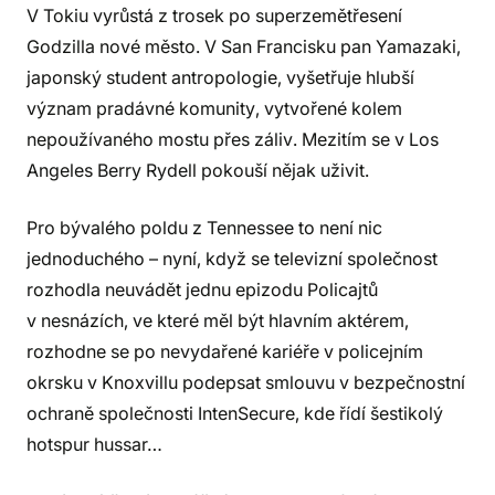
V Tokiu vyrůstá z trosek po superzemětřesení
Godzilla nové město. V San Francisku pan Yamazaki,
japonský student antropologie, vyšetřuje hlubší
význam pradávné komunity, vytvořené kolem
nepoužívaného mostu přes záliv. Mezitím se v Los
Angeles Berry Rydell pokouší nějak uživit.
Pro bývalého poldu z Tennessee to není nic
jednoduchého – nyní, když se televizní společnost
rozhodla neuvádět jednu epizodu Policajtů
v nesnázích, ve které měl být hlavním aktérem,
rozhodne se po nevydařené kariéře v policejním
okrsku v Knoxvillu podepsat smlouvu v bezpečnostní
ochraně společnosti IntenSecure, kde řídí šestikolý
hotspur hussar…