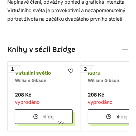
Napínavé čtení, odvážný pohled a grafická intenzita
Virtuálního světa je provokativní a nezapomenutelný
portrét života na začátku dvacátého prvního století.
Knihy v sérii Bridge
1
2
Virtuální světlo
Idoru
William Gibson
William Gibson
208 Kč
208 Kč
vyprodáno
vyprodáno
hlídej
hlídej