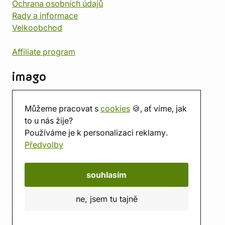
Ochrana osobních údajů
Rady a informace
Velkoobchod
Affiliate program
imago
Kontakt
Můžeme pracovat s
cookies
🍪, ať víme, jak
Prodejna
to u nás žije?
Herna
Používáme je k personalizaci reklamy.
O nás
Předvolby
Hodnocení obchodu
Dárkové poukazy
Kalendář
souhlasím
imago.blog
ne, jsem tu tajně