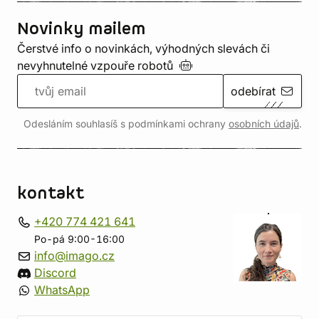
Novinky mailem
Čerstvé info o novinkách, výhodných slevách či
nevyhnutelné vzpouře
robotů
odebírat
Odesláním souhlasíš s podmínkami ochrany
osobních údajů
.
kontakt
+420 774 421 641
Po-pá 9:00-16:00
info@imago.cz
Discord
WhatsApp