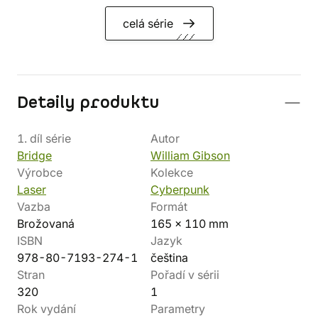
celá série
Detaily produktu
1. díl série
Autor
Bridge
William Gibson
Výrobce
Kolekce
Laser
Cyberpunk
Vazba
Formát
Brožovaná
165 x 110 mm
ISBN
Jazyk
978-80-7193-274-1
čeština
Stran
Pořadí v sérii
320
1
Rok vydání
Parametry