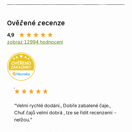
Ověřené recenze
4,9
zobraz 12994 hodnocení
"Velmi rychlé dodání., Dobře zabalené čaje.,
Chuť čajů velmi dobrá , lze se řídit recenzemi -
nelžou."