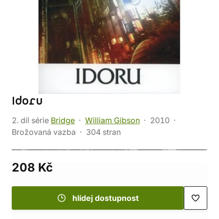
Idoru
2. díl série
Bridge
William Gibson
2010
Brožovaná vazba
304 stran
208 Kč
hlídej dostupnost