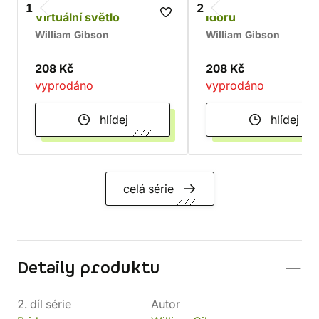
1
2
Virtuální světlo
Idoru
William Gibson
William Gibson
208 Kč
208 Kč
vyprodáno
vyprodáno
hlídej
hlídej
celá série
Detaily produktu
2. díl série
Autor