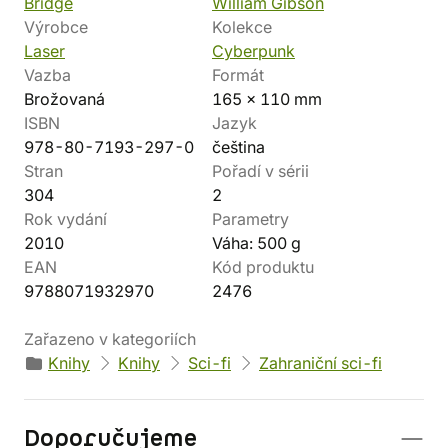
Bridge
William Gibson
Výrobce
Kolekce
Laser
Cyberpunk
Vazba
Formát
Brožovaná
165 x 110 mm
ISBN
Jazyk
978-80-7193-297-0
čeština
Stran
Pořadí v sérii
304
2
Rok vydání
Parametry
2010
Váha: 500 g
EAN
Kód produktu
9788071932970
2476
Zařazeno v kategoriích
Knihy
Knihy
Sci-fi
Zahraniční sci-fi
Doporučujeme