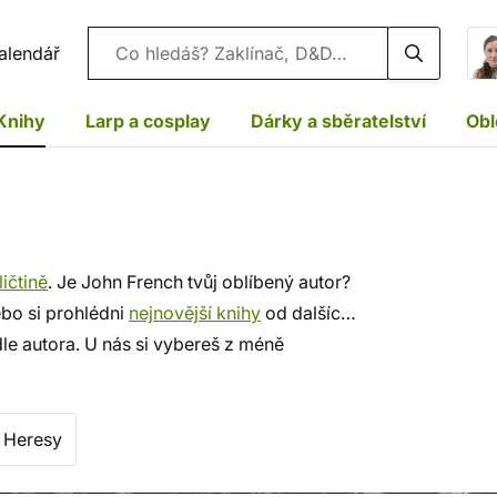
Vyhledávání
alendář
Knihy
Larp a cosplay
Dárky a sběratelství
Obl
ičtině
. Je John French tvůj oblíbený autor?
ebo si prohlédni
nejnovější knihy
od dalších
le autora. U nás si vybereš z méně
u, rychlé dodání a bezpečný nákup!
 Heresy