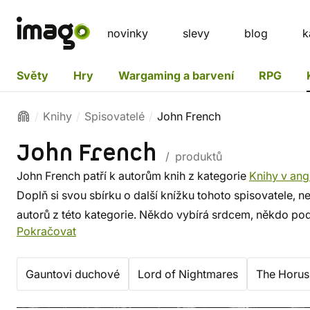
novinky
slevy
blog
k
Světy
Hry
Wargaming a barvení
RPG
Knihy
Spisovatelé
John French
John French
/ produktů
John French patří k autorům knih z kategorie
Knihy v angl
Doplň si svou sbírku o další knížku tohoto spisovatele, n
autorů z této kategorie. Někdo vybírá srdcem, někdo pod
Pokračovat
známých i z těch proslulých. ✔️ Nabízíme levnou doprav
Gauntovi duchové
Lord of Nightmares
The Horus