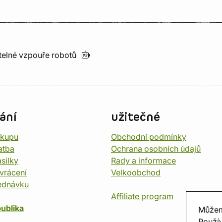
utelné vzpouře
robotů
ání
užitečné
ákupu
Obchodní podmínky
atba
Ochrana osobních údajů
silky
Rady a informace
vrácení
Velkoobchod
ednávku
Affiliate program
ublika
Můžem
Použív