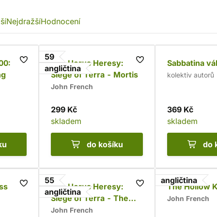
ší
Nejdražší
Hodnocení
59
00:
The Horus Heresy:
Sabbatina vá
angličtina
ng
Siege of Terra - Mortis
kolektiv autorů
John French
299 Kč
369 Kč
skladem
skladem
ku
do košíku
do 
55
angličtina
ss
The Horus Heresy:
The Hollow 
angličtina
Siege of Terra - The
John French
Solar War
John French