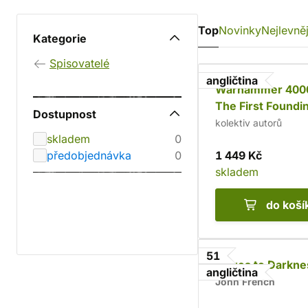
Top
Novinky
Nejlevněj
Kategorie
Spisovatelé
angličtina
Warhammer 400
The First Foundi
Dostupnost
kolektiv autorů
skladem
0
předobjednávka
0
1 449 Kč
skladem
do koší
51
Slaves to Darkne
angličtina
John French