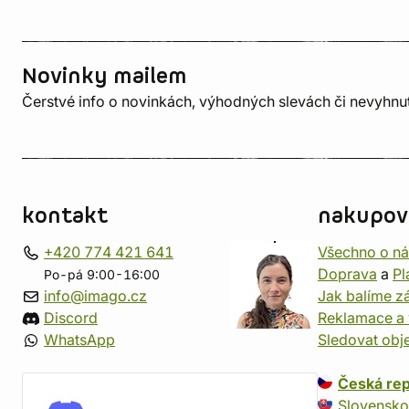
Novinky mailem
Čerstvé info o novinkách, výhodných slevách či nevyhn
kontakt
nakupov
+420 774 421 641
Všechno o n
Doprava
a
Pl
Po-pá 9:00-16:00
info@imago.cz
Jak balíme zá
Discord
Reklamace a 
WhatsApp
Sledovat obj
Česká rep
Slovensko