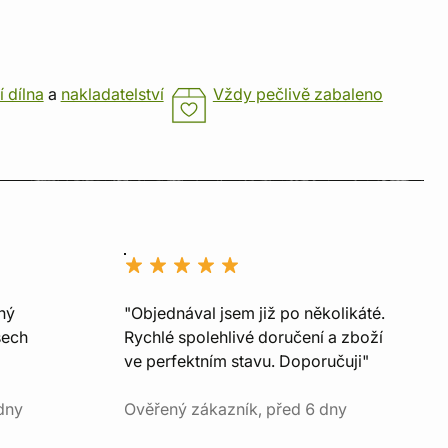
í dílna
a
nakladatelství
Vždy pečlivě zabaleno
ný
"Objednával jsem již po několikáté.
šech
Rychlé spolehlivé doručení a zboží
ve perfektním stavu. Doporučuji"
dny
Ověřený zákazník, před 6 dny