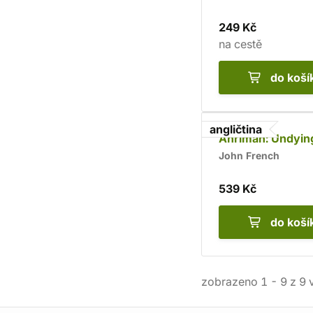
249 Kč
na cestě
do koší
angličtina
Ahriman: Undyin
John French
539 Kč
do koší
zobrazeno
1
-
9
z
9
v