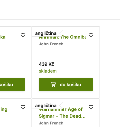
angličtina
lka
Ahriman: The Omnibus
John French
439 Kč
skladem
košíku
do košíku
angličtina
King
Warhammer Age of
Sigmar - The Dead
Kingdom
John French