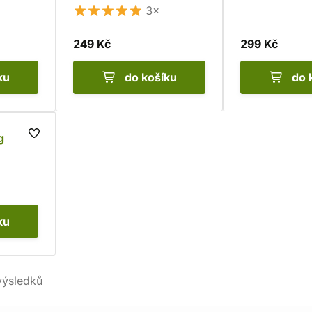
3×
249 Kč
299 Kč
ku
do košíku
do 
g
ku
ýsledků