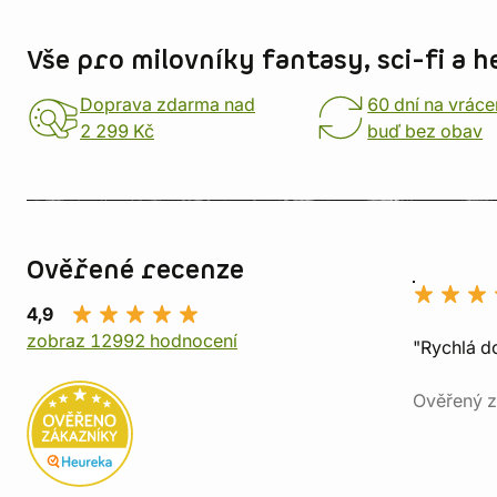
Informace o obchodu
Vše pro milovníky fantasy, sci-fi a h
Doprava zdarma nad
60 dní na vráce
2 299 Kč
buď bez obav
Ověřené recenze
4,9
zobraz 12992 hodnocení
"Rychlá do
Ověřený z