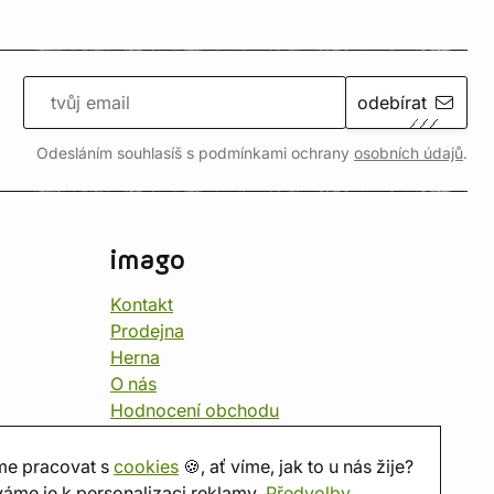
odebírat
Odesláním souhlasíš s podmínkami ochrany
osobních údajů
.
imago
Kontakt
Prodejna
Herna
O nás
Hodnocení obchodu
Dárkové poukazy
Kalendář
e pracovat s
cookies
🍪, ať víme, jak to u nás žije?
imago.blog
áme je k personalizaci reklamy.
Předvolby