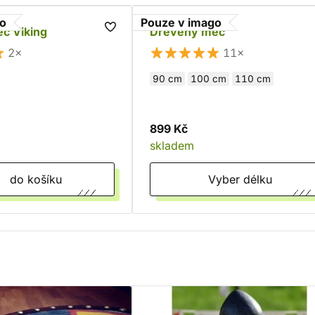
go
Pouze v imago
č Viking
Dřevěný meč
2×
11×
90 cm
100 cm
110 cm
899 Kč
skladem
do košíku
Vyber délku