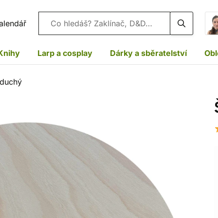
Vyhledávání
alendář
Knihy
Larp a cosplay
Dárky a sběratelství
Obl
oduchý