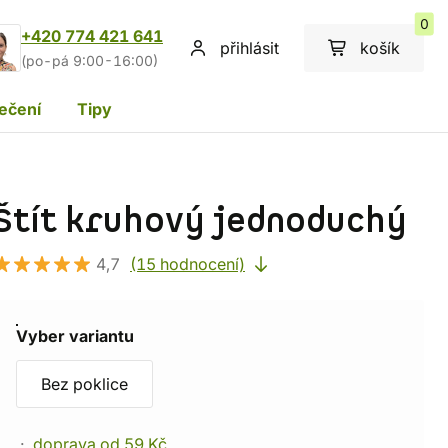
0
+420 774 421 641
přihlásit
košík
(po-pá 9:00-16:00)
ečení
Tipy
Štít kruhový jednoduchý
4,7
(15 hodnocení)
Vyber variantu
Bez poklice
doprava od 59 Kč