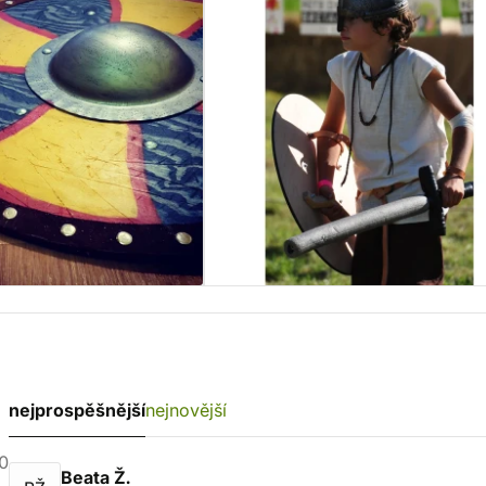
nejprospěšnější
nejnovější
0
Beata Ž.