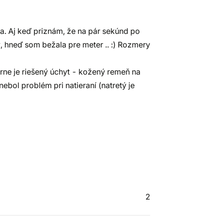
ka. Aj keď priznám, že na pár sekúnd po
ý, hneď som bežala pre meter .. :) Rozmery
ne je riešený úchyt - kožený remeň na
nebol problém pri natieraní (natretý je
2