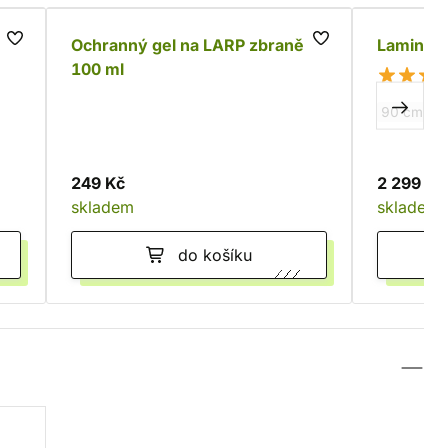
Ochranný gel na LARP zbraně,
Lamináto
100 ml
90 cm
1
249 Kč
2 299 Kč
skladem
skladem
do košíku