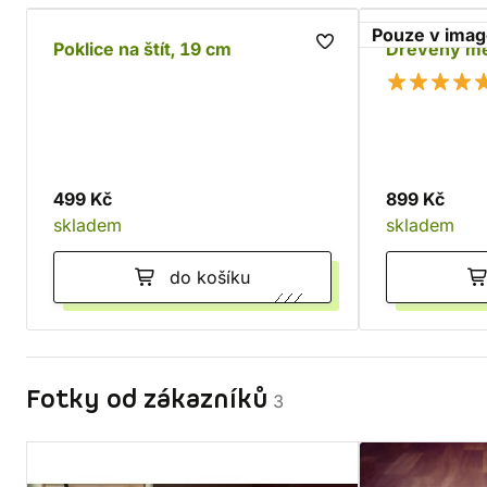
Pouze v ima
Poklice na štít, 19 cm
Dřevěný me
499 Kč
899 Kč
skladem
skladem
do košíku
Fotky od zákazníků
3