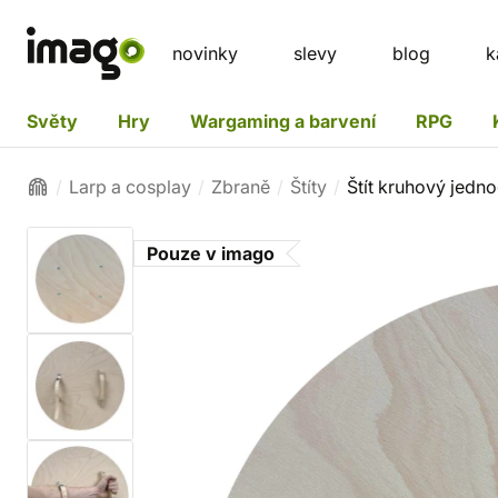
novinky
slevy
blog
k
Světy
Hry
Wargaming a barvení
RPG
Larp a cosplay
Zbraně
Štíty
Štít kruhový jedn
Pouze v imago