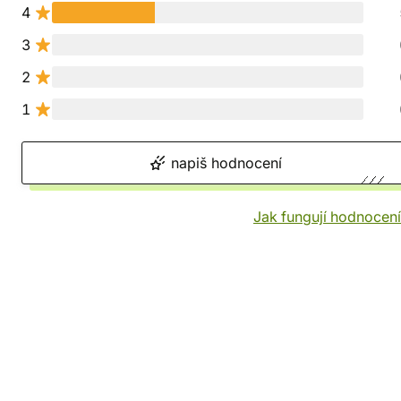
4
3
2
1
napiš hodnocení
Jak fungují hodnocen