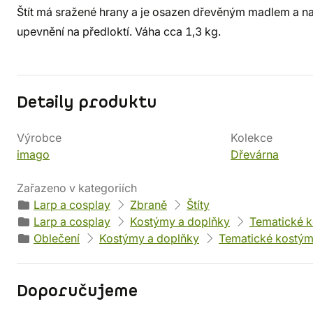
Štít má sražené hrany a je osazen dřevěným madlem a 
upevnění na předloktí. Váha cca 1,3 kg.
Detaily produktu
Výrobce
Kolekce
imago
Dřevárna
Zařazeno v kategoriích
Larp a cosplay
Zbraně
Štíty
Larp a cosplay
Kostýmy a doplňky
Tematické 
Oblečení
Kostýmy a doplňky
Tematické kostý
Doporučujeme