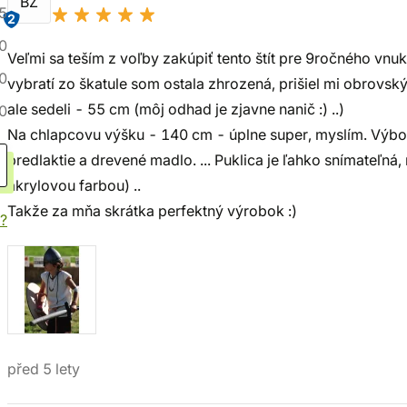
BŽ
5
2
0
Veľmi sa teším z voľby zakúpiť tento štít pre 9ročného vnu
0
vybratí zo škatule som ostala zhrozená, prišiel mi obrovsk
ale sedeli - 55 cm (môj odhad je zjavne nanič :) ..)
0
Na chlapcovu výšku - 140 cm - úplne super, myslím. Výbor
predlaktie a drevené madlo. ... Puklica je ľahko snímateľná, 
akrylovou farbou) ..
Takže za mňa skrátka perfektný výrobok :)
í?
před 5 lety