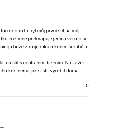
 tou dobou to byl můj první štít na můj
ořádku což mne překvapuje jediná věc co se
tréningu beze zbroje ruku o konce šroubů a
lat na štít s centrálnm držením. Na závěr
oho kdo nemá jak si štít vyrobit doma
0