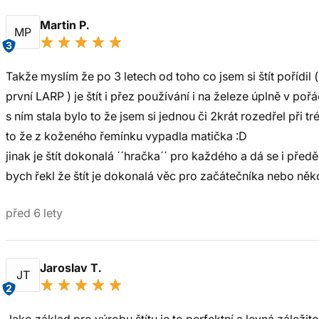
Martin P.
MP
3
Takže myslím že po 3 letech od toho co jsem si štít pořídil (
první LARP ) je štít i přez používání i na železe úplně v p
s ním stala bylo to že jsem si jednou či 2krát rozedřel při 
to že z koženého řemínku vypadla matička :D
jinak je štít dokonalá ´´hračka´´ pro každého a dá se i předě
bych řekl že štít je dokonalá věc pro začátečníka nebo něk
před 6 lety
Jaroslav T.
JT
2