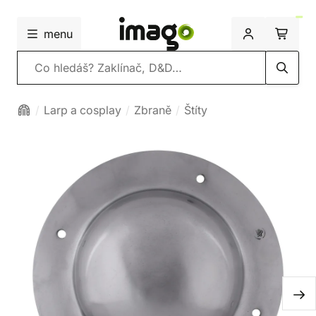
menu
Vyhledávání
Larp a cosplay
Zbraně
Štíty