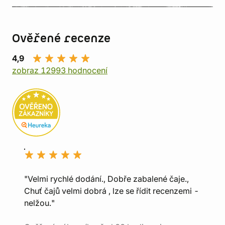
Ověřené recenze
4,9
zobraz 12993 hodnocení
"Velmi rychlé dodání., Dobře zabalené čaje.,
Chuť čajů velmi dobrá , lze se řídit recenzemi -
nelžou."