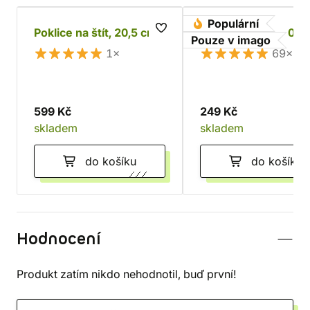
Populární
Poklice na štít, 20,5 cm
Odřezky kůže - 0,5 
Pouze v imago
1×
69×
599 Kč
249 Kč
skladem
skladem
do košíku
do košíku
Hodnocení
Produkt zatím nikdo nehodnotil, buď první!