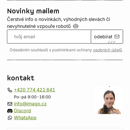
Novinky mailem
Čerstvé info o novinkách, výhodných slevách či
nevyhnutelné vzpouře
robotů
odebírat
Odesláním souhlasíš s podmínkami ochrany
osobních údajů
.
kontakt
+420 774 421 641
Po-pá 9:00-16:00
info@imago.cz
Discord
WhatsApp