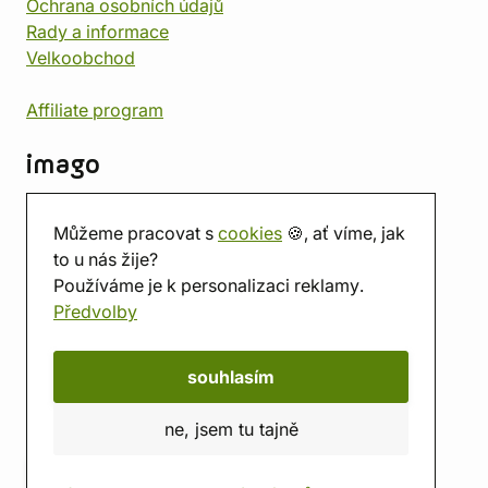
Ochrana osobních údajů
Rady a informace
Velkoobchod
Affiliate program
imago
Kontakt
Můžeme pracovat s
cookies
🍪, ať víme, jak
Prodejna
to u nás žije?
Herna
Používáme je k personalizaci reklamy.
O nás
Předvolby
Hodnocení obchodu
Dárkové poukazy
Kalendář
souhlasím
imago.blog
ne, jsem tu tajně