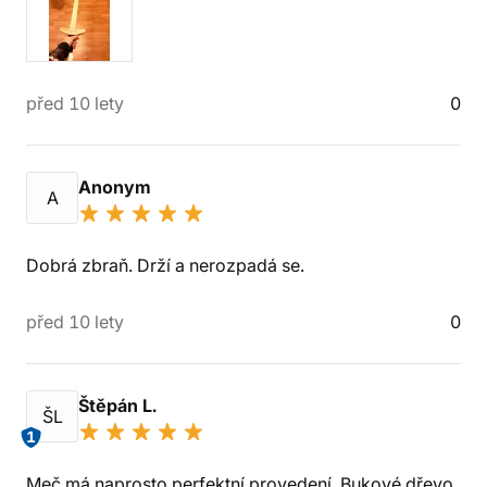
před 10 lety
0
Anonym
A
Dobrá zbraň. Drží a nerozpadá se.
před 10 lety
0
Štěpán L.
ŠL
1
Meč má naprosto perfektní provedení. Bukové dřevo