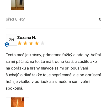
před 8 lety
0
Zuzana N.
ZN
2
Tento meč je krásny, primerane ťažký a odolný. Veľmi
sa mi páči až na to, že má trochu kratšiu záštitu ako
na obrázku a hrany hlavice sa mi pri používaní
šúchajú o dlaň takže to je nepríjemné, ale po obrúsení
hrán je všetko v poriadku a s mečom som veľmi
spokojná.