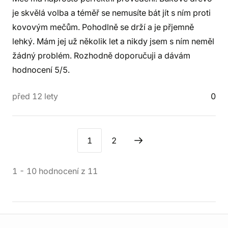
je skvělá volba a téměř se nemusíte bát jít s ním proti
kovovým mečům. Pohodlně se drží a je přjemně
lehký. Mám jej už několik let a nikdy jsem s ním neměl
žádný problém. Rozhodně doporučuji a dávám
hodnocení 5/5.
před 12 lety
0
1
2
1
-
10
hodnocení
z
11
Informace o obchodu