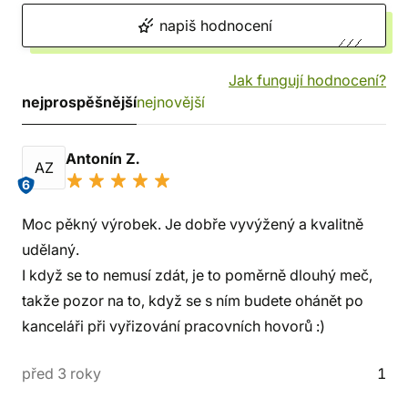
napiš hodnocení
Jak fungují hodnocení?
nejprospěšnější
nejnovější
Antonín Z.
AZ
6
Moc pěkný výrobek. Je dobře vyvýžený a kvalitně
udělaný.
I když se to nemusí zdát, je to poměrně dlouhý meč,
takže pozor na to, když se s ním budete ohánět po
kanceláři při vyřizování pracovních hovorů :)
před 3 roky
1