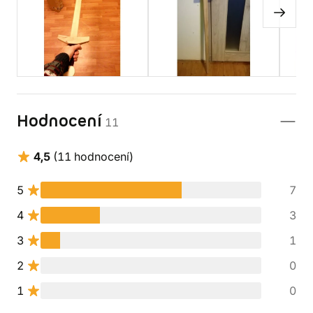
Hodnocení
11
4,5
(11 hodnocení)
5
7
4
3
3
1
2
0
1
0