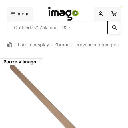
menu
Vyhledávání
Larp a cosplay
Zbraně
Dřevěné a tréningové zb
Pouze v imago