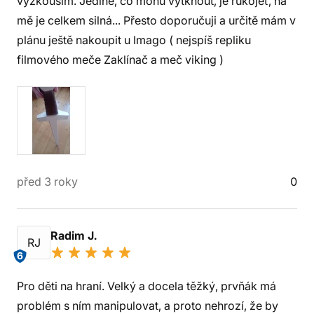
vyzkouším. Jediné, co mohu vytknout, je rukojeť, na
mě je celkem silná... Přesto doporučuji a určitě mám v
plánu ještě nakoupit u Imago ( nejspíš repliku
filmového meče Zaklínač a meč viking )
před 3 roky
0
Radim J.
RJ
6
Pro děti na hraní. Velký a docela těžký, prvňák má
problém s ním manipulovat, a proto nehrozí, že by