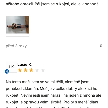
někoho ohrozil. Bál jsem se rukojeti, ale je v pohodě.
před 3 roky
0
Lucie K.
LK
4
Na tento meč jsem se velmi těšil, nicméně jsem
poněkud zklamán. Meč je v celku dobrý ale kazí ho
rukojeť. Nevím jesli jsem narazil na jeden z mnoha ale
rukojeť je opravdu velmi široká. Pro ty s menší dlaní