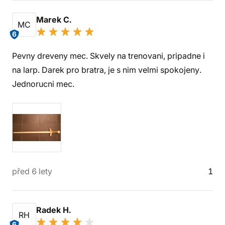
Marek C.
MC
6
Pevny dreveny mec. Skvely na trenovani, pripadne i
na larp. Darek pro bratra, je s nim velmi spokojeny.
Jednorucni mec.
před 6 lety
1
Radek H.
RH
6