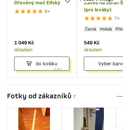
Dřevěný meč Elfský
Závěs na zbraň Šer
(pro leváky)
8×
7×
Černá
Hnědá
Přírodní
1 049 Kč
549 Kč
skladem
skladem
do košíku
Vyber barvu
Fotky od zákazníků
7