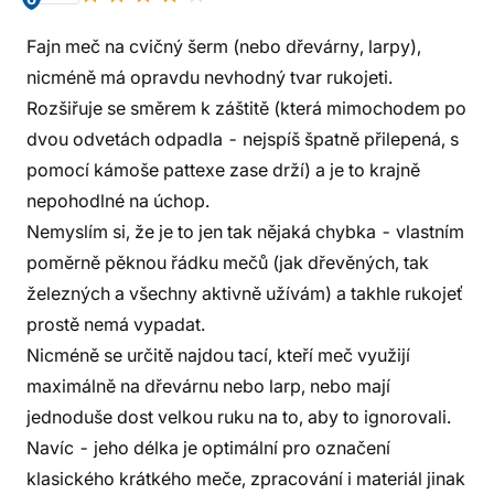
Fajn meč na cvičný šerm (nebo dřevárny, larpy),
nicméně má opravdu nevhodný tvar rukojeti.
Rozšiřuje se směrem k záštitě (která mimochodem po
dvou odvetách odpadla - nejspíš špatně přilepená, s
pomocí kámoše pattexe zase drží) a je to krajně
nepohodlné na úchop.
Nemyslím si, že je to jen tak nějaká chybka - vlastním
poměrně pěknou řádku mečů (jak dřevěných, tak
železných a všechny aktivně užívám) a takhle rukojeť
prostě nemá vypadat.
Nicméně se určitě najdou tací, kteří meč využijí
maximálně na dřevárnu nebo larp, nebo mají
jednoduše dost velkou ruku na to, aby to ignorovali.
Navíc - jeho délka je optimální pro označení
klasického krátkého meče, zpracování i materiál jinak