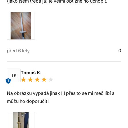
(jako jsem třeba já) je velmi obtížné ho uchopit.
před 6 lety
0
Tomáš K.
TK
1
Na obrázku vypadá jinak ! I přes to se mi meč líbí a
můžu ho doporučit !