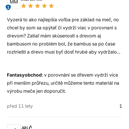
MM
1
Vyzerá to ako najlepšia voľba pre základ na meč, no
chcel by som sa opýtať či vydrží viac v porovnaní s
drevom? Zatiaľ mám skúsenosti s drevom aj
bambusom no problém bol, že bambus sa po čase
roztriešti a drevo musí byť dosť hrubé aby vydržalo...
Fantasyobchod
: v porovnání se dřevem vydrží více
při menším průřezu, určitě můžeme tento materiál na
výrobu meče jen doporučit.
před 11 lety
1
Jiří Č.