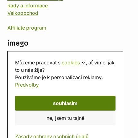
Rady a informace
Velkoobchod
Affiliate program
imago
Kontakt
Můžeme pracovat s
cookies
🍪, ať víme, jak
Prodejna
to u nás žije?
Herna
Používáme je k personalizaci reklamy.
O nás
Předvolby
Hodnocení obchodu
Dárkové poukazy
Kalendář
souhlasím
imago.blog
ne, jsem tu tajně
Zásady ochrany osobních údajů