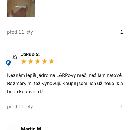
před 11 lety
1
Jakub S.
JS
5
Neznám lepší jádro na LARPový meč, než laminátové.
Rozměry mi též vyhovují. Koupil jsem jich už několik a
budu kupovat dál.
před 11 lety
1
Martin M.