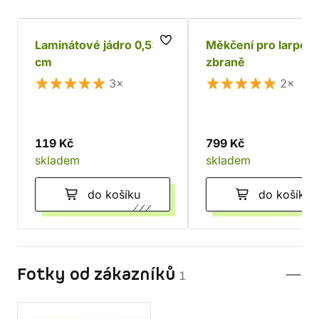
Laminátové jádro 0,5x3
Měkčení pro larpov
cm
zbraně
3×
2×
119 Kč
799 Kč
skladem
skladem
do košíku
do košíku
Fotky od zákazníků
1