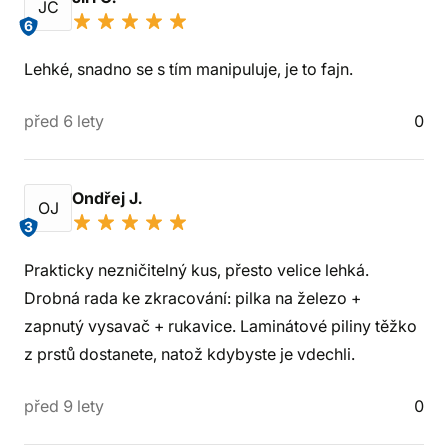
JČ
6
Lehké, snadno se s tím manipuluje, je to fajn.
před 6 lety
0
Ondřej J.
OJ
3
Prakticky nezničitelný kus, přesto velice lehká.
Drobná rada ke zkracování: pilka na železo +
zapnutý vysavač + rukavice. Laminátové piliny těžko
z prstů dostanete, natož kdybyste je vdechli.
před 9 lety
0