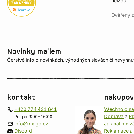
nelžou."
Ověřený z
Novinky mailem
Čerstvé info o novinkách, výhodných slevách či nevyhn
kontakt
nakupov
+420 774 421 641
Všechno o n
Doprava
a
Pl
Po-pá 9:00-16:00
info@imago.cz
Jak balíme zá
Discord
Reklamace a 