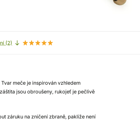
í (2)
 Tvar meče je inspirován vzhledem
záštita jsou obroušeny, rukojeť je pečlivě
t záruku na zničení zbraně, pakliže není