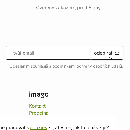
Ověřený zákazník, před 5 dny
odebírat
Odesláním souhlasíš s podmínkami ochrany
osobních údajů
.
imago
Kontakt
Prodejna
Herna
O nás
e pracovat s
cookies
🍪, ať víme, jak to u nás žije?