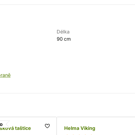
Délka
90 cm
braně
go
sková taštice
Helma Viking