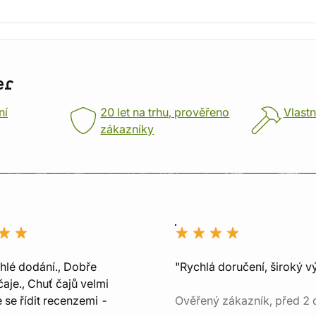
er
ní
20 let na trhu, prověřeno
Vlastn
zákazníky
chlé dodání., Dobře
"Rychlá doručení, široký v
aje., Chuť čajů velmi
e se řídit recenzemi -
Ověřený zákazník, před 2 