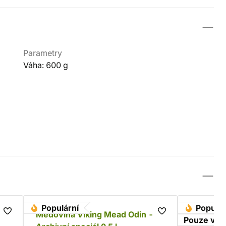
Parametry
Váha: 600 g
Populární
Populár
Medovina Viking Mead Odin -
Opasek g
Pouze v i