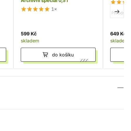
Archivní speciál 0,5 l
1×
Přírodní
599 Kč
649 Kč
skladem
skladem
do košíku