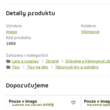
Detaily produktu
Výrobce
Kolekce
imago
Vikingové
Kód produktu
1969
Zařazeno v kategoriích
Larp a cosplay
Zbraně
Dřevěné a tréningové z
Tipy
Tipy na léto
Táborové hry a odměny
Doporučujeme
Pouze v imago
Pouze v ima
Závěs na zbraň svislý
Kožená opa