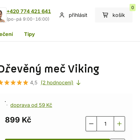
0
+420 774 421 641
přihlásit
košík
(po-pá 9:00-16:00)
ečení
Tipy
Dřevěný meč Viking
4,5
(2 hodnocení)
doprava od 59 Kč
899 Kč