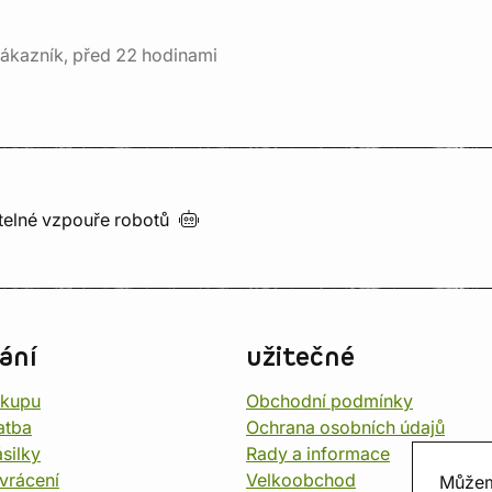
ákazník, před 22 hodinami
utelné vzpouře
robotů
ání
užitečné
ákupu
Obchodní podmínky
atba
Ochrana osobních údajů
silky
Rady a informace
vrácení
Velkoobchod
Můžem