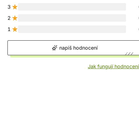
3
2
1
napiš hodnocení
Jak fungují hodnocen