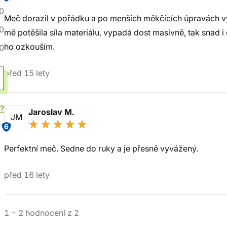
0
Meč dorazil v pořádku a po menších měkčících úpravách v
0
mě potěšila síla materiálu, vypadá dost masivně, tak snad i
ho ozkouším.
0
před 15 lety
í?
Jaroslav M.
JM
6
Perfektní meč. Sedne do ruky a je přesně vyvážený.
před 16 lety
1
-
2
hodnocení
z
2