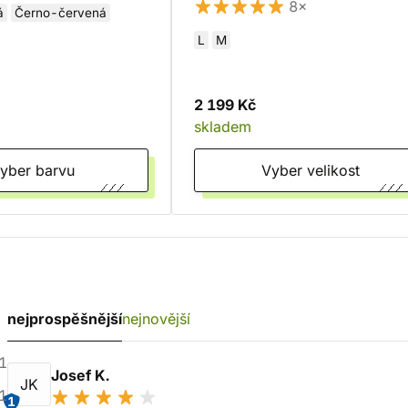
8×
á
Černo-červená
L
M
2 199 Kč
skladem
Vyber barvu
Vyber velikost
nejprospěšnější
nejnovější
1
Josef K.
JK
1
1