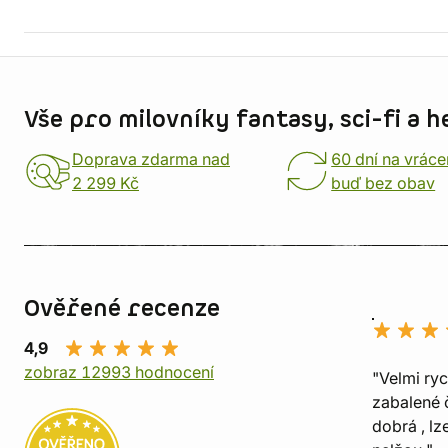
Informace o obchodu
Vše pro milovníky fantasy, sci-fi a h
Doprava zdarma nad
60 dní na vráce
2 299 Kč
buď bez obav
Ověřené recenze
4,9
zobraz 12993 hodnocení
"Velmi ry
zabalené č
dobrá , lz