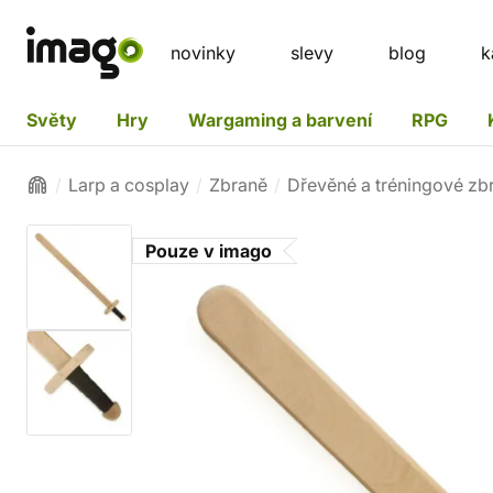
novinky
slevy
blog
k
Světy
Hry
Wargaming a barvení
RPG
Larp a cosplay
Zbraně
Dřevěné a tréningové zb
Pouze v imago