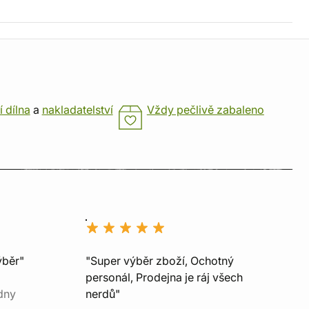
í dílna
a
nakladatelství
Vždy pečlivě zabaleno
ýběr"
"Super výběr zboží, Ochotný
personál, Prodejna je ráj všech
dny
nerdů"