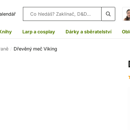
Vyhledávání
alendář
Knihy
Larp a cosplay
Dárky a sběratelství
Obl
raně
Dřevěný meč Viking