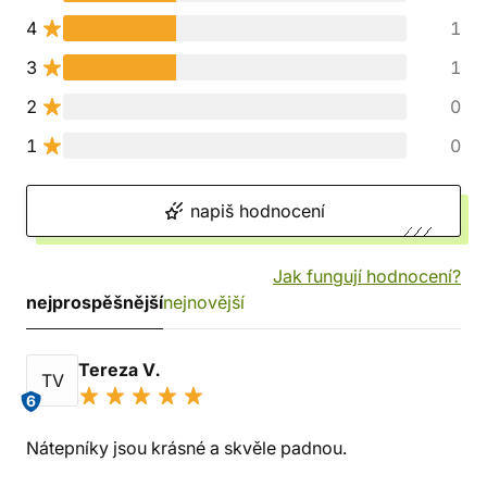
4
1
3
1
2
0
1
0
napiš hodnocení
Jak fungují hodnocení?
nejprospěšnější
nejnovější
Tereza V.
TV
6
Nátepníky jsou krásné a skvěle padnou.