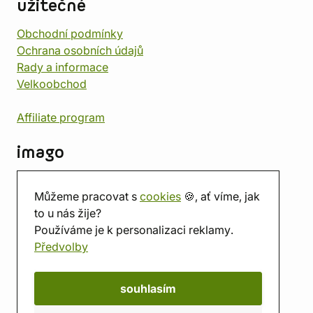
užitečné
Obchodní podmínky
Ochrana osobních údajů
Rady a informace
Velkoobchod
Affiliate program
imago
Kontakt
Můžeme pracovat s
cookies
🍪, ať víme, jak
Prodejna
to u nás žije?
Herna
Používáme je k personalizaci reklamy.
O nás
Předvolby
Hodnocení obchodu
Dárkové poukazy
Kalendář
souhlasím
imago.blog