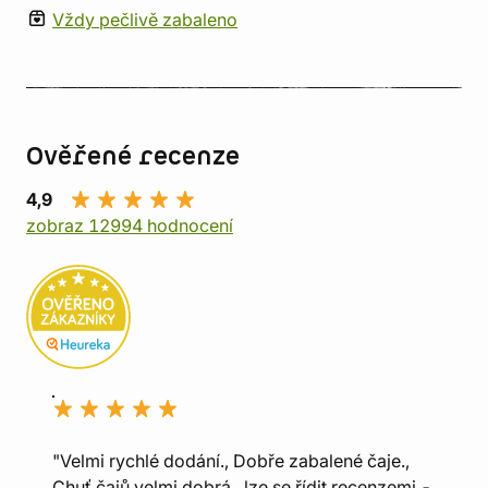
Vždy pečlivě zabaleno
Ověřené recenze
4,9
zobraz 12994 hodnocení
"Velmi rychlé dodání., Dobře zabalené čaje.,
Chuť čajů velmi dobrá , lze se řídit recenzemi -