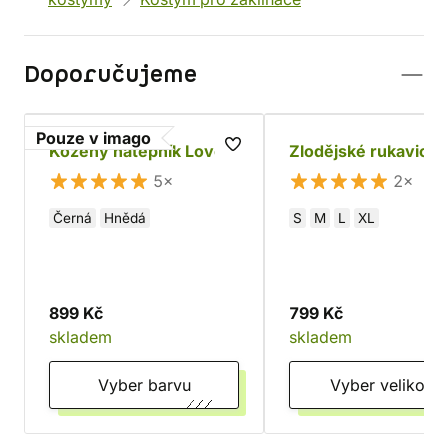
Doporučujeme
Pouze v imago
Kožený nátepník Lovec
Zlodějské rukavice
5×
2×
Černá
Hnědá
S
M
L
XL
899 Kč
799 Kč
skladem
skladem
Vyber barvu
Vyber velikost