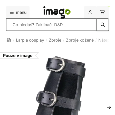
menu
Vyhledávání
Larp a cosplay
Zbroje
Zbroje kožené
Nátepní
Pouze v imago