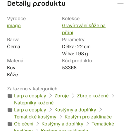
Detaily produktu
Výrobce
Kolekce
imago
Gravírování kůže na
přání
Barva
Parametry
Černá
Délka: 22 cm
Váha: 198 g
Materiál
Kód produktu
Kov
53368
Kůže
Zařazeno v kategoriích
Larp a cosplay
Zbroje
Zbroje kožené
Nátepníky kožené
Larp a cosplay
Kostýmy a doplňky
Tematické kostýmy
Kostým pro zaklínače
Oblečení
Kostýmy a doplňky
Tematické
kostýmy
Kostým pro zaklínače