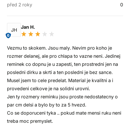
před 2 roky
0
Jan H.
JH
6
Vezmu to skokem. Jsou maly. Nevim pro koho je
rozmer delanej, ale pro chlapa to vazne neni. Jedinej
reminek co dopnu je u zapesti, ten prostredni jen na
posledni dirku a skrti a ten posledni je bez sance.
Musel jsem to cele predelat. Material je kvalitni a i
provedeni celkove je na solidni urovni.
Jen ty rozmery reminku jsou proste nedostatecny o
par cm delsi a bylo by to za 5 hvezd.
Co se doporuceni tyka .. pokud mate mensi ruku neni
treba moc premyslet.