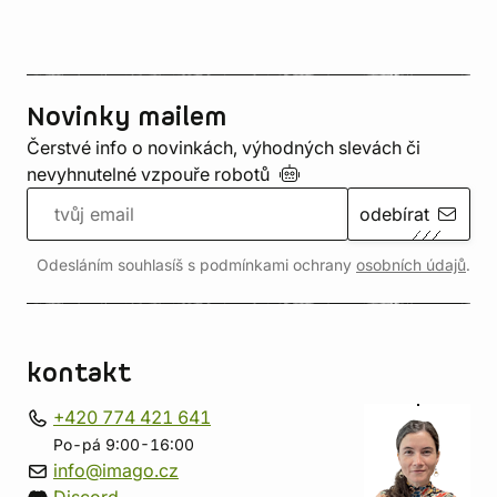
Novinky mailem
Čerstvé info o novinkách, výhodných slevách či
nevyhnutelné vzpouře
robotů
odebírat
Odesláním souhlasíš s podmínkami ochrany
osobních údajů
.
kontakt
+420 774 421 641
Po-pá 9:00-16:00
info@imago.cz