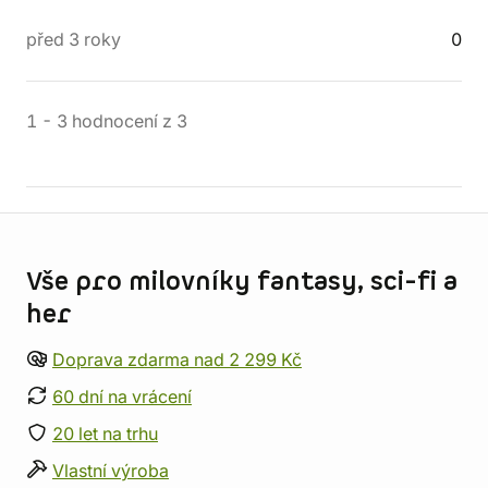
před 3 roky
0
1
-
3
hodnocení
z
3
Informace o obchodu
Vše pro milovníky fantasy, sci-fi a
her
Doprava zdarma nad 2 299 Kč
60 dní na vrácení
20 let na trhu
Vlastní výroba