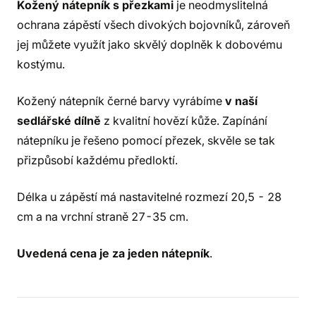
Kožený nátepník s přezkami
je neodmyslitelná
ochrana zápěstí všech divokých bojovníků, zároveň
jej můžete využít jako skvělý doplněk k dobovému
kostýmu.
Kožený nátepník černé barvy vyrábíme
v naší
sedlářské dílně
z kvalitní hovězí kůže. Zapínání
nátepníku je řešeno pomocí přezek, skvěle se tak
přizpůsobí každému předloktí.
Délka u zápěstí má nastavitelné rozmezí 20,5 - 28
cm a na vrchní straně 27-35 cm.
Uvedená cena je za jeden nátepník
.