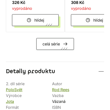
326 Kč
308 Kč
vyprodáno
vyprodáno
hlídej
hlídej
celá série
Detaily produktu
2. díl série
Autor
PoloSvět
Rod Rees
Výrobce
Vazba
Jota
Vázaná
Formát
ISBN