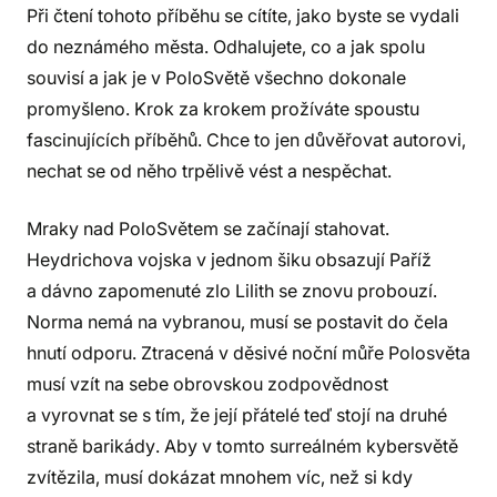
Při čtení tohoto příběhu se cítíte, jako byste se vydali
do neznámého města. Odhalujete, co a jak spolu
souvisí a jak je v PoloSvětě všechno dokonale
promyšleno. Krok za krokem prožíváte spoustu
fascinujících příběhů. Chce to jen důvěřovat autorovi,
nechat se od něho trpělivě vést a nespěchat.
Mraky nad PoloSvětem se začínají stahovat.
Heydrichova vojska v jednom šiku obsazují Paříž
a dávno zapomenuté zlo Lilith se znovu probouzí.
Norma nemá na vybranou, musí se postavit do čela
hnutí odporu. Ztracená v děsivé noční můře Polosvěta
musí vzít na sebe obrovskou zodpovědnost
a vyrovnat se s tím, že její přátelé teď stojí na druhé
straně barikády. Aby v tomto surreálném kybersvětě
zvítězila, musí dokázat mnohem víc, než si kdy