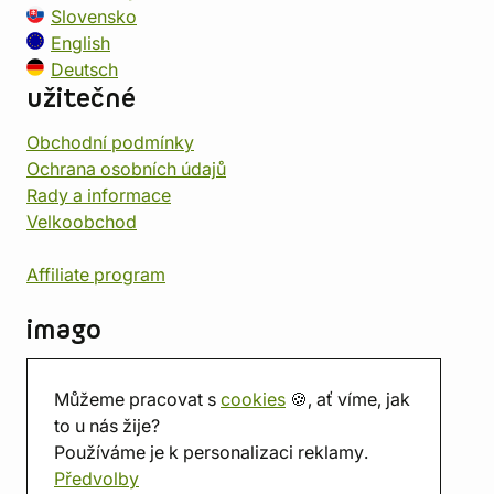
Slovensko
English
Deutsch
užitečné
Obchodní podmínky
Ochrana osobních údajů
Rady a informace
Velkoobchod
Affiliate program
imago
Kontakt
Můžeme pracovat s
cookies
🍪, ať víme, jak
Prodejna
to u nás žije?
Herna
Používáme je k personalizaci reklamy.
O nás
Předvolby
Hodnocení obchodu