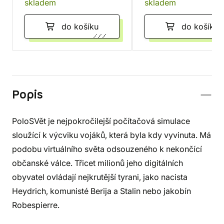
skladem
skladem
do košíku
do košíku
Popis
PoloSVět je nejpokročilejší počítačová simulace
sloužící k výcviku vojáků, která byla kdy vyvinuta. Má
podobu virtuálního světa odsouzeného k nekončící
občanské válce. Třicet milionů jeho digitálních
obyvatel ovládají nejkrutější tyrani, jako nacista
Heydrich, komunisté Berija a Stalin nebo jakobín
Robespierre.