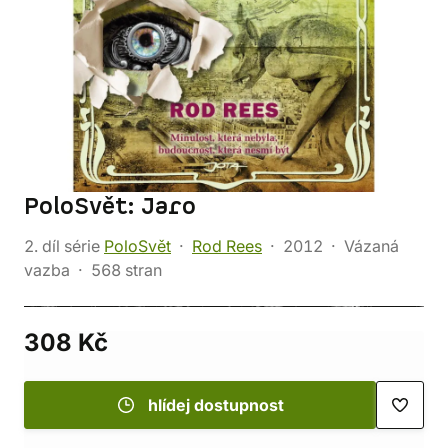
PoloSvět: Jaro
2. díl série
PoloSvět
Rod Rees
2012
Vázaná
vazba
568 stran
308 Kč
hlídej dostupnost