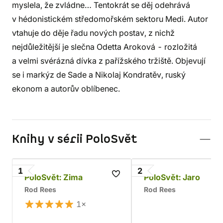
myslela, že zvládne… Tentokrát se děj odehrává
v hédonistickém středomořském sektoru Medi. Autor
vtahuje do děje řadu nových postav, z nichž
nejdůležitější je slečna Odetta Aroková - rozložitá
a velmi svérázná dívka z pařížského tržiště. Objevují
se i markýz de Sade a Nikolaj Kondratěv, ruský
ekonom a autorův oblíbenec.
Knihy v sérii PoloSvět
1
2
PoloSvět: Zima
PoloSvět: Jaro
Rod Rees
Rod Rees
1×