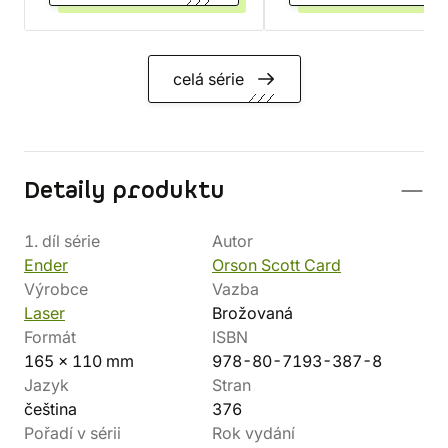
celá série
Detaily produktu
1. díl série
Autor
Ender
Orson Scott Card
Výrobce
Vazba
Laser
Brožovaná
Formát
ISBN
165 x 110 mm
978-80-7193-387-8
Jazyk
Stran
čeština
376
Pořadí v sérii
Rok vydání