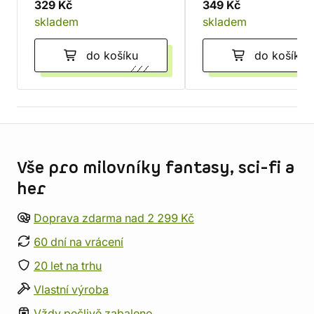
329 Kč
349 Kč
skladem
skladem
do košíku
do košíku
Informace o obchodu
Vše pro milovníky fantasy, sci-fi a
her
Doprava zdarma nad 2 299 Kč
60 dní na vrácení
20 let na trhu
Vlastní výroba
Vždy pečlivě zabaleno