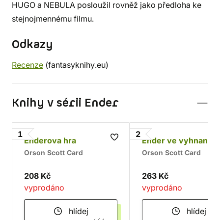
HUGO a NEBULA posloužil rovněž jako předloha ke
stejnojmennému filmu.
Odkazy
Recenze
(fantasyknihy.eu)
Knihy v sérii Ender
1
2
Enderova hra
Ender ve vyhnanstv
Orson Scott Card
Orson Scott Card
208 Kč
263 Kč
vyprodáno
vyprodáno
hlídej
hlídej