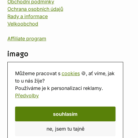
Obchodní podmínky
Ochrana osobních údajů
Rady a informace
Velkoobchod
Affiliate program
imago
Kontakt
Můžeme pracovat s
cookies
🍪, ať víme, jak
Prodejna
to u nás žije?
Herna
Používáme je k personalizaci reklamy.
O nás
Předvolby
Hodnocení obchodu
Dárkové poukazy
Kalendář
souhlasím
imago.blog
ne, jsem tu tajně