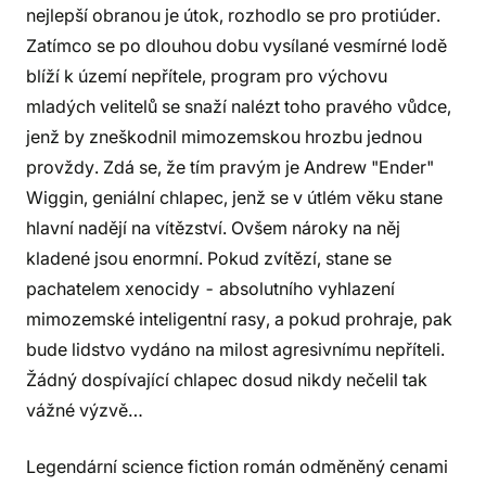
nejlepší obranou je útok, rozhodlo se pro protiúder.
Zatímco se po dlouhou dobu vysílané vesmírné lodě
blíží k území nepřítele, program pro výchovu
mladých velitelů se snaží nalézt toho pravého vůdce,
jenž by zneškodnil mimozemskou hrozbu jednou
provždy. Zdá se, že tím pravým je Andrew "Ender"
Wiggin, geniální chlapec, jenž se v útlém věku stane
hlavní nadějí na vítězství. Ovšem nároky na něj
kladené jsou enormní. Pokud zvítězí, stane se
pachatelem xenocidy - absolutního vyhlazení
mimozemské inteligentní rasy, a pokud prohraje, pak
bude lidstvo vydáno na milost agresivnímu nepříteli.
Žádný dospívající chlapec dosud nikdy nečelil tak
vážné výzvě…
Legendární science fiction román odměněný cenami