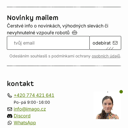
Novinky mailem
Čerstvé info o novinkách, výhodných slevách či
nevyhnutelné vzpouře
robotů
odebírat
Odesláním souhlasíš s podmínkami ochrany
osobních údajů
.
kontakt
+420 774 421 641
Po-pá 9:00-16:00
info@imago.cz
Discord
WhatsApp