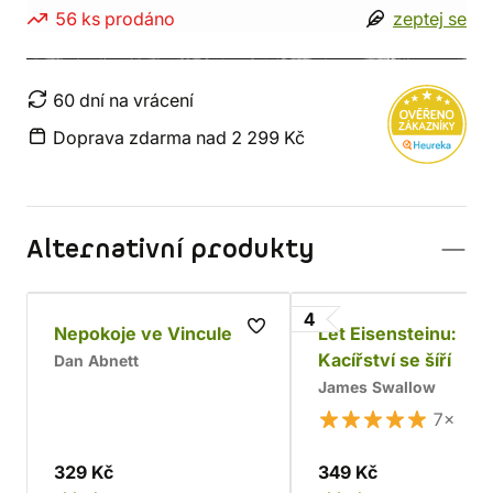
56 ks prodáno
zeptej se
60 dní na vrácení
Doprava zdarma nad 2 299 Kč
Alternativní produkty
4
Nepokoje ve Vincule
Let Eisensteinu:
Kacířství se šíří
Dan Abnett
James Swallow
7×
329 Kč
349 Kč