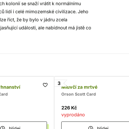
 kolonií se snaží vrátit k normálnímu
síců lidí i celé mimozemské civilizace. Jeho
ze říct, že by bylo v jádru zcela
sňující události, ale nabídnout má jistě co
3
yhnanství
Mluvčí za mrtvé
Card
Orson Scott Card
226 Kč
vyprodáno
hlídej
hlídej