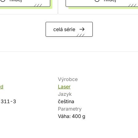
celá série
Výrobce
rd
Laser
Jazyk
-311-3
čeština
Parametry
Váha: 400 g