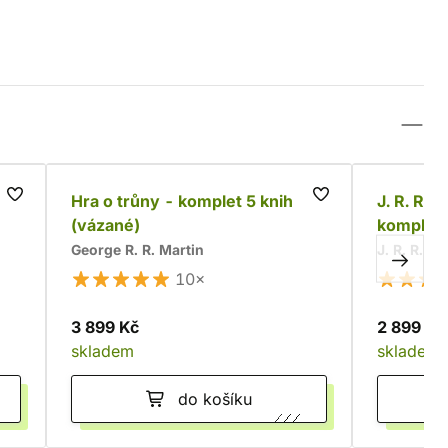
t
Hra o trůny - komplet 5 knih
J. R. R. 
(vázané)
komplet
George R. R. Martin
J. R. R. To
10×
3 899 Kč
2 899 Kč
skladem
skladem
do košíku