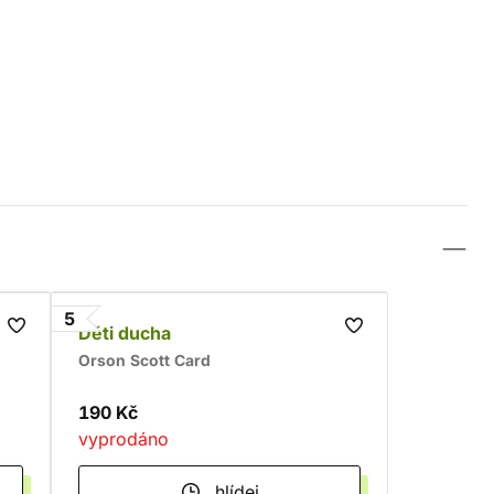
5
Děti ducha
Orson Scott Card
190 Kč
vyprodáno
hlídej