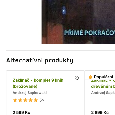
Alternativní produkty
Populární
Zaklínač - komplet 9 knih
Zaklínač - 
(brožované)
dřevěném 
Andrzej Sapkowski
Andrzej Sap
5×
2 599 Kč
2 899 Kč