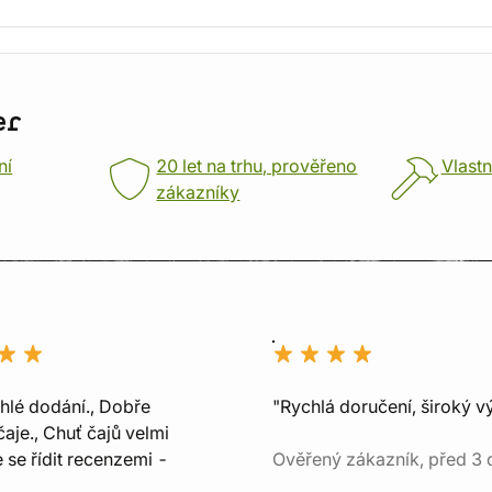
er
ní
20 let na trhu, prověřeno
Vlastn
zákazníky
chlé dodání., Dobře
"Rychlá doručení, široký v
aje., Chuť čajů velmi
e se řídit recenzemi -
Ověřený zákazník, před 3 