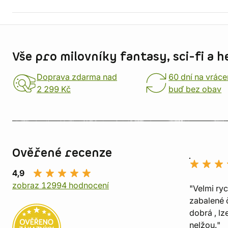
Informace o obchodu
Vše pro milovníky fantasy, sci-fi a h
Doprava zdarma nad
60 dní na vráce
2 299 Kč
buď bez obav
Ověřené recenze
4,9
zobraz 12994 hodnocení
"Velmi ry
zabalené č
dobrá , lz
nelžou."