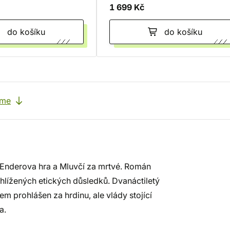
1 699 Kč
do košíku
do košíku
eme
Enderova hra a Mluvčí za mrtvé. Román
ehlížených etických důsledků. Dvanáctiletý
m prohlášen za hrdinu, ale vlády stojící
a.