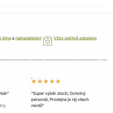
í dílna
a
nakladatelství
Vždy pečlivě zabaleno
ýběr"
"Super výběr zboží, Ochotný
personál, Prodejna je ráj všech
dny
nerdů"