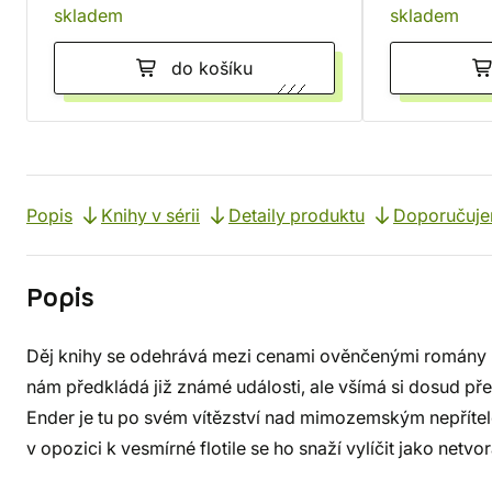
skladem
skladem
do košíku
Popis
Knihy v sérii
Detaily produktu
Doporučuj
Popis
Děj knihy se odehrává mezi cenami ověnčenými romány 
nám předkládá již známé události, ale všímá si dosud př
Ender je tu po svém vítězství nad mimozemským nepřítele
v opozici k vesmírné flotile se ho snaží vylíčit jako netvor