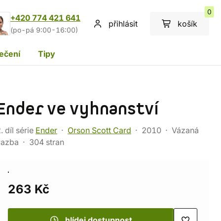
0
+420 774 421 641
přihlásit
košík
(po-pá 9:00-16:00)
ečení
Tipy
Ender ve vyhnanství
. díl série
Ender
Orson Scott Card
2010
Vázaná
vazba
304 stran
263 Kč
hlídej dostupnost