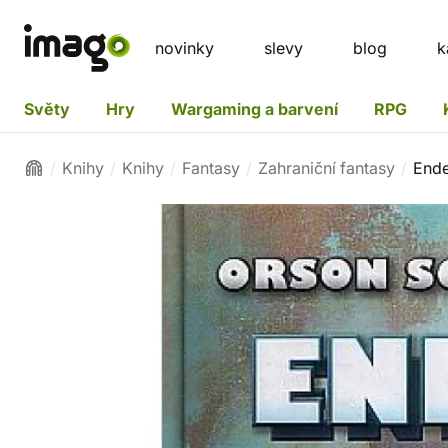
novinky
slevy
blog
k
Světy
Hry
Wargaming a barvení
RPG
Knihy
Knihy
Fantasy
Zahraniční fantasy
Ende