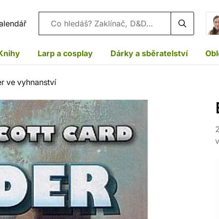
Vyhledávání
alendář
Knihy
Larp a cosplay
Dárky a sběratelství
Obl
r ve vyhnanství
2