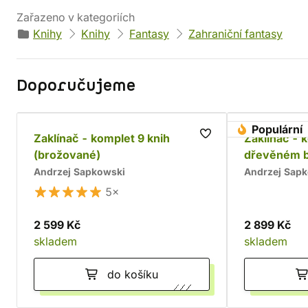
Zařazeno v kategoriích
Knihy
Knihy
Fantasy
Zahraniční fantasy
Doporučujeme
Populární
Zaklínač - komplet 9 knih
Zaklínač - 
(brožované)
dřevěném 
Andrzej Sapkowski
Andrzej Sap
5×
2 599 Kč
2 899 Kč
skladem
skladem
do košíku