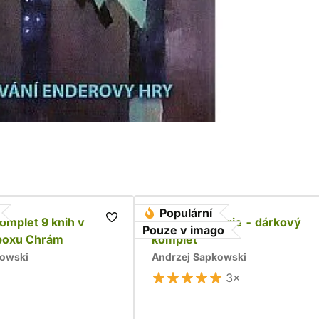
Populární
komplet 9 knih v
Husitská trilogie - dárkový
Pouze v imago
boxu Chrám
komplet
kowski
Andrzej Sapkowski
3×