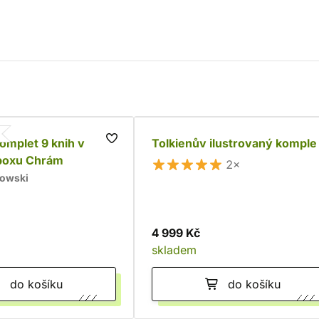
komplet 9 knih v
Tolkienův ilustrovaný komple
boxu Chrám
2×
kowski
4 999 Kč
skladem
do košíku
do košíku