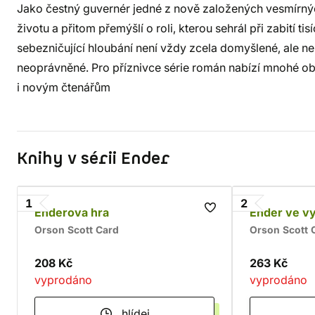
Jako čestný guvernér jedné z nově založených vesmírných
životu a přitom přemýšlí o roli, kterou sehrál při zabití ti
sebezničující hloubání není vždy zcela domyšlené, ale nel
neoprávněné. Pro příznivce série román nabízí mnohé obja
i novým čtenářům
Knihy v sérii Ender
1
2
Enderova hra
Ender ve v
Orson Scott Card
Orson Scott 
208 Kč
263 Kč
vyprodáno
vyprodáno
hlídej