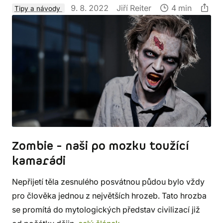
9. 8. 2022
Jiří Reiter
4 min
Tipy a návody
Zombie - naši po mozku toužící
kamarádi
Nepřijetí těla zesnulého posvátnou půdou bylo vždy
pro člověka jednou z největších hrozeb. Tato hrozba
se promítá do mytologických představ civilizací již