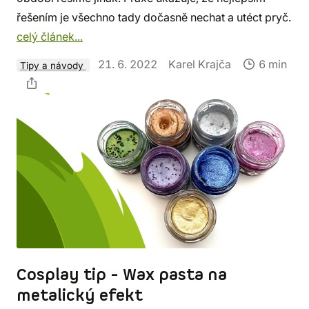
řešením je všechno tady dočasně nechat a utéct pryč.
celý článek...
21. 6. 2022
Karel Krajča
6 min
Tipy a návody
Cosplay tip - Wax pasta na
metalický efekt