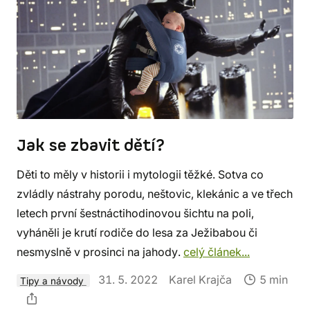
Jak se zbavit dětí?
Děti to měly v historii i mytologii těžké. Sotva co
zvládly nástrahy porodu, neštovic, klekánic a ve třech
letech první šestnáctihodinovou šichtu na poli,
vyháněli je krutí rodiče do lesa za Ježibabou či
nesmyslně v prosinci na jahody.
celý článek...
31. 5. 2022
Karel Krajča
5 min
Tipy a návody