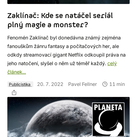
Zaklínač: Kde se natáčel seriál
plný magie a monster?
Fenomén Zaklínač byl donedávna známý zejména
fanouškům žánru fantasy a počítačových her, ale
odkdy streamovací gigant Netflix odkoupil práva na
jeho natočení, slyšel o něm už téměř každý.
celý
článek...
20. 7. 2022
Pavel Fellner
11 min
Publicistika