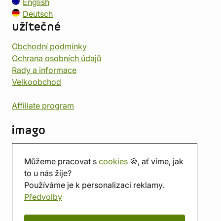
English
Deutsch
užitečné
Obchodní podmínky
Ochrana osobních údajů
Rady a informace
Velkoobchod
Affiliate program
imago
Kontakt
Můžeme pracovat s
cookies
🍪, ať víme, jak
Prodejna
to u nás žije?
Herna
Používáme je k personalizaci reklamy.
O nás
Předvolby
Hodnocení obchodu
Dárkové poukazy