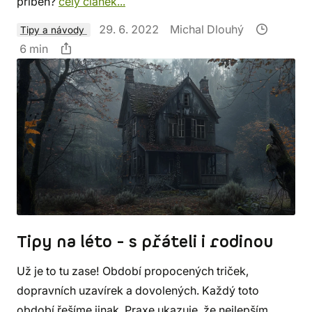
příběh?
celý článek...
29. 6. 2022
Michal Dlouhý
Tipy a návody
6 min
Tipy na léto - s přáteli i rodinou
Už je to tu zase! Období propocených triček,
dopravních uzavírek a dovolených. Každý toto
období řešíme jinak. Praxe ukazuje, že nejlepším