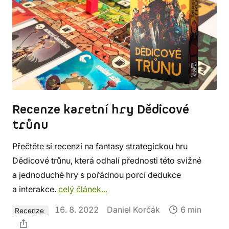
Recenze karetní hry Dědicové
trůnu
Přečtěte si recenzi na fantasy strategickou hru
Dědicové trůnu, která odhalí přednosti této svižné
a jednoduché hry s pořádnou porcí dedukce
a interakce.
celý článek...
16. 8. 2022
Daniel Korčák
6 min
Recenze