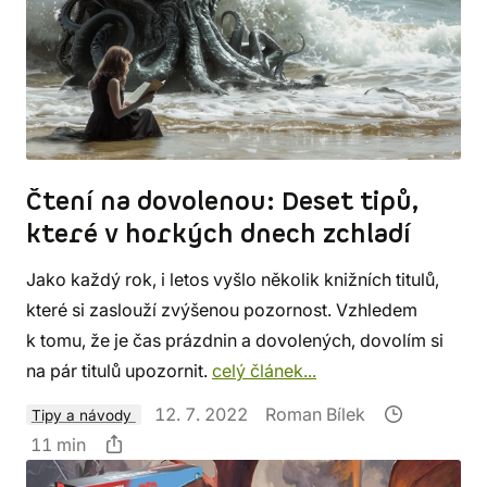
Čtení na dovolenou: Deset tipů,
které v horkých dnech zchladí
Jako každý rok, i letos vyšlo několik knižních titulů,
které si zaslouží zvýšenou pozornost. Vzhledem
k tomu, že je čas prázdnin a dovolených, dovolím si
na pár titulů upozornit.
celý článek...
12. 7. 2022
Roman Bílek
Tipy a návody
11 min