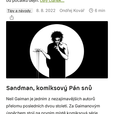
od počátku dějin.
celý článek...
8. 8. 2022
Ondřej Kovář
6 min
Tipy a návody
Sandman, komiksový Pán snů
Neil Gaiman je jedním z nezajímavějších autorů
přelomu posledních dvou století. Za Gaimanovým
úspěchem stojí na prvním místě komiksová série