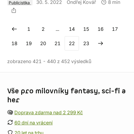
30. 5. 2022
Ondřej Kovář
8 min
Publicistika
1
2
...
14
15
16
17
18
19
20
21
22
23
zobrazeno
421
-
440
z
452
výsledků
Informace o obchodu
Vše pro milovníky fantasy, sci-fi a
her
Doprava zdarma nad 2 299 Kč
60 dní na vrácení
20 let na trhu