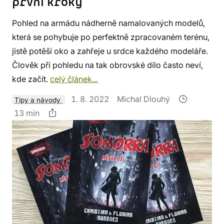
první kroky
Pohled na armádu nádherně namalovaných modelů,
která se pohybuje po perfektně zpracovaném terénu,
jistě potěší oko a zahřeje u srdce každého modeláře.
Člověk při pohledu na tak obrovské dílo často neví,
kde začít.
celý článek...
1. 8. 2022
Michal Dlouhý
Tipy a návody
13 min