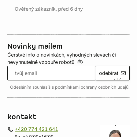
Ověřený zákazník, před 6 dny
Novinky mailem
Čerstvé info o novinkách, výhodných slevách či
nevyhnutelné vzpouře
robotů
odebírat
Odesláním souhlasíš s podmínkami ochrany
osobních údajů
.
kontakt
+420 774 421 641
Po-pá 9:00-16:00