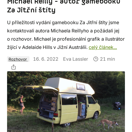
Michael Reilly - autor gamebooku
Za Jitřní štíty
U příležitosti vydání gamebooku Za Jitřní štíty jsme
kontaktovali autora Michaela Reillyho a požádali jej
o rozhovor. Michael je profesionální grafik a ilustrátor
žijící v Adelaide Hills v Jižní Austrálii.
celý článek...
16. 6. 2022
Eva Lassler
21 min
Rozhovor