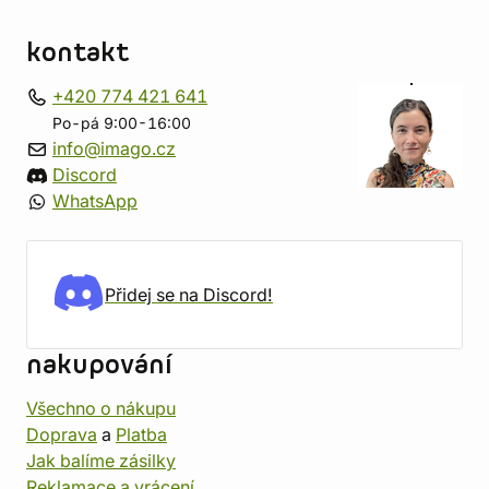
kontakt
+420 774 421 641
Po-pá 9:00-16:00
info@imago.cz
Discord
WhatsApp
Přidej se na Discord!
nakupování
Všechno o nákupu
Doprava
a
Platba
Jak balíme zásilky
Reklamace a vrácení