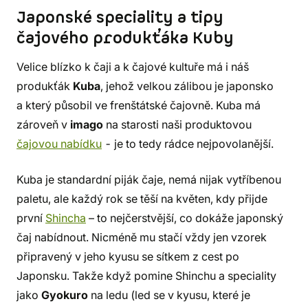
Japonské speciality a tipy
čajového produkťáka Kuby
Velice blízko k čaji a k čajové kultuře má i náš
produkťák
Kuba
, jehož velkou zálibou je japonsko
a který působil ve frenštátské čajovně. Kuba má
zároveň v
imago
na starosti naši produktovou
čajovou nabídku
- je to tedy rádce nejpovolanější.
Kuba je standardní piják čaje, nemá nijak vytříbenou
paletu, ale každý rok se těší na květen, kdy přijde
první
Shincha
– to nejčerstvější, co dokáže japonský
čaj nabídnout. Nicméně mu stačí vždy jen vzorek
připravený v jeho kyusu se sítkem z cest po
Japonsku. Takže když pomine Shinchu a speciality
jako
Gyokuro
na ledu (led se v kyusu, které je