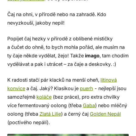
Čaj na ohni, v přírodě nebo na zahradě. Kdo
nevyzkouší, jakoby nepil!
Popíjet čaj hezky v přírodě z oblíbené mističky
a čučet do ohně, to bych mohla pořád, ale musím na
ty čaje někde vydělat, žejo! Takže
imago
, tam chodím
vydělávat a pak i utrácet – za čaje a deskovky. :)
K radosti stačí pár klacků na menší oheň,
litinová
konvice
a čaj. Jaký? Klasikou je
puerh
- nejlepší jsou
samozřejmě
koláče
(bez práce), pro extra chvilky
více fermentovaný oolong (třeba
Gaba
) nebo mléčný
oolong (třeba
Zlatá Lilie
) a černý čaj
Golden Nepál
(poctivého nepálí).