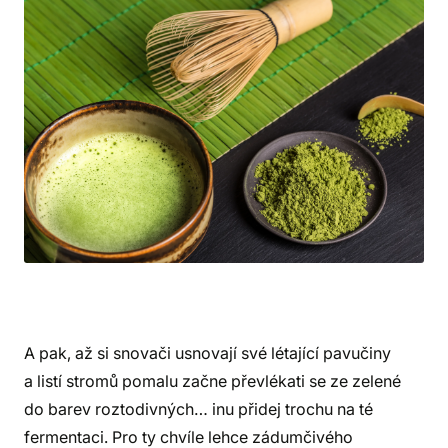
A pak, až si snovači usnovají své létající pavučiny
a listí stromů pomalu začne převlékati se ze zelené
do barev roztodivných… inu přidej trochu na té
fermentaci. Pro ty chvíle lehce zádumčivého