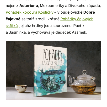
nejen z
Asterionu
, Mezoameriky a Divokého západu,
Pohádek kocoura Kostičky
– v budějovické
Dobré
čajovně
se totiž zrodili krásné
Pohádky čajových
skřítků
, jejichž hrdiny jsou sourozenci Pueřík
a Jasmínka, a vychovává je dědeček Asámek.