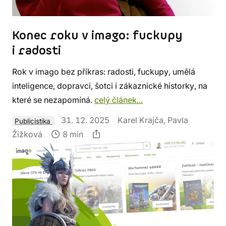
Konec roku v imago: fuckupy
i radosti
Rok v imago bez příkras: radosti, fuckupy, umělá
inteligence, dopravci, šotci i zákaznické historky, na
které se nezapomíná.
celý článek...
31. 12. 2025
Karel Krajča, Pavla
Publicistika
Žižková
8 min