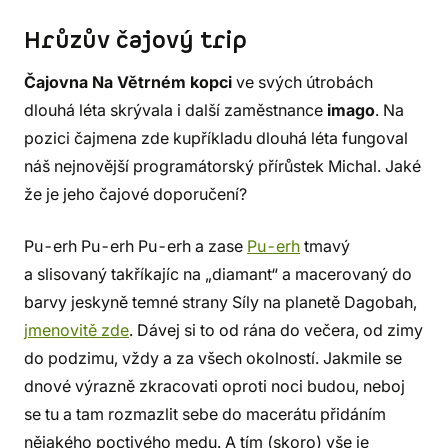
Hrůzův čajový trip
Čajovna Na Větrném kopci
ve svých útrobách
dlouhá léta skrývala i další zaměstnance
imago
. Na
pozici čajmena zde kupříkladu dlouhá léta fungoval
náš nejnovější programátorský přírůstek Michal. Jaké
že je jeho čajové doporučení?
Pu-erh Pu-erh Pu-erh a zase
Pu-erh
tmavý
a slisovaný takříkajíc na „diamant“ a macerovaný do
barvy jeskyně temné strany Síly na planetě Dagobah,
jmenovitě zde
. Dávej si to od rána do večera, od zimy
do podzimu, vždy a za všech okolností. Jakmile se
dnové výrazně zkracovati oproti noci budou, neboj
se tu a tam rozmazlit sebe do macerátu přidáním
nějakého poctivého medu. A tím (skoro) vše je