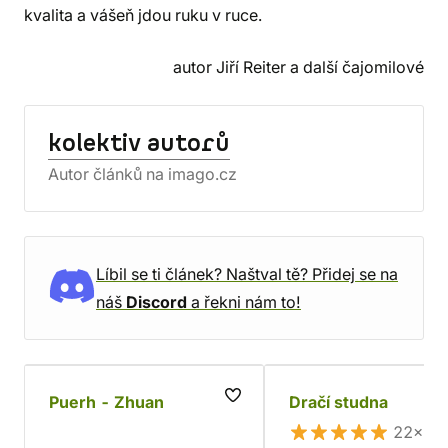
kvalita a vášeň jdou ruku v ruce.
autor Jiří Reiter a další čajomilové
kolektiv autorů
Autor článků na imago.cz
Líbil se ti článek? Naštval tě? Přidej se na
náš
Discord
a řekni nám to!
Puerh - Zhuan
Dračí studna
22×