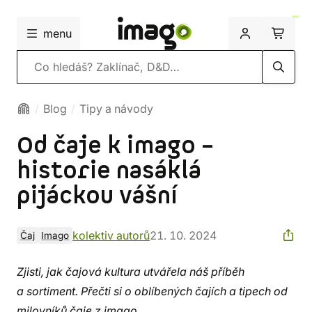
menu
Vyhledávání
Blog
Tipy a návody
Od čaje k imago –
historie nasáklá
pijáckou vášní
kolektiv autorů
21. 10. 2024
Čaj
Imago
Zjisti, jak čajová kultura utvářela náš příběh
a sortiment. Přečti si o oblíbených čajích a tipech od
milovníků čaje z imago.