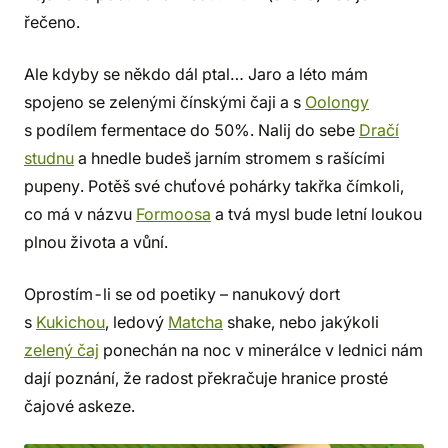
řečeno.
Ale kdyby se někdo dál ptal… Jaro a léto mám
spojeno se zelenými čínskými čaji a s
Oolongy
s podílem fermentace do 50%. Nalij do sebe
Dračí
studnu
a hnedle budeš jarním stromem s rašícími
pupeny. Potěš své chuťové pohárky takřka čímkoli,
co má v názvu
Formoosa
a tvá mysl bude letní loukou
plnou života a vůní.
Oprostím-li se od poetiky – nanukový dort
s
Kukichou
, ledový
Matcha
shake, nebo jakýkoli
zelený čaj
ponechán na noc v minerálce v lednici nám
dají poznání, že radost překračuje hranice prosté
čajové askeze.