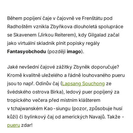
Během popíjení čaje v čajovně ve Frenštátu pod
Radhoštěm vznikla Zbyňkova dlouholetá spolupráce
se Skavenem (Jirkou Reiterem), kdy Gilgalad začal
jako virtuální skladník plnit popisky regály
Fantasyobchodu
(později
imago
).
Jaké nevšední čajové zážitky Zbyněk doporučuje?
Kromě kvalitně uleželého a řádně louhovaného pueru
jsou to např. Odinův čaj (
Lapsang Souchong
ze
švédského ostrova Birka), ledový puer popíjený za
tropického večera před místním klášterem
v tchajwanském Kao-siungu (pozor, způsobuje husí
kůži) či bylinkový čaj od amerických Navajů. Takže -
pueru
zdar!