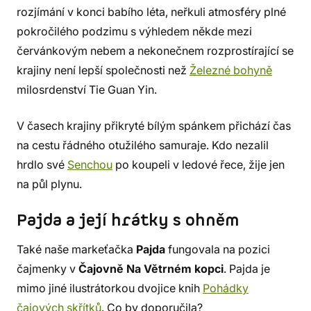
rozjímání v konci babího léta, neřkuli atmosféry plné
pokročilého podzimu s výhledem někde mezi
červánkovým nebem a nekonečnem rozprostírající se
krajiny není lepší společnosti než
Železné bohyně
milosrdenství Tie Guan Yin.
V časech krajiny přikryté bílým spánkem přichází čas
na cestu řádného otužilého samuraje. Kdo nezalil
hrdlo své
Senchou
po koupeli v ledové řece, žije jen
na půl plynu.
Pajda a její hrátky s ohněm
Také naše markeťačka
Pajda
fungovala na pozici
čajmenky v
Čajovně Na Větrném kopci
. Pajda je
mimo jiné ilustrátorkou dvojice knih
Pohádky
čajových skřítků
. Co by doporučila?