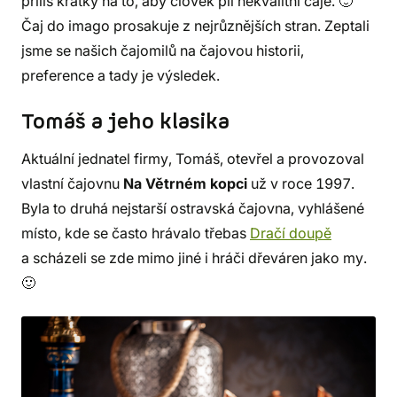
příliš krátký na to, aby člověk pil nekvalitní čaje. 🙂
Čaj do imago prosakuje z nejrůznějších stran. Zeptali
jsme se našich čajomilů na čajovou historii,
preference a tady je výsledek.
Tomáš a jeho klasika
Aktuální jednatel firmy, Tomáš, otevřel a provozoval
vlastní čajovnu
Na Větrném kopci
už v roce 1997.
Byla to druhá nejstarší ostravská čajovna, vyhlášené
místo, kde se často hrávalo třebas
Dračí doupě
a scházeli se zde mimo jiné i hráči dřeváren jako my.
🙂