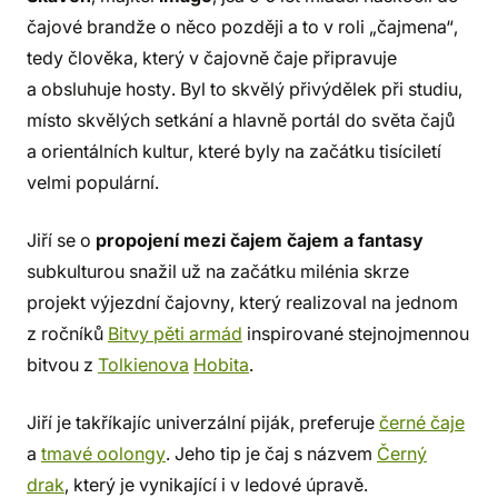
čajové brandže o něco později a to v roli „čajmena“,
tedy člověka, který v čajovně čaje připravuje
a obsluhuje hosty. Byl to skvělý přivýdělek při studiu,
místo skvělých setkání a hlavně portál do světa čajů
a orientálních kultur, které byly na začátku tisíciletí
velmi populární.
Jiří se o
propojení mezi čajem čajem a fantasy
subkulturou snažil už na začátku milénia skrze
projekt výjezdní čajovny, který realizoval na jednom
z ročníků
Bitvy pěti armád
inspirované stejnojmennou
bitvou z
Tolkienova
Hobita
.
Jiří je takříkajíc univerzální piják, preferuje
černé čaje
a
tmavé oolongy
. Jeho tip je čaj s názvem
Černý
drak
, který je vynikající i v ledové úpravě.