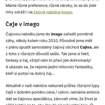
Máme různé preference, různé nároky, to se do jisté
míry odráží i na
čajové nabídce imago
.
Čaje v imago
Čajovou nabídku jsme do
imago
zařadili poměrně
záhy, někdy kolem roku 2010. Původně jsme měli
v plánu spustit samostatný čajový obchod
Cajtea
, ale
z toho z různých důvodů sešlo. Tak jsme si řekli,
fantasy a čaj, vždyť nám to přeci jde dohromady!
A ukázalo se, že nejsme jediní milovníci fantastiky,
kteří si potrpí na dobrý čaj…
Aktuálně v naší nabídce nalezneš průřez různými typy
čajů v dobrém poměru cena / výkon. nemáme ambice
stát se čajovou speciálkou, zároveň víme, že život je