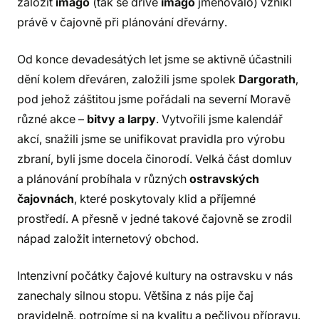
založit
imago
(tak se dříve
imago
jmenovalo) vznikl
právě v čajovně při plánování dřevárny.
Od konce devadesátých let jsme se aktivně účastnili
dění kolem dřeváren, založili jsme spolek
Dargorath
,
pod jehož záštitou jsme pořádali na severní Moravě
různé akce –
bitvy a larpy
. Vytvořili jsme kalendář
akcí, snažili jsme se unifikovat pravidla pro výrobu
zbraní, byli jsme docela činorodí. Velká část domluv
a plánování probíhala v různých
ostravských
čajovnách
, které poskytovaly klid a příjemné
prostředí. A přesně v jedné takové čajovně se zrodil
nápad založit internetový obchod.
Intenzivní počátky čajové kultury na ostravsku v nás
zanechaly silnou stopu. Většina z nás pije čaj
pravidelně, potrpíme si na kvalitu a pečlivou přípravu.