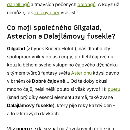
darjellingů
a tmavších pečených
oolongů
. A když už
nemůže, tak
zelený puer
vše jistí.
Co mají společného Gilgalad,
Asterion a Dalajlámovy fusekle?
Gilgalad
(Zbyněk Kučera Holub), náš dlouholetý
spolupracovník v oblasti copy, podlehl čajovému
kouzlu během svého vstupního čajového dýchánku
s týmem tvůrců fantasy světa
Asterionu
kdysi dávno
v brněnské
Dobré čajovně
… Od té doby okusil
mnoho čajů, nejsilnější pouto si však vytvořil k
pueru
(snad prý díky esenci elementu země, také zvané
Dalajlámovy fusekle
), který pije roky každý den –
a to v litrových dávkách.
Vliv
pueru
se dá seznat na Zbyňkových příbězích