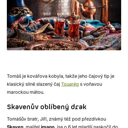
Tomáš je kovářova kobyla, takže jeho čajový tip je
klasický silně slazený čaj
Touarég
s voňavou
marockou mátou.
Skavenův oblíbený drak
Tomášův bratr, Jiří, známý též pod přezdívkou
Skaven
, majitel
imago
, jsa o 6 let mladší naskočil do