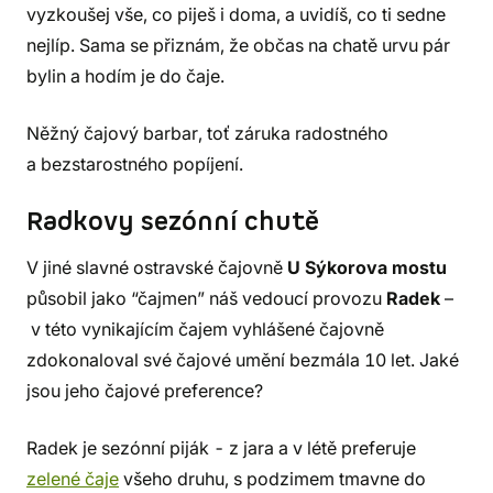
vyzkoušej vše, co piješ i doma, a uvidíš, co ti sedne
nejlíp. Sama se přiznám, že občas na chatě urvu pár
bylin a hodím je do čaje.
Něžný čajový barbar, toť záruka radostného
a bezstarostného popíjení.
Radkovy sezónní chutě
V jiné slavné ostravské čajovně
U Sýkorova mostu
působil jako “čajmen” náš vedoucí provozu
Radek
–
v této vynikajícím čajem vyhlášené čajovně
zdokonaloval své čajové umění bezmála 10 let. Jaké
jsou jeho čajové preference?
Radek je sezónní piják - z jara a v létě preferuje
zelené čaje
všeho druhu, s podzimem tmavne do