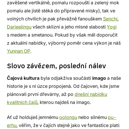
zavěšené vertikálně, pomalu rozpouští a zelený mok
pomalu ale jistě stéká do připravené misky), tak ve
volných chvílích je pak převážně fanouškem
Senchi
,
Darjeelingu
všech sklizní a jeho mlsné slabosti
Yogi
s medem a smetanou. Pokud by však měl doporučit
z aktuální nabídky, výborný poměr cena výkon je náš
Yunnan OP
.
Slovo závěrem, poslední nálev
Čajová kultura
byla odjakživa součástí
imago
a naše
historie je s ní úzce propojená. Od čajoven, kde jsme
plánovali první dřevárny, až po
dnešní nabídku
kvalitních čajů
, kterou najdeš na imago.
Ať už holduješ jemnému
oolongu
nebo silnému
pu-
erhu
, věřím, že v čajích stejně jako ve fantastice platí: