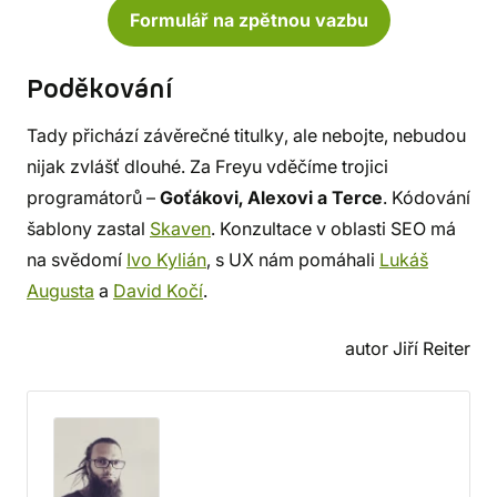
Formulář na zpětnou vazbu
Poděkování
Tady přichází závěrečné titulky, ale nebojte, nebudou
nijak zvlášť dlouhé. Za Freyu vděčíme trojici
programátorů –
Goťákovi, Alexovi a Terce
. Kódování
šablony zastal
Skaven
. Konzultace v oblasti SEO má
na svědomí
Ivo Kylián
, s UX nám pomáhali
Lukáš
Augusta
a
David Kočí
.
autor Jiří Reiter