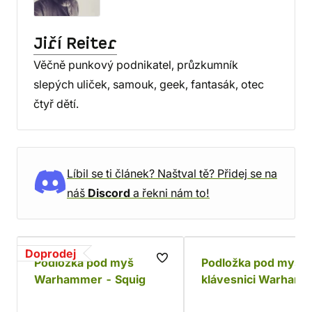
Jiří Reiter
Věčně punkový podnikatel, průzkumník
slepých uliček, samouk, geek, fantasák, otec
čtyř dětí.
Líbil se ti článek? Naštval tě? Přidej se na
náš
Discord
a řekni nám to!
Doprodej
Podložka pod myš
Podložka pod myš a
Warhammer - Squig
klávesnici Warham
40000 - Adeptus