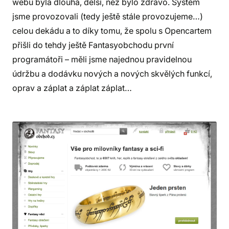
webu byla dlouhá, delší, než bylo zdrávo. Systém
jsme provozovali (tedy ještě stále provozujeme…)
celou dekádu a to díky tomu, že spolu s Opencartem
přišli do tehdy ještě Fantasyobchodu první
programátoři – měli jsme najednou pravidelnou
údržbu a dodávku nových a nových skvělých funkcí,
oprav a záplat a záplat záplat…