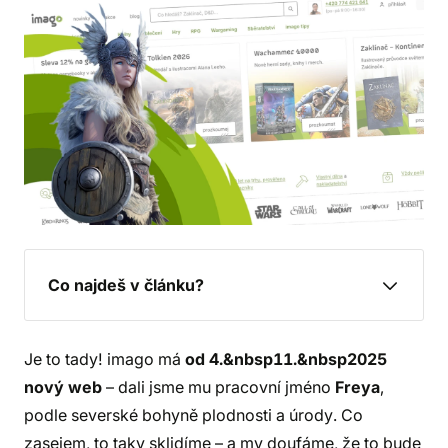
Co najdeš v článku?
Je to tady! imago má
od 4.&nbsp11.&nbsp2025
nový web
– dali jsme mu pracovní jméno
Freya
,
podle severské bohyně plodnosti a úrody. Co
zasejem, to taky sklidíme – a my doufáme, že to bude