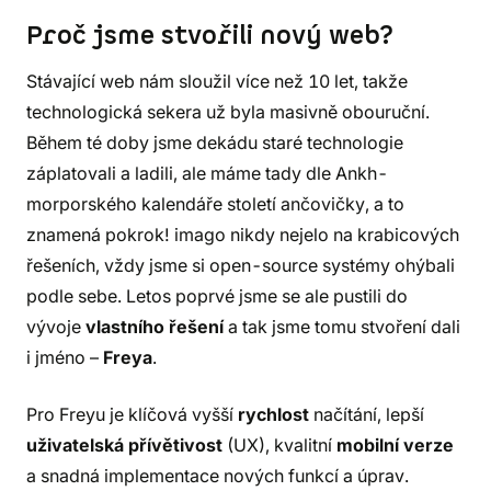
Proč jsme stvořili nový web?
Stávající web nám sloužil více než 10 let, takže
technologická sekera už byla masivně obouruční.
Během té doby jsme dekádu staré technologie
záplatovali a ladili, ale máme tady dle Ankh-
morporského kalendáře století ančovičky, a to
znamená pokrok! imago nikdy nejelo na krabicových
řešeních, vždy jsme si open-source systémy ohýbali
podle sebe. Letos poprvé jsme se ale pustili do
vývoje
vlastního řešení
a tak jsme tomu stvoření dali
i jméno –
Freya
.
Pro Freyu je klíčová vyšší
rychlost
načítání, lepší
uživatelská přívětivost
(UX), kvalitní
mobilní verze
a snadná implementace nových funkcí a úprav.