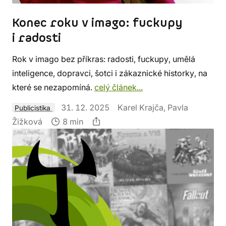
Konec roku v imago: fuckupy
i radosti
Rok v imago bez příkras: radosti, fuckupy, umělá
inteligence, dopravci, šotci i zákaznické historky, na
které se nezapomíná.
celý článek...
31. 12. 2025
Karel Krajča, Pavla
Publicistika
Žižková
8 min