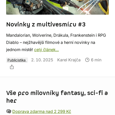
Novinky z multivesmíru #3
Mandalorian, Wolverine, Drákula, Frankenstein i RPG
Diablo – nejžhavější filmové a herní novinky na
jednom místě!
celý článek...
2. 10. 2025
Karel Krajča
6 min
Publicistika
Informace o obchodu
Vše pro milovníky fantasy, sci-fi a
her
Doprava zdarma nad 2 299 Kč