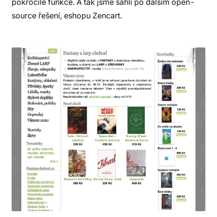
pokročilé funkce. A tak jsme sáhli po dalším open-
source řešení, eshopu Zencart.