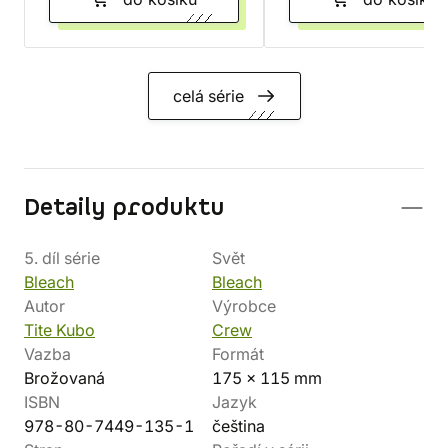
celá série
Detaily produktu
5. díl série
Svět
Bleach
Bleach
Autor
Výrobce
Tite Kubo
Crew
Vazba
Formát
Brožovaná
175 x 115 mm
ISBN
Jazyk
978-80-7449-135-1
čeština