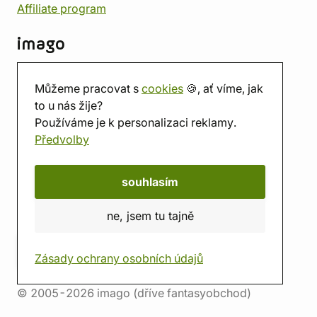
Affiliate program
imago
Kontakt
Můžeme pracovat s
cookies
🍪, ať víme, jak
Prodejna
to u nás žije?
Herna
Používáme je k personalizaci reklamy.
O nás
Předvolby
Hodnocení obchodu
Dárkové poukazy
Kalendář
souhlasím
imago.blog
ne, jsem tu tajně
Zásady ochrany osobních údajů
© 2005-2026 imago (dříve fantasyobchod)