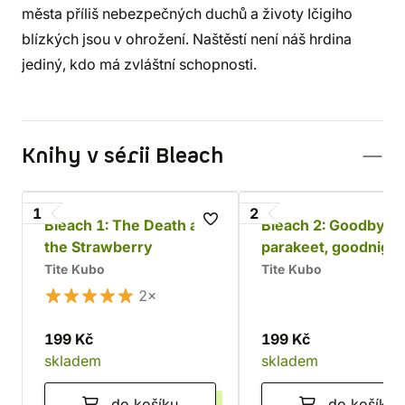
města příliš nebezpečných duchů a životy Ičigiho
blízkých jsou v ohrožení. Naštěstí není náš hrdina
jediný, kdo má zvláštní schopnosti.
Knihy v sérii Bleach
1
2
Bleach 1: The Death and
Bleach 2: Goodbye
the Strawberry
parakeet, goodnigh
sista
Tite Kubo
Tite Kubo
2×
199 Kč
199 Kč
skladem
skladem
do košíku
do košíku