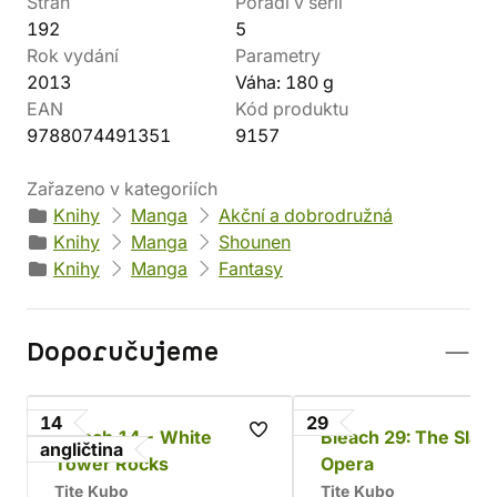
Stran
Pořadí v sérii
192
5
Rok vydání
Parametry
2013
Váha: 180 g
EAN
Kód produktu
9788074491351
9157
Zařazeno v kategoriích
Knihy
Manga
Akční a dobrodružná
Knihy
Manga
Shounen
Knihy
Manga
Fantasy
Doporučujeme
14
29
Bleach 14 - White
Bleach 29: The Slas
angličtina
Tower Rocks
Opera
Tite Kubo
Tite Kubo