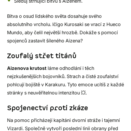
Sleduj strhující bitvu s Aizenem.
Bitva o osud lidského světa dosahuje svého
absolutního vrcholu. Ičigo Kurosaki se vrací z Hueco
Mundo, aby čelil největší hrozbě. Dokáže s pomocí
spojenců zastavit šíleného Aizena?
Zoufalý střet titánů
Aizenova krutost
láme odhodlání i těch
nejzkušenějších bojovníků. Strach a čisté zoufalství
pohlcují bojiště v Karakuru. Tyto emoce ucítíš z každé
stránky s neuvěřitelnou intenzitou 💥.
Spojenectví proti zkáze
Na pomoc přicházejí kapitáni dvorní stráže i tajemní
Vizardi. Společně vytvoří poslední linii obrany před