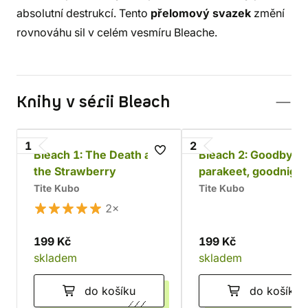
absolutní destrukcí. Tento
přelomový svazek
změní
rovnováhu sil v celém vesmíru Bleache.
Knihy v sérii Bleach
1
2
Bleach 1: The Death and
Bleach 2: Goodbye
the Strawberry
parakeet, goodnigh
sista
Tite Kubo
Tite Kubo
2×
199 Kč
199 Kč
skladem
skladem
do košíku
do košíku