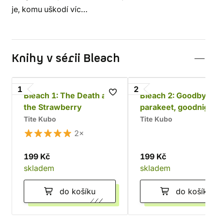
je, komu uškodí víc…
Knihy v sérii Bleach
1
2
Bleach 1: The Death and
Bleach 2: Goodbye
the Strawberry
parakeet, goodnigh
sista
Tite Kubo
Tite Kubo
2×
199 Kč
199 Kč
skladem
skladem
do košíku
do košíku