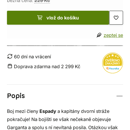
běžná cena:
229 Kč
vlož do košíku
zeptej se
60 dní na vrácení
Doprava zdarma nad 2 299 Kč
Popis
Boj mezi členy
Espady
a kapitány dvorní stráže
pokračuje! Na bojišti se však nečekaně objevuje
Garganta a spolu s ní nevítaná posila. Otázkou však