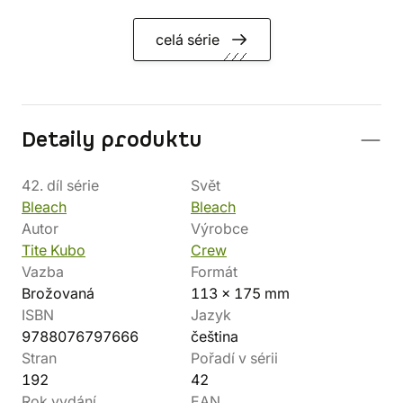
celá série
Detaily produktu
42. díl série
Svět
Bleach
Bleach
Autor
Výrobce
Tite Kubo
Crew
Vazba
Formát
Brožovaná
113 x 175 mm
ISBN
Jazyk
9788076797666
čeština
Stran
Pořadí v sérii
192
42
Rok vydání
EAN