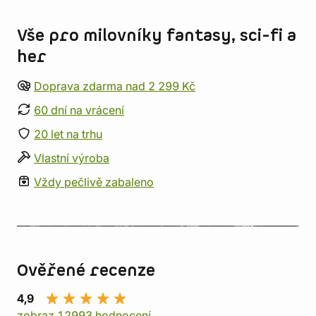
Informace o obchodu
Vše pro milovníky fantasy, sci-fi a
her
Doprava zdarma nad 2 299 Kč
60 dní na vrácení
20 let na trhu
Vlastní výroba
Vždy pečlivě zabaleno
Ověřené recenze
4,9
zobraz 12993 hodnocení