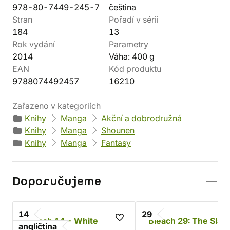
978-80-7449-245-7
čeština
Stran
Pořadí v sérii
184
13
Rok vydání
Parametry
2014
Váha: 400 g
EAN
Kód produktu
9788074492457
16210
Zařazeno v kategoriích
Knihy
Manga
Akční a dobrodružná
Knihy
Manga
Shounen
Knihy
Manga
Fantasy
Doporučujeme
14
29
Bleach 14 - White
Bleach 29: The Slas
angličtina