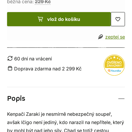
běžná cena:
229 Kč
vlož do košíku
zeptej se
60 dní na vrácení
Doprava zdarma nad 2 299 Kč
Popis
Kenpači Zaraki je nesmírně nebezpečný soupeř,
avšak Ičigo není jediný, kdo narazil na nepřítele, který
by mohl být nad jeho síly. Chad se totiž cestou