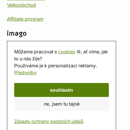
Velkoobchod
Affiliate program
imago
Kontakt
Můžeme pracovat s
cookies
🍪, ať víme, jak
Prodejna
to u nás žije?
Herna
Používáme je k personalizaci reklamy.
O nás
Předvolby
Hodnocení obchodu
Dárkové poukazy
Kalendář
souhlasím
imago.blog
ne, jsem tu tajně
Zásady ochrany osobních údajů