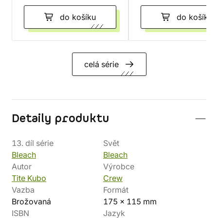
do košíku
do košíku
celá série
Detaily produktu
13. díl série
Svět
Bleach
Bleach
Autor
Výrobce
Tite Kubo
Crew
Vazba
Formát
Brožovaná
175 x 115 mm
ISBN
Jazyk