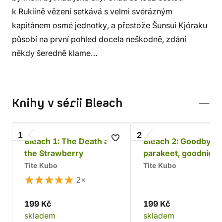
k Rukiině vězení setkává s velmi svérázným
kapitánem osmé jednotky, a přestože Šunsui Kjóraku
působí na první pohled docela neškodně, zdání
někdy šeredně klame…
Knihy v sérii Bleach
1
2
Bleach 1: The Death and
Bleach 2: Goodbye
the Strawberry
parakeet, goodnigh
sista
Tite Kubo
Tite Kubo
2×
199 Kč
199 Kč
skladem
skladem