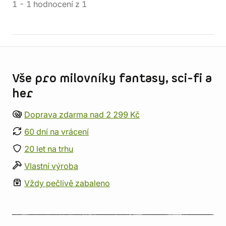
1
-
1
hodnocení
z
1
Informace o obchodu
Vše pro milovníky fantasy, sci-fi a
her
Doprava zdarma nad 2 299 Kč
60 dní na vrácení
20 let na trhu
Vlastní výroba
Vždy pečlivě zabaleno