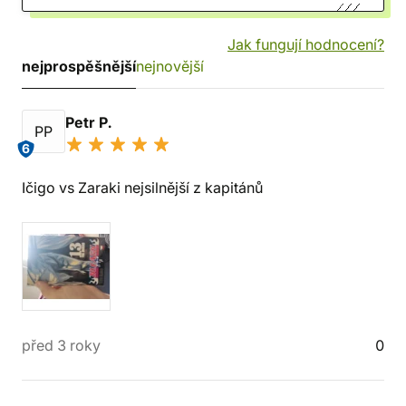
Jak fungují hodnocení?
nejprospěšnější
nejnovější
Petr P.
PP
6
Ičigo vs Zaraki nejsilnější z kapitánů
před 3 roky
0