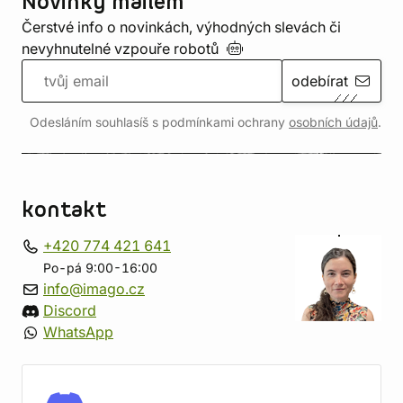
Novinky mailem
Čerstvé info o novinkách, výhodných slevách či
nevyhnutelné vzpouře
robotů
odebírat
Odesláním souhlasíš s podmínkami ochrany
osobních údajů
.
kontakt
+420 774 421 641
Po-pá 9:00-16:00
info@imago.cz
Discord
WhatsApp