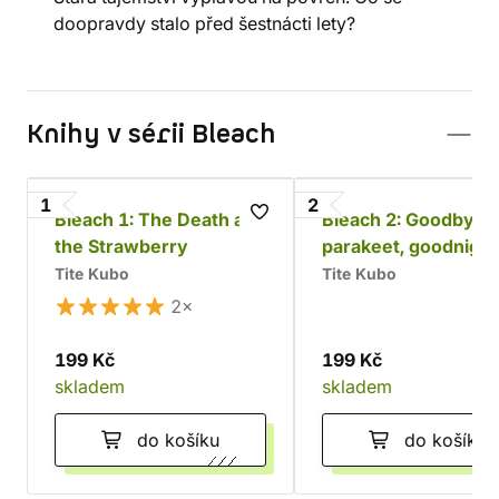
doopravdy stalo před šestnácti lety?
Knihy v sérii Bleach
1
2
Bleach 1: The Death and
Bleach 2: Goodbye
the Strawberry
parakeet, goodnigh
sista
Tite Kubo
Tite Kubo
2×
199 Kč
199 Kč
skladem
skladem
do košíku
do košíku