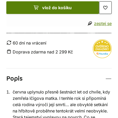
vlož do košíku
zeptej se
60 dní na vrácení
Doprava zdarma nad 2 299 Kč
Popis
června uplynulo přesně šestnáct let od chvíle, kdy
zemřela Ičigova matka. I tenhle rok si připomíná
celá rodina výročí její smrti… ale obvyklé setkání
na hřbitově proběhne tentokrát velmi neobvykle.
Stará tajemství vyplavou na povrch. Co se