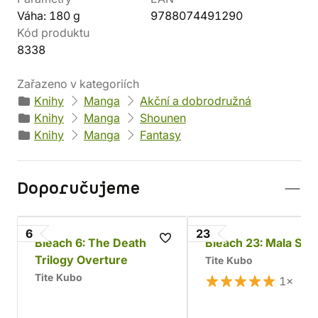
Váha: 180 g
9788074491290
Kód produktu
8338
Zařazeno v kategoriích
Knihy
Manga
Akční a dobrodružná
Knihy
Manga
Shounen
Knihy
Manga
Fantasy
Doporučujeme
6
23
Bleach 6: The Death
Bleach 23: Mala Sue
Trilogy Overture
Tite Kubo
Tite Kubo
1×