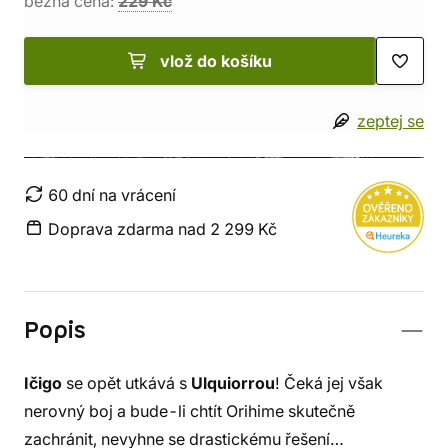
běžná cena:
229 Kč
vlož do košíku
zeptej se
60 dní na vrácení
Doprava zdarma nad 2 299 Kč
Popis
Ičigo
se opět utkává s
Ulquiorrou
! Čeká jej však
nerovný boj a bude-li chtít Orihime skutečně
zachránit, nevyhne se drastickému řešení…