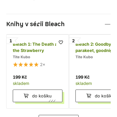
Knihy v sérii Bleach
1
2
Bleach 1: The Death and
Bleach 2: Goodbye
the Strawberry
parakeet, goodnigh
sista
Tite Kubo
Tite Kubo
2×
199 Kč
199 Kč
skladem
skladem
do košíku
do košíku