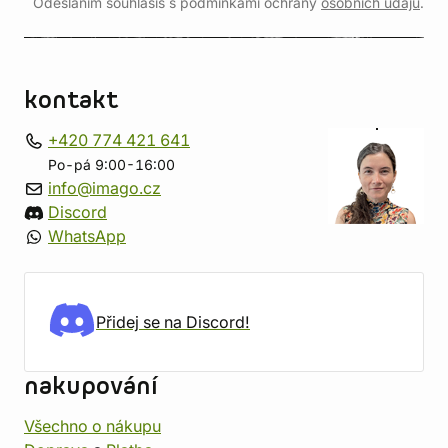
Odesláním souhlasíš s podmínkami ochrany
osobních údajů
.
kontakt
+420 774 421 641
Po-pá 9:00-16:00
info@imago.cz
Discord
WhatsApp
Přidej se na Discord!
nakupování
Všechno o nákupu