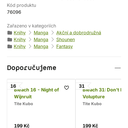
Kód produktu
76096
Zařazeno v kategoriích
Knihy
Manga
Akční a dobrodružná
Knihy
Manga
Shounen
Knihy
Manga
Fantasy
Doporučujeme
16
31
Bleach 16 - Night of
Bleach 31: Don't Kil
Wijnruit
Volupture
Tite Kubo
Tite Kubo
199 Kč
199 Kč