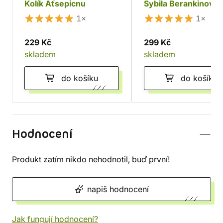
Kolík Aťsepicnu
Sybila Berankinová
1×
1×
229 Kč
299 Kč
skladem
skladem
do košíku
do košíku
Hodnocení
Produkt zatím nikdo nehodnotil, buď první!
napiš hodnocení
Jak fungují hodnocení?