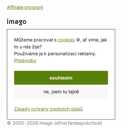
Affiliate program
imago
Kontakt
Můžeme pracovat s
cookies
🍪, ať víme, jak
Prodejna
to u nás žije?
Herna
Používáme je k personalizaci reklamy.
O nás
Předvolby
Hodnocení obchodu
Dárkové poukazy
Kalendář
souhlasím
imago.blog
ne, jsem tu tajně
Zásady ochrany osobních údajů
© 2005-2026 imago (dříve fantasyobchod)