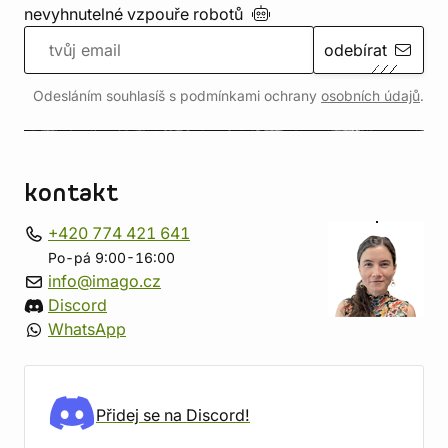
nevyhnutelné vzpouře
robotů
odebírat
Odesláním souhlasíš s podmínkami ochrany
osobních údajů
.
kontakt
+420 774 421 641
Po-pá 9:00-16:00
info@imago.cz
Discord
WhatsApp
Přidej se na Discord!