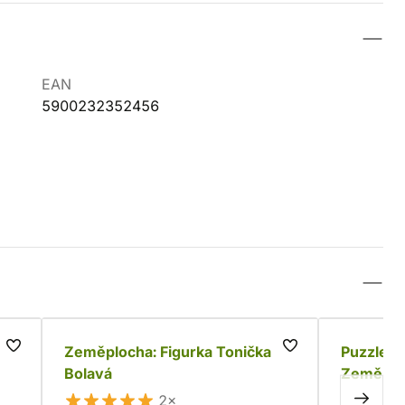
EAN
5900232352456
Zeměplocha: Figurka Tonička
Puzzle T
Bolavá
Zeměploc
2×