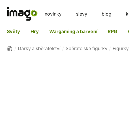
novinky
slevy
blog
k
Světy
Hry
Wargaming a barvení
RPG
Dárky a sběratelství
Sběratelské figurky
Figurk