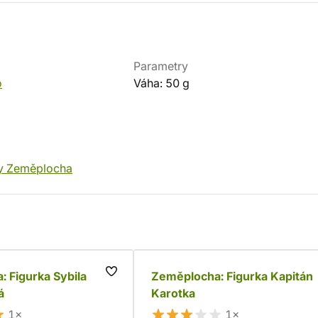
Parametry
o
Váha: 50 g
y Zeměplocha
 Figurka Sybila
Zeměplocha: Figurka Kapitán
á
Karotka
1×
1×