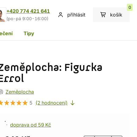
0
+420 774 421 641
přihlásit
košík
(po-pá 9:00-16:00)
ečení
Tipy
Zeměplocha: Figurka
Errol
Zeměplocha
5
(2 hodnocení)
doprava od 59 Kč