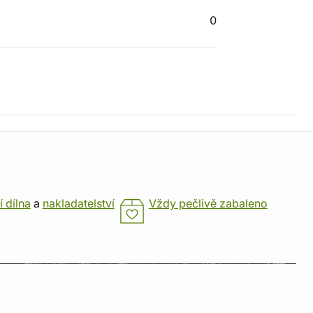
0
í dílna
a
nakladatelství
Vždy pečlivě zabaleno