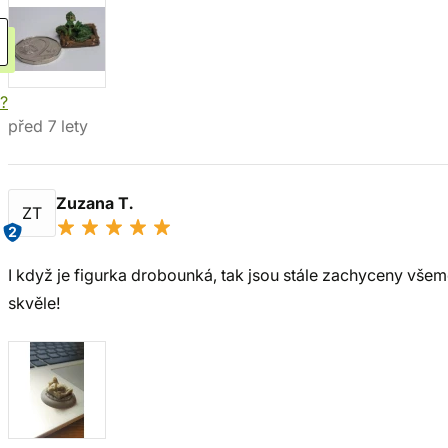
í?
před 7 lety
Zuzana T.
ZT
2
I když je figurka drobounká, tak jsou stále zachyceny vše
skvěle!