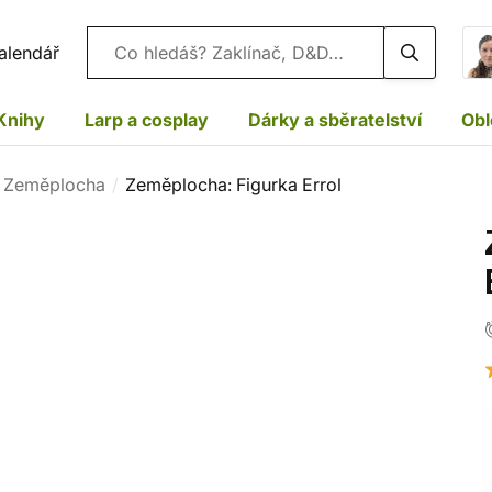
Vyhledávání
alendář
Knihy
Larp a cosplay
Dárky a sběratelství
Obl
y Zeměplocha
Zeměplocha: Figurka Errol