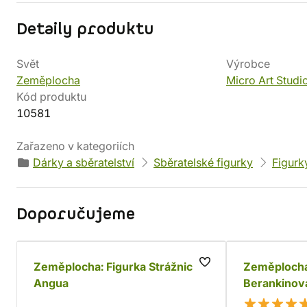
Detaily produktu
Svět
Výrobce
Zeměplocha
Micro Art Studi
Kód produktu
10581
Zařazeno v kategoriích
Dárky a sběratelství
Sběratelské figurky
Figurk
Doporučujeme
Zeměplocha: Figurka Strážnice
Zeměplocha:
Angua
Berankinov