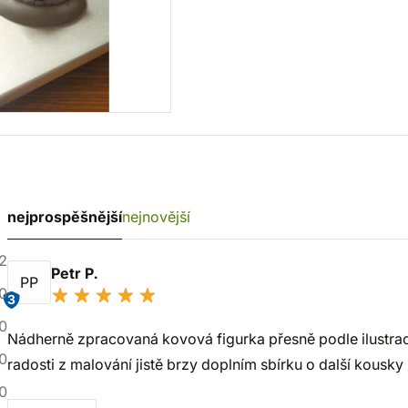
nejprospěšnější
nejnovější
2
Petr P.
PP
0
3
0
Nádherně zpracovaná kovová figurka přesně podle ilustrací 
0
radosti z malování jistě brzy doplním sbírku o další kousk
0