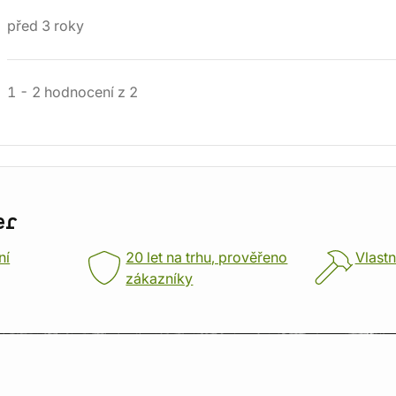
před 3 roky
1
-
2
hodnocení
z
2
er
ní
20 let na trhu, prověřeno
Vlastn
zákazníky