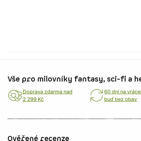
Informace o obchodu
Vše pro milovníky fantasy, sci-fi a h
Doprava zdarma nad
60 dní na vráce
2 299 Kč
buď bez obav
Ověřené recenze