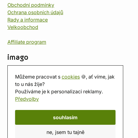
Obchodní podmínky
Ochrana osobních údajů
Rady a informace
Velkoobchod
Affiliate program
imago
Kontakt
Můžeme pracovat s
cookies
🍪, ať víme, jak
Prodejna
to u nás žije?
Herna
Používáme je k personalizaci reklamy.
O nás
Předvolby
Hodnocení obchodu
Dárkové poukazy
Kalendář
souhlasím
imago.blog
ne, jsem tu tajně