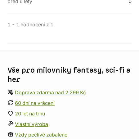
před 6 lety
0
1
-
1
hodnocení
z
1
Informace o obchodu
Vše pro milovníky fantasy, sci-fi a
her
Doprava zdarma nad 2 299 Kč
60 dní na vrácení
20 let na trhu
Vlastní výroba
Vždy pečlivě zabaleno