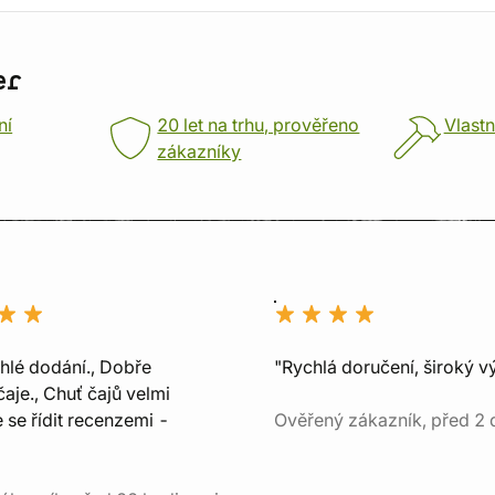
er
ní
20 let na trhu, prověřeno
Vlastn
zákazníky
chlé dodání., Dobře
"Rychlá doručení, široký v
aje., Chuť čajů velmi
e se řídit recenzemi -
Ověřený zákazník, před 2 