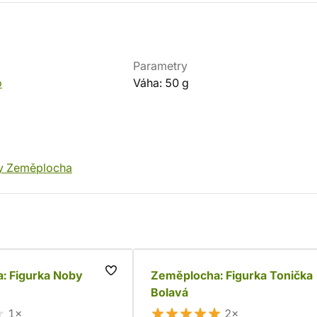
Parametry
o
Váha: 50 g
y Zeměplocha
: Figurka Noby
Zeměplocha: Figurka Tonička
Bolavá
1×
2×