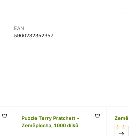
EAN
5900232352357
Puzzle Terry Pratchett -
Zeměploc
Zeměplocha, 1000 dílků