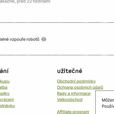
ákazník, před 22 hodinami
utelné vzpouře
robotů
ání
užitečné
ákupu
Obchodní podmínky
atba
Ochrana osobních údajů
silky
Rady a informace
vrácení
Velkoobchod
Můžem
ednávku
Použív
Affiliate program