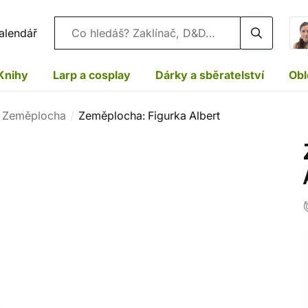
Vyhledávání
alendář
Knihy
Larp a cosplay
Dárky a sběratelství
Obl
y Zeměplocha
Zeměplocha: Figurka Albert