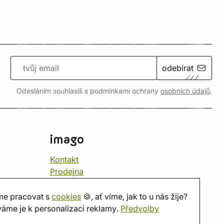
odebírat
Odesláním souhlasíš s podmínkami ochrany
osobních údajů
.
imago
Kontakt
Prodejna
Herna
O nás
e pracovat s
cookies
🍪, ať víme, jak to u nás žije?
Hodnocení obchodu
áme je k personalizaci reklamy.
Předvolby
Dárkové poukazy