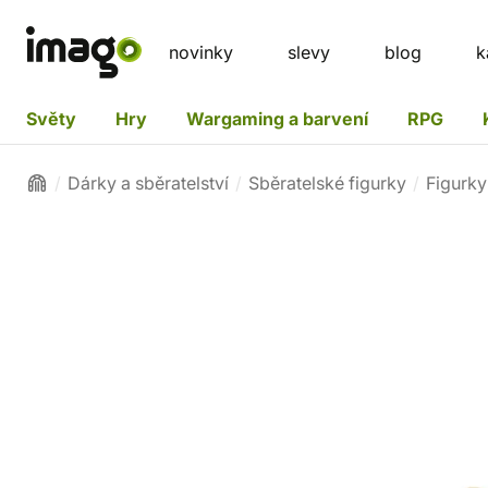
novinky
slevy
blog
k
Světy
Hry
Wargaming a barvení
RPG
Dárky a sběratelství
Sběratelské figurky
Figurk