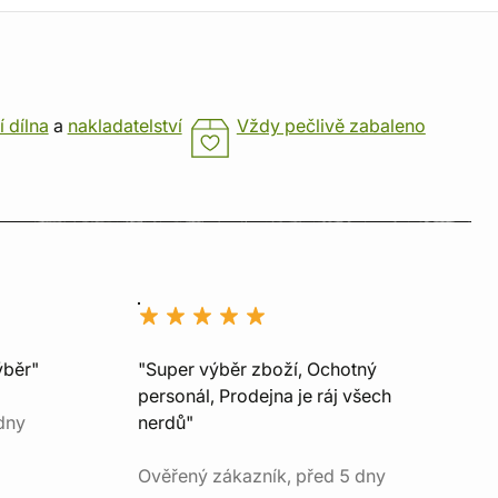
í dílna
a
nakladatelství
Vždy pečlivě zabaleno
ýběr"
"Super výběr zboží, Ochotný
personál, Prodejna je ráj všech
dny
nerdů"
Ověřený zákazník, před 5 dny