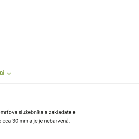
ní
Smrťova služebníka a zakladatele
e cca 30 mm a je je nebarvená.