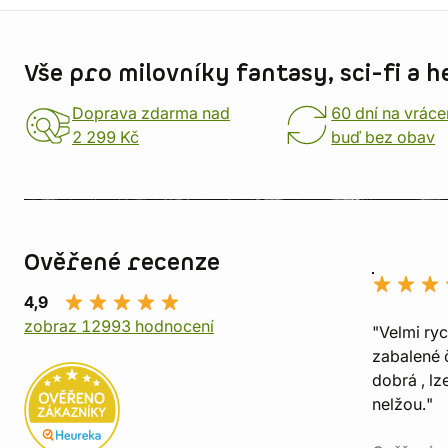
Informace o obchodu
Vše pro milovníky fantasy, sci-fi a h
Doprava zdarma nad
60 dní na vráce
2 299 Kč
buď bez obav
Ověřené recenze
4,9
zobraz 12993 hodnocení
"Velmi ry
zabalené č
dobrá , lz
nelžou."