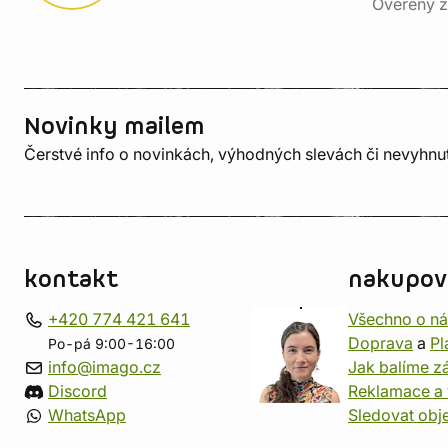
Ověřený z
Novinky mailem
Čerstvé info o novinkách, výhodných slevách či nevyhn
kontakt
nakupov
+420 774 421 641
Všechno o n
Doprava
a
Pl
Po-pá 9:00-16:00
info@imago.cz
Jak balíme zá
Discord
Reklamace a 
WhatsApp
Sledovat obj